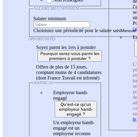
de
l
SALAIRE BRUT MINIMUM
se
si
Salaire minimum
Po
co
Choisissez une périodicité pour le salaire saisi
En
OPPORTUNITÉS
Soyez parmi les 1ers à postuler
Pourquoi serez-vous parmi les
premiers à postuler ?
L'
Offres de plus de 15 jours,
pe
comptant moins de 4 candidatures
en
(dont France Travail est informé)
ha
HANDICAP
un
pr
Employeur handi-
de
engagé
ad
Qu'est-ce qu'un
ca
employeur handi-
sa
engagé ?
le
Un employeur handi-
engagé est un
employeur reconnu