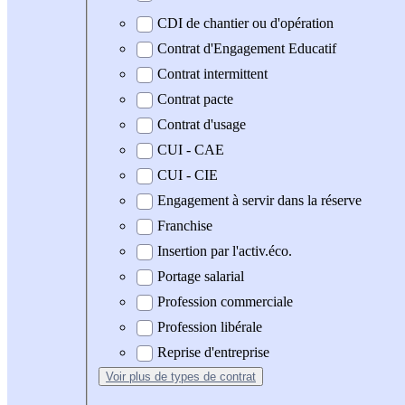
CDI de chantier ou d'opération
Contrat d'Engagement Educatif
Contrat intermittent
Contrat pacte
Contrat d'usage
CUI - CAE
CUI - CIE
Engagement à servir dans la réserve
Franchise
Insertion par l'activ.éco.
Portage salarial
Profession commerciale
Profession libérale
Reprise d'entreprise
Voir plus
de types de contrat