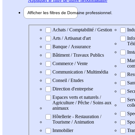
Appliquer
le filtre de durée hebdomadaire
Afficher les filtres de
Domaine pro
fessionnel
Domaine professionel
Achats / Comptabilité / Gestion
Indu
Arts / Artisanat d'art
Info
Tél
Banque / Assurance
Inst
Bâtiment / Travaux Publics
Mark
Commerce / Vente
com
Communication / Multimédia
Res
Conseil / Etudes
San
Direction d'entreprise
Secr
Espaces verts et naturels /
Serv
Agriculture / Pêche / Soins aux
coll
animaux
Spe
Hôtellerie - Restauration /
Tourisme / Animation
Spo
Immobilier
Tran