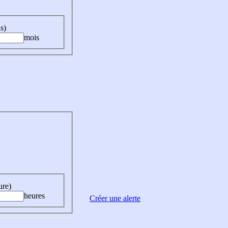
s)
mois
ure)
heures
Créer une alerte