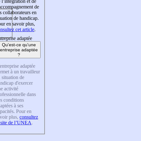
 l’intégration et de
’accompagnement de
s collaborateurs en
tuation de handicap.
ur en savoir plus,
nsultez cet article
.
treprise adaptée
Qu'est-ce qu'une
entreprise adaptée
?
entreprise adaptée
rmet à un travailleur
 situation de
ndicap d'exercer
e activité
ofessionnelle dans
s conditions
aptées à ses
pacités. Pour en
voir plus,
consultez
 site de l’UNEA
.