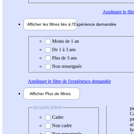
Appliquer
le fil
Afficher les filtres liés à l'
Expérience
demandée
Expérience demandée
Moins de 1 an
De 1 à 3 ans
Plus de 3 ans
Non renseignée
Appliquer
le filtre de l'expérience demandée
Afficher
Plus de
filtres
QUALIFICATION
pa
Ca
Cadre
pa
ac
Non cadre
fa
Non renseignée