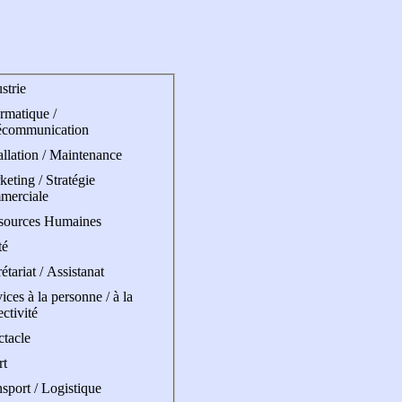
strie
rmatique /
écommunication
allation / Maintenance
eting / Stratégie
merciale
sources Humaines
té
étariat / Assistanat
ices à la personne / à la
ectivité
ctacle
rt
sport / Logistique