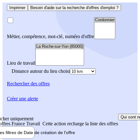
Imprimer
Besoin d'aide sur la recherche d'offres d'emploi ?
Métier, compétence, mot-clé, numéro d'offre
Lieu de travail
Distance autour du lieu choisi
Rechercher
des offres
Créer une alerte
Qui sont n
icher uniquement
 offres France Travail
Cette action recharge la liste des offres
les filtres de
Date de création
de l'offre