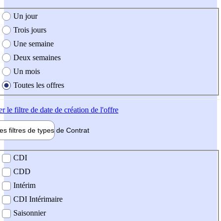
e création de l'offre
Un jour
Trois jours
Une semaine
Deux semaines
Un mois
Toutes les offres
er
le filtre de date de création de l'offre
les filtres de types de
Contrat
de contrat
CDI
CDD
Intérim
CDI Intérimaire
Saisonnier