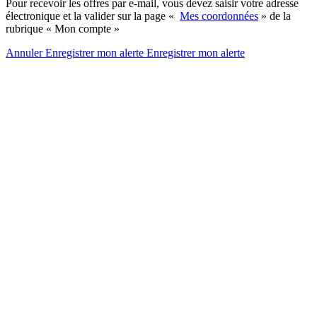
Pour recevoir les offres par e-mail, vous devez saisir votre adresse
électronique et la valider sur la page «
Mes coordonnées
» de la
rubrique « Mon compte »
Annuler
Enregistrer mon alerte
Enregistrer
mon alerte