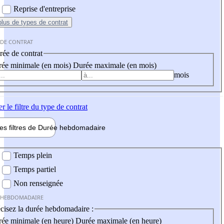
Reprise d'entreprise
plus
de types de contrat
 DE CONTRAT
ée de contrat
ée minimale (en mois)
Durée maximale (en mois)
mois
er
le filtre du type de contrat
les filtres de
Durée hebdo
madaire
 hebdomadaire
Temps plein
Temps partiel
Non renseignée
 HEBDOMADAIRE
cisez la durée hebdomadaire :
ée minimale (en heure)
Durée maximale (en heure)