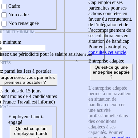
Cap emploi et ses
Cadre
partenaires pour ses
actions concrètes en
Non cadre
faveur du recrutement,
Non renseignée
de l’intégration et de
l’accompagnement de
IRE BRUT MINIMUM
ses collaborateurs en
situation de handicap.
re minimum
Pour en savoir plus,
consultez cet article
.
ssez une périodicité pour le salaire saisi
Entreprise adaptée
NITÉS
Qu'est-ce qu'une
z parmi les 1ers à postuler
entreprise adaptée
?
urquoi serez-vous parmi les
premiers à postuler ?
L'entreprise adaptée
es de plus de 15 jours,
permet à un travailleur
tant moins de 4 candidatures
en situation de
t France Travail est informé)
handicap d'exercer
ICAP
une activité
professionnelle dans
Employeur handi-
des conditions
engagé
adaptées à ses
Qu'est-ce qu'un
capacités. Pour en
employeur handi-
savoir plus,
consultez