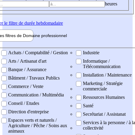
heures
er
le filtre de durée hebdomadaire
les filtres de
Domaine pro
fessionnel
ne professionel
Achats / Comptabilité / Gestion
Industrie
Arts / Artisanat d'art
Informatique /
Télécommunication
Banque / Assurance
Installation / Maintenance
Bâtiment / Travaux Publics
Marketing / Stratégie
Commerce / Vente
commerciale
Communication / Multimédia
Ressources Humaines
Conseil / Etudes
Santé
Direction d'entreprise
Secrétariat / Assistanat
Espaces verts et naturels /
Services à la personne / à l
Agriculture / Pêche / Soins aux
collectivité
animaux