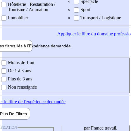
Spectacle
Hôtellerie - Restauration /
Tourisme / Animation
Sport
Immobilier
Transport / Logistique
Appliquer
le filtre du domaine professi
es filtres liés à l'
Expérience
demandée
ience demandée
Moins de 1 an
De 1 à 3 ans
Plus de 3 ans
Non renseignée
er
le filtre de l'expérience demandée
Plus De
Filtres
IFICATION
par France travail,