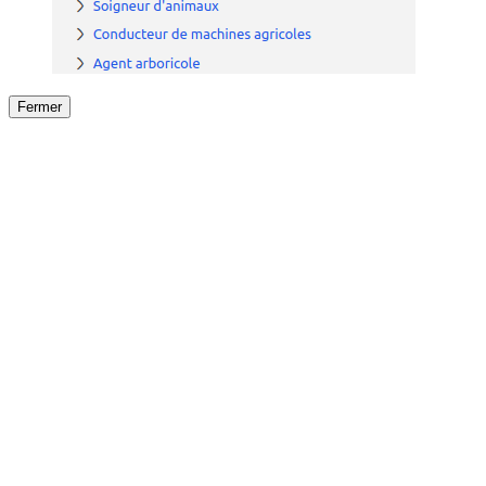
Fermer
Fermer
le détail de l'offre
/
Offre
sur
Offre précéden