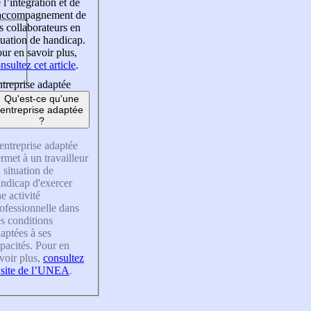
 l’intégration et de
’accompagnement de
s collaborateurs en
tuation de handicap.
ur en savoir plus,
nsultez cet article
.
treprise adaptée
Qu'est-ce qu'une
entreprise adaptée
?
entreprise adaptée
rmet à un travailleur
 situation de
ndicap d'exercer
e activité
ofessionnelle dans
s conditions
aptées à ses
pacités. Pour en
voir plus,
consultez
 site de l’UNEA
.