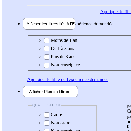
Appliquer
le fil
Afficher les filtres liés à l'
Expérience
demandée
Expérience demandée
Moins de 1 an
De 1 à 3 ans
Plus de 3 ans
Non renseignée
Appliquer
le filtre de l'expérience demandée
Afficher
Plus de
filtres
QUALIFICATION
pa
Ca
Cadre
pa
ac
Non cadre
fa
Non renseignée