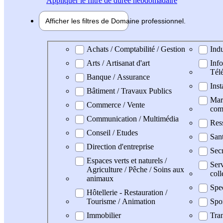
Appliquer
le filtre de durée hebdomadaire
Afficher les filtres de
Domaine pro
fessionnel
Domaine professionel
Achats / Comptabilité / Gestion
Indu
Arts / Artisanat d'art
Info
Tél
Banque / Assurance
Inst
Bâtiment / Travaux Publics
Mark
Commerce / Vente
com
Communication / Multimédia
Res
Conseil / Etudes
San
Direction d'entreprise
Secr
Espaces verts et naturels /
Serv
Agriculture / Pêche / Soins aux
coll
animaux
Spe
Hôtellerie - Restauration /
Tourisme / Animation
Spo
Immobilier
Tran