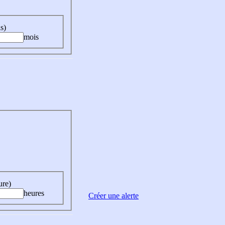
s)
mois
ure)
heures
Créer une alerte