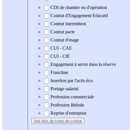
CDI de chantier ou d'opération
Contrat d'Engagement Educatif
Contrat intermittent
Contrat pacte
Contrat d'usage
CUI - CAE
CUI - CIE
Engagement à servir dans la réserve
Franchise
Insertion par l'activ.éco.
Portage salarial
Profession commerciale
Profession libérale
Reprise d'entreprise
Voir plus
de types de contrat