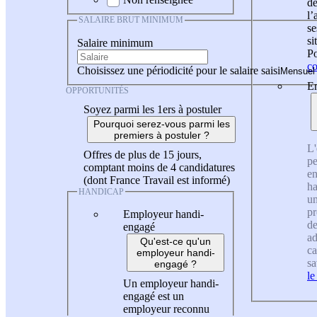
de
l
SALAIRE BRUT MINIMUM
se
si
Salaire minimum
Po
co
Choisissez une périodicité pour le salaire saisi
En
OPPORTUNITÉS
Soyez parmi les 1ers à postuler
Pourquoi serez-vous parmi les
premiers à postuler ?
L'
Offres de plus de 15 jours,
pe
comptant moins de 4 candidatures
en
(dont France Travail est informé)
ha
HANDICAP
un
pr
Employeur handi-
de
engagé
ad
Qu'est-ce qu'un
ca
employeur handi-
sa
engagé ?
le
Un employeur handi-
engagé est un
employeur reconnu