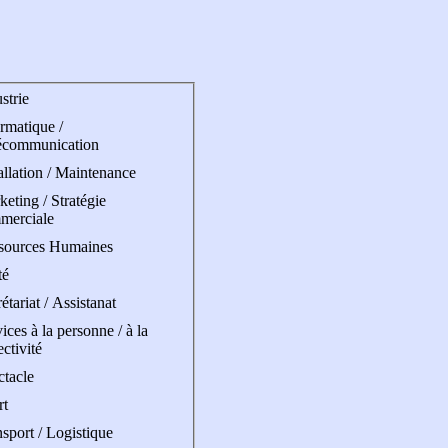
strie
rmatique /
écommunication
allation / Maintenance
eting / Stratégie
merciale
sources Humaines
té
étariat / Assistanat
ices à la personne / à la
ectivité
ctacle
rt
sport / Logistique