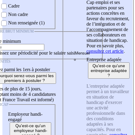
Cap emploi et ses
Cadre
partenaires pour ses
actions concrètes en
Non cadre
faveur du recrutement,
Non renseignée (1)
de l’intégration et de
l’accompagnement de
IRE BRUT MINIMUM
ses collaborateurs en
situation de handicap.
re minimum
Pour en savoir plus,
consultez cet article
.
ssez une périodicité pour le salaire saisi
Entreprise adaptée
NITÉS
Qu'est-ce qu'une
z parmi les 1ers à postuler
entreprise adaptée
?
urquoi serez-vous parmi les
premiers à postuler ?
L'entreprise adaptée
es de plus de 15 jours,
permet à un travailleur
tant moins de 4 candidatures
en situation de
t France Travail est informé)
handicap d'exercer
ICAP
une activité
professionnelle dans
Employeur handi-
des conditions
engagé
adaptées à ses
Qu'est-ce qu'un
capacités. Pour en
employeur handi-
savoir plus,
consultez