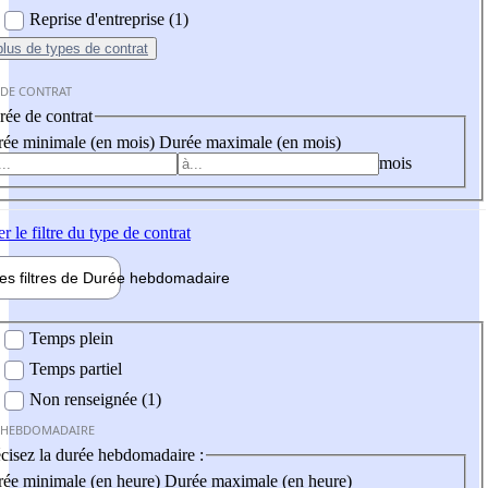
Reprise d'entreprise (1)
plus
de types de contrat
 DE CONTRAT
ée de contrat
ée minimale (en mois)
Durée maximale (en mois)
mois
er
le filtre du type de contrat
les filtres de
Durée hebdo
madaire
 hebdomadaire
Temps plein
Temps partiel
Non renseignée (1)
 HEBDOMADAIRE
cisez la durée hebdomadaire :
ée minimale (en heure)
Durée maximale (en heure)