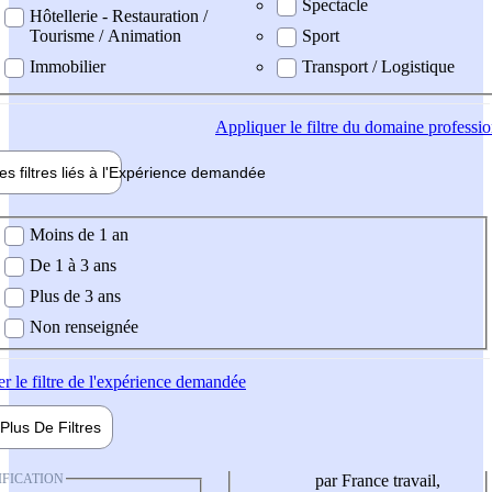
Spectacle
Hôtellerie - Restauration /
Tourisme / Animation
Sport
Immobilier
Transport / Logistique
Appliquer
le filtre du domaine professi
es filtres liés à l'
Expérience
demandée
ience demandée
Moins de 1 an
De 1 à 3 ans
Plus de 3 ans
Non renseignée
er
le filtre de l'expérience demandée
Plus De
Filtres
IFICATION
par France travail,