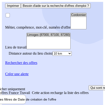
Imprimer
Besoin d'aide sur la recherche d'offres d'emploi ?
Métier, compétence, mot-clé, numéro d'offre
Lieu de travail
Distance autour du lieu choisi
Rechercher
des offres
Créer une alerte
Qui sont n
icher uniquement
 offres France Travail
Cette action recharge la liste des offres
les filtres de
Date de création
de l'offre