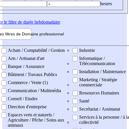
heures
er
le filtre de durée hebdomadaire
les filtres de
Domaine pro
fessionnel
ne professionel
Achats / Comptabilité / Gestion
Industrie
Arts / Artisanat d'art
Informatique /
Télécommunication
Banque / Assurance
Installation / Maintenance
Bâtiment / Travaux Publics
Marketing / Stratégie
Commerce / Vente (1)
commerciale
Communication / Multimédia
Ressources Humaines
Conseil / Etudes
Santé
Direction d'entreprise
Secrétariat / Assistanat
Espaces verts et naturels /
Services à la personne / à l
Agriculture / Pêche / Soins aux
collectivité
animaux