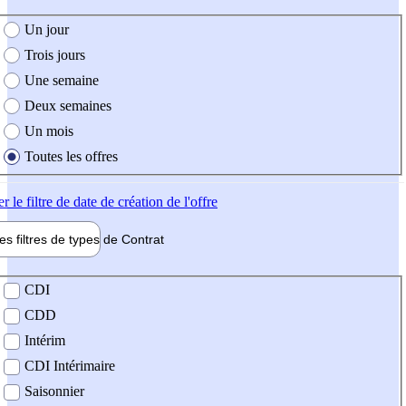
e création de l'offre
Un jour
Trois jours
Une semaine
Deux semaines
Un mois
Toutes les offres
er
le filtre de date de création de l'offre
les filtres de types de
Contrat
de contrat
CDI
CDD
Intérim
CDI Intérimaire
Saisonnier