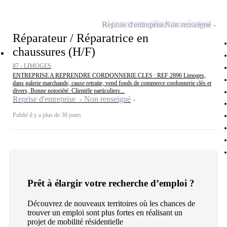
Ajouter cette offre à ma sélection
Reprise d'entreprise
Non renseigné
Réparateur / Réparatrice en
chaussures (H/F)
87 - LIMOGES
ENTREPRISE A REPRENDRE CORDONNERIE CLES : REF 2896 Limoges,
dans galerie marchande, cause retraite, vend fonds de commerce cordonnerie clés et
divers, Bonne notoriété. Clientèle particuliers...
Reprise d'entreprise - Non renseigné
Publié il y a plus de 30 jours
Prêt à élargir votre recherche d’emploi ?
Découvrez de nouveaux territoires où les chances de
trouver un emploi sont plus fortes en réalisant un
projet de mobilité résidentielle