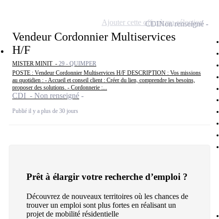
Ajouter cette offre à ma sélection
CDI
Non renseigné
Vendeur Cordonnier Multiservices
H/F
MISTER MINIT -
29 - QUIMPER
POSTE : Vendeur Cordonnier Multiservices H/F DESCRIPTION : Vos missions
au quotidien : - Accueil et conseil client : Créer du lien, comprendre les besoins,
proposer des solutions. - Cordonnerie :...
CDI - Non renseigné
Publié il y a plus de 30 jours
Prêt à élargir votre recherche d’emploi ?
Découvrez de nouveaux territoires où les chances de
trouver un emploi sont plus fortes en réalisant un
projet de mobilité résidentielle