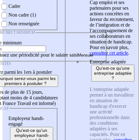
Cap emploi et ses
Cadre
partenaires pour ses
actions concrètes en
Non cadre (1)
faveur du recrutement,
Non renseignée
de l’intégration et de
l’accompagnement de
IRE BRUT MINIMUM
ses collaborateurs en
situation de handicap.
re minimum
Pour en savoir plus,
consultez cet article
.
ssez une périodicité pour le salaire saisi
Entreprise adaptée
NITÉS
Qu'est-ce qu'une
z parmi les 1ers à postuler
entreprise adaptée
?
urquoi serez-vous parmi les
premiers à postuler ?
L'entreprise adaptée
es de plus de 15 jours,
permet à un travailleur
tant moins de 4 candidatures
en situation de
t France Travail est informé)
handicap d'exercer
ICAP
une activité
professionnelle dans
Employeur handi-
des conditions
engagé
adaptées à ses
Qu'est-ce qu'un
capacités. Pour en
employeur handi-
savoir plus,
consultez