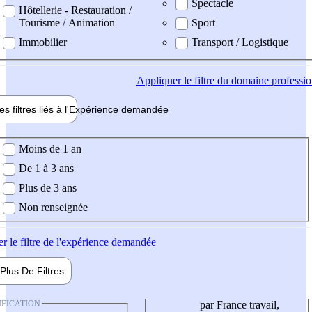
Spectacle
Hôtellerie - Restauration /
Tourisme / Animation
Sport
Immobilier
Transport / Logistique
Appliquer
le filtre du domaine professi
es filtres liés à l'
Expérience
demandée
ience demandée
Moins de 1 an
De 1 à 3 ans
Plus de 3 ans
Non renseignée
er
le filtre de l'expérience demandée
Plus De
Filtres
IFICATION
par France travail,