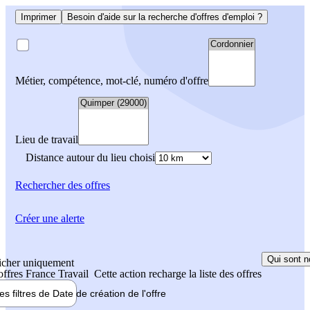
Imprimer
Besoin d'aide sur la recherche d'offres d'emploi ?
Métier, compétence, mot-clé, numéro d'offre
Lieu de travail
Distance autour du lieu choisi
Rechercher
des offres
Créer une alerte
Qui sont n
icher uniquement
 offres France Travail
Cette action recharge la liste des offres
les filtres de
Date de création
de l'offre