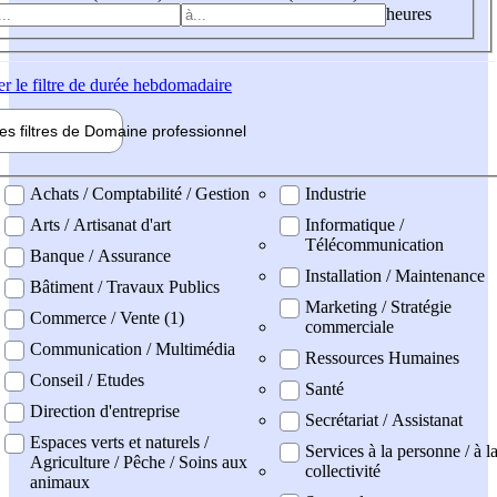
heures
er
le filtre de durée hebdomadaire
les filtres de
Domaine pro
fessionnel
ne professionel
Achats / Comptabilité / Gestion
Industrie
Arts / Artisanat d'art
Informatique /
Télécommunication
Banque / Assurance
Installation / Maintenance
Bâtiment / Travaux Publics
Marketing / Stratégie
Commerce / Vente (1)
commerciale
Communication / Multimédia
Ressources Humaines
Conseil / Etudes
Santé
Direction d'entreprise
Secrétariat / Assistanat
Espaces verts et naturels /
Services à la personne / à l
Agriculture / Pêche / Soins aux
collectivité
animaux