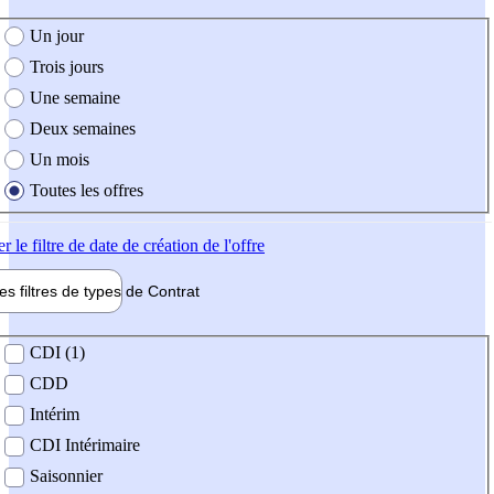
e création de l'offre
Un jour
Trois jours
Une semaine
Deux semaines
Un mois
Toutes les offres
er
le filtre de date de création de l'offre
les filtres de types de
Contrat
de contrat
CDI (1)
CDD
Intérim
CDI Intérimaire
Saisonnier