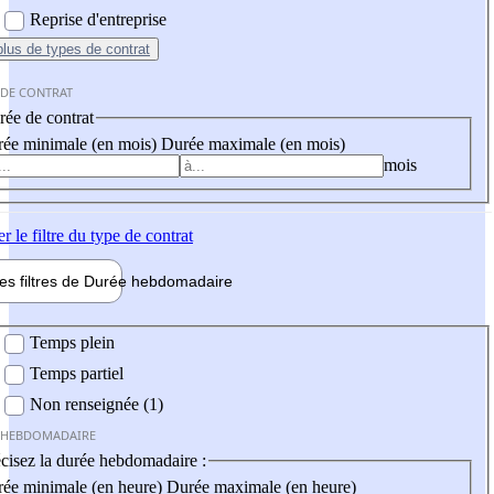
Reprise d'entreprise
plus
de types de contrat
 DE CONTRAT
ée de contrat
ée minimale (en mois)
Durée maximale (en mois)
mois
er
le filtre du type de contrat
les filtres de
Durée hebdo
madaire
 hebdomadaire
Temps plein
Temps partiel
Non renseignée (1)
 HEBDOMADAIRE
cisez la durée hebdomadaire :
ée minimale (en heure)
Durée maximale (en heure)