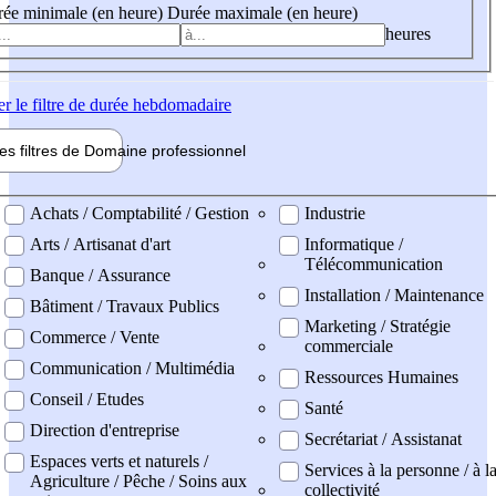
ée minimale (en heure)
Durée maximale (en heure)
heures
er
le filtre de durée hebdomadaire
les filtres de
Domaine pro
fessionnel
ne professionel
Achats / Comptabilité / Gestion
Industrie
Arts / Artisanat d'art
Informatique /
Télécommunication
Banque / Assurance
Installation / Maintenance
Bâtiment / Travaux Publics
Marketing / Stratégie
Commerce / Vente
commerciale
Communication / Multimédia
Ressources Humaines
Conseil / Etudes
Santé
Direction d'entreprise
Secrétariat / Assistanat
Espaces verts et naturels /
Services à la personne / à l
Agriculture / Pêche / Soins aux
collectivité