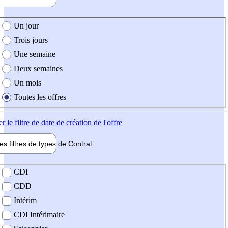
e création de l'offre
Un jour
Trois jours
Une semaine
Deux semaines
Un mois
Toutes les offres
er
le filtre de date de création de l'offre
les filtres de types de
Contrat
de contrat
CDI
CDD
Intérim
CDI Intérimaire