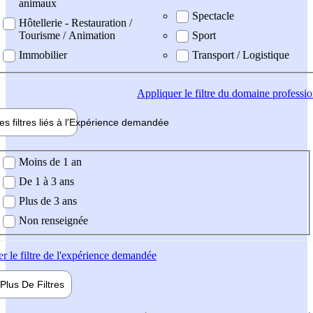
animaux
Spectacle
Hôtellerie - Restauration /
Tourisme / Animation
Sport
Immobilier
Transport / Logistique
Appliquer
le filtre du domaine professi
es filtres liés à l'
Expérience
demandée
ience demandée
Moins de 1 an
De 1 à 3 ans
Plus de 3 ans
Non renseignée
er
le filtre de l'expérience demandée
Plus De
Filtres