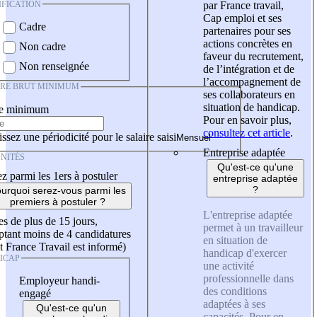
IFICATION
par France travail,
Cap emploi et ses
Cadre
partenaires pour ses
actions concrètes en
Non cadre
faveur du recrutement,
Non renseignée
de l’intégration et de
l’accompagnement de
IRE BRUT MINIMUM
ses collaborateurs en
situation de handicap.
re minimum
Pour en savoir plus,
consultez cet article
.
ssez une périodicité pour le salaire saisi
Entreprise adaptée
NITÉS
Qu'est-ce qu'une
z parmi les 1ers à postuler
entreprise adaptée
?
urquoi serez-vous parmi les
premiers à postuler ?
L'entreprise adaptée
es de plus de 15 jours,
permet à un travailleur
tant moins de 4 candidatures
en situation de
t France Travail est informé)
handicap d'exercer
ICAP
une activité
professionnelle dans
Employeur handi-
des conditions
engagé
adaptées à ses
Qu'est-ce qu'un
capacités. Pour en