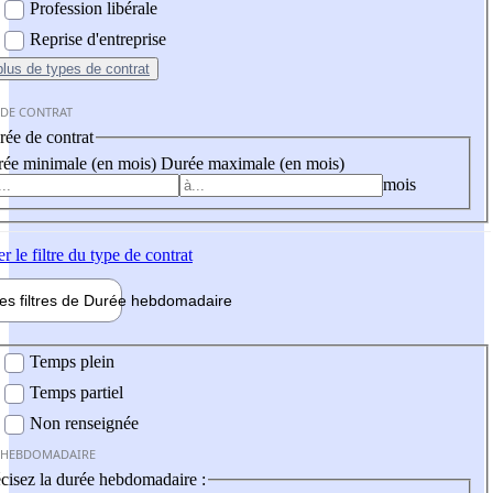
Profession libérale
Reprise d'entreprise
plus
de types de contrat
 DE CONTRAT
ée de contrat
ée minimale (en mois)
Durée maximale (en mois)
mois
er
le filtre du type de contrat
les filtres de
Durée hebdo
madaire
 hebdomadaire
Temps plein
Temps partiel
Non renseignée
 HEBDOMADAIRE
cisez la durée hebdomadaire :