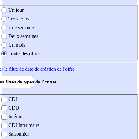
e création de l'offre
Un jour
Trois jours
Une semaine
Deux semaines
Un mois
Toutes les offres
er
le filtre de date de création de l'offre
les filtres de types de
Contrat
de contrat
CDI
CDD
Intérim
CDI Intérimaire
Saisonnier