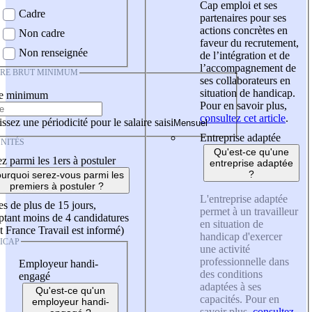
Cap emploi et ses
Cadre
partenaires pour ses
actions concrètes en
Non cadre
faveur du recrutement,
Non renseignée
de l’intégration et de
l’accompagnement de
IRE BRUT MINIMUM
ses collaborateurs en
situation de handicap.
re minimum
Pour en savoir plus,
consultez cet article
.
ssez une périodicité pour le salaire saisi
Entreprise adaptée
NITÉS
Qu'est-ce qu'une
z parmi les 1ers à postuler
entreprise adaptée
?
urquoi serez-vous parmi les
premiers à postuler ?
L'entreprise adaptée
es de plus de 15 jours,
permet à un travailleur
tant moins de 4 candidatures
en situation de
t France Travail est informé)
handicap d'exercer
ICAP
une activité
professionnelle dans
Employeur handi-
des conditions
engagé
adaptées à ses
Qu'est-ce qu'un
capacités. Pour en
employeur handi-
savoir plus,
consultez