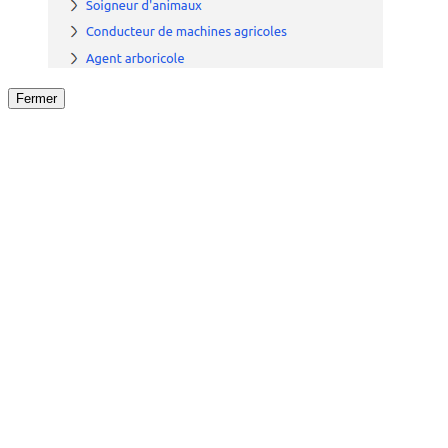
Fermer
Fermer
le détail de l'offre
/
Offre
sur
Offre précéden