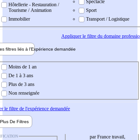
Spectacle
Hôtellerie - Restauration /
Tourisme / Animation
Sport
Immobilier
Transport / Logistique
Appliquer
le filtre du domaine professi
es filtres liés à l'
Expérience
demandée
ience demandée
Moins de 1 an
De 1 à 3 ans
Plus de 3 ans
Non renseignée
er
le filtre de l'expérience demandée
Plus De
Filtres
IFICATION
par France travail,