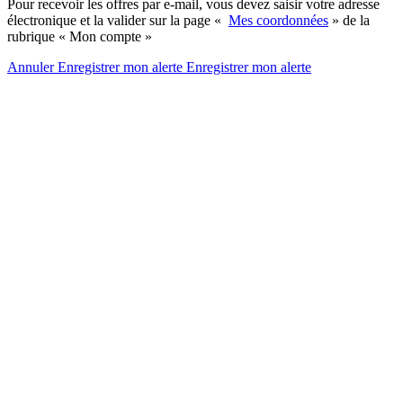
Pour recevoir les offres par e-mail, vous devez saisir votre adresse
électronique et la valider sur la page «
Mes coordonnées
» de la
rubrique « Mon compte »
Annuler
Enregistrer mon alerte
Enregistrer
mon alerte