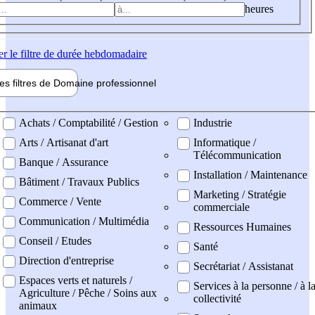
heures
er
le filtre de durée hebdomadaire
les filtres de
Domaine pro
fessionnel
ne professionel
Achats / Comptabilité / Gestion
Industrie
Arts / Artisanat d'art
Informatique /
Télécommunication
Banque / Assurance
Installation / Maintenance
Bâtiment / Travaux Publics
Marketing / Stratégie
Commerce / Vente
commerciale
Communication / Multimédia
Ressources Humaines
Conseil / Etudes
Santé
Direction d'entreprise
Secrétariat / Assistanat
Espaces verts et naturels /
Services à la personne / à l
Agriculture / Pêche / Soins aux
collectivité
animaux