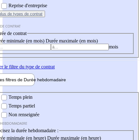
Reprise d'entreprise
plus
de types de contrat
 DE CONTRAT
ée de contrat
ée minimale (en mois)
Durée maximale (en mois)
mois
er
le filtre du type de contrat
les filtres de
Durée hebdo
madaire
 hebdomadaire
Temps plein
Temps partiel
Non renseignée
 HEBDOMADAIRE
cisez la durée hebdomadaire :
ée minimale (en heure)
Durée maximale (en heure)