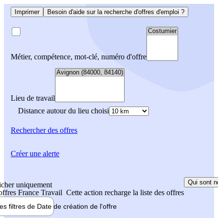
Imprimer
Besoin d'aide sur la recherche d'offres d'emploi ?
Métier, compétence, mot-clé, numéro d'offre
Lieu de travail
Distance autour du lieu choisi
Rechercher
des offres
Créer une alerte
Qui sont n
icher uniquement
 offres France Travail
Cette action recharge la liste des offres
les filtres de
Date de création
de l'offre