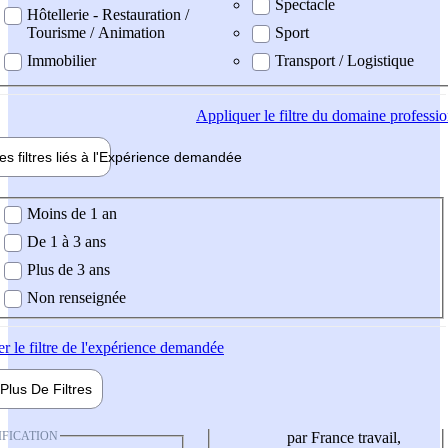
Spectacle
Hôtellerie - Restauration /
Tourisme / Animation
Sport
Immobilier
Transport / Logistique
Appliquer
le filtre du domaine professi
es filtres liés à l'
Expérience
demandée
ience demandée
Moins de 1 an
De 1 à 3 ans
Plus de 3 ans
Non renseignée
er
le filtre de l'expérience demandée
Plus De
Filtres
IFICATION
par France travail,