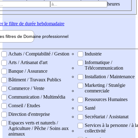
heures
er
le filtre de durée hebdomadaire
les filtres de
Domaine pro
fessionnel
ne professionel
Achats / Comptabilité / Gestion
Industrie
Arts / Artisanat d'art
Informatique /
Télécommunication
Banque / Assurance
Installation / Maintenance
Bâtiment / Travaux Publics
Marketing / Stratégie
Commerce / Vente
commerciale
Communication / Multimédia
Ressources Humaines
Conseil / Etudes
Santé
Direction d'entreprise
Secrétariat / Assistanat
Espaces verts et naturels /
Services à la personne / à l
Agriculture / Pêche / Soins aux
collectivité
animaux