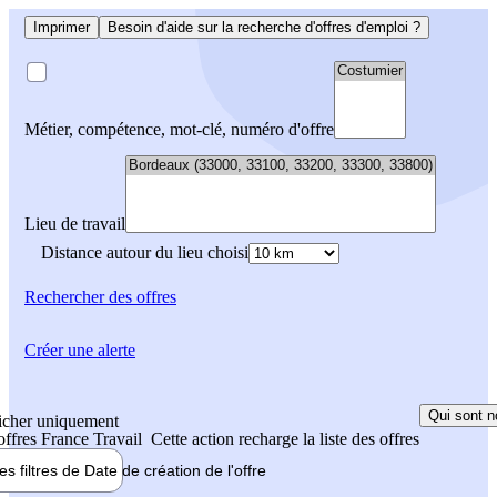
Imprimer
Besoin d'aide sur la recherche d'offres d'emploi ?
Métier, compétence, mot-clé, numéro d'offre
Lieu de travail
Distance autour du lieu choisi
Rechercher
des offres
Créer une alerte
Qui sont n
icher uniquement
 offres France Travail
Cette action recharge la liste des offres
les filtres de
Date de création
de l'offre