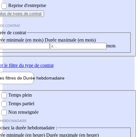
Reprise d'entreprise
plus
de types de contrat
 DE CONTRAT
ée de contrat
ée minimale (en mois)
Durée maximale (en mois)
mois
er
le filtre du type de contrat
les filtres de
Durée hebdo
madaire
 hebdomadaire
Temps plein
Temps partiel
Non renseignée
 HEBDOMADAIRE
cisez la durée hebdomadaire :
ée minimale (en heure)
Durée maximale (en heure)