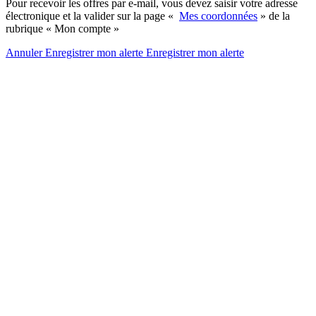
Pour recevoir les offres par e-mail, vous devez saisir votre adresse
électronique et la valider sur la page «
Mes coordonnées
» de la
rubrique « Mon compte »
Annuler
Enregistrer mon alerte
Enregistrer
mon alerte