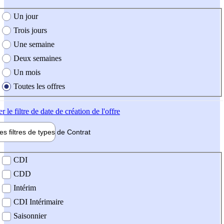
e création de l'offre
Un jour
Trois jours
Une semaine
Deux semaines
Un mois
Toutes les offres
er
le filtre de date de création de l'offre
les filtres de types de
Contrat
de contrat
CDI
CDD
Intérim
CDI Intérimaire
Saisonnier