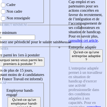
Cap emploi et ses
Cadre
partenaires pour ses
actions concrètes en
Non cadre
faveur du recrutement,
Non renseignée
de l’intégration et de
l’accompagnement de
IRE BRUT MINIMUM
ses collaborateurs en
situation de handicap.
re minimum
Pour en savoir plus,
consultez cet article
.
ssez une périodicité pour le salaire saisi
Entreprise adaptée
NITÉS
Qu'est-ce qu'une
z parmi les 1ers à postuler
entreprise adaptée
?
urquoi serez-vous parmi les
premiers à postuler ?
L'entreprise adaptée
es de plus de 15 jours,
permet à un travailleur
tant moins de 4 candidatures
en situation de
t France Travail est informé)
handicap d'exercer
ICAP
une activité
professionnelle dans
Employeur handi-
des conditions
engagé
adaptées à ses
Qu'est-ce qu'un
capacités. Pour en
employeur handi-
savoir plus,
consultez