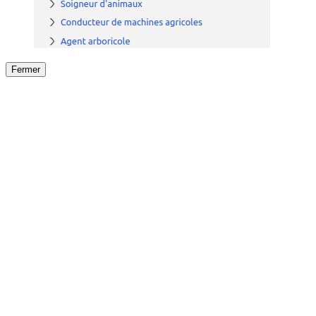
Fermer
Fermer
le détail de l'offre
/
Offre
sur
Offre précéden