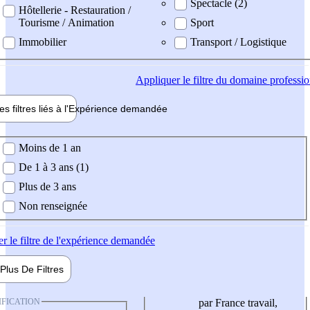
Spectacle (2)
Hôtellerie - Restauration /
Tourisme / Animation
Sport
Immobilier
Transport / Logistique
Appliquer
le filtre du domaine professi
es filtres liés à l'
Expérience
demandée
ience demandée
Moins de 1 an
De 1 à 3 ans (1)
Plus de 3 ans
Non renseignée
er
le filtre de l'expérience demandée
Plus De
Filtres
IFICATION
par France travail,