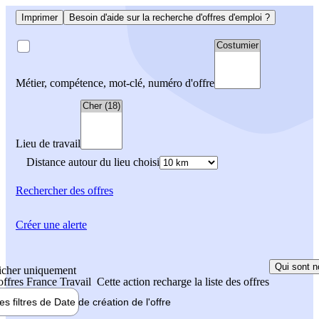
Imprimer
Besoin d'aide sur la recherche d'offres d'emploi ?
Métier, compétence, mot-clé, numéro d'offre
Lieu de travail
Distance autour du lieu choisi
Rechercher
des offres
Créer une alerte
Qui sont n
icher uniquement
 offres France Travail
Cette action recharge la liste des offres
les filtres de
Date de création
de l'offre