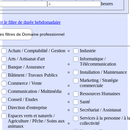
heures
er
le filtre de durée hebdomadaire
les filtres de
Domaine pro
fessionnel
ne professionel
Achats / Comptabilité / Gestion
Industrie
Arts / Artisanat d'art
Informatique /
Télécommunication
Banque / Assurance
Installation / Maintenance
Bâtiment / Travaux Publics
Marketing / Stratégie
Commerce / Vente
commerciale
Communication / Multimédia
Ressources Humaines
Conseil / Etudes
Santé
Direction d'entreprise
Secrétariat / Assistanat
Espaces verts et naturels /
Services à la personne / à l
Agriculture / Pêche / Soins aux
collectivité
animaux