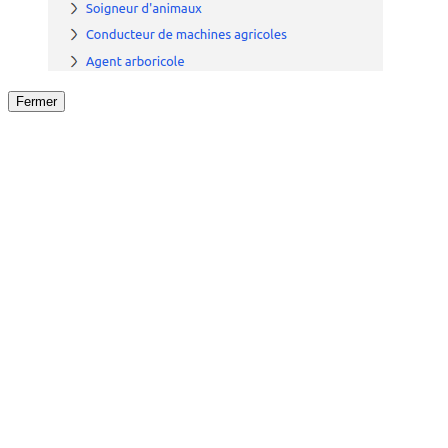
Fermer
Fermer
le détail de l'offre
/
Offre
sur
Offre précéden