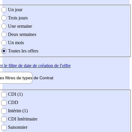
e création de l'offre
Un jour
Trois jours
Une semaine
Deux semaines
Un mois
Toutes les offres
er
le filtre de date de création de l'offre
les filtres de types de
Contrat
de contrat
CDI (1)
CDD
Intérim (1)
CDI Intérimaire
Saisonnier