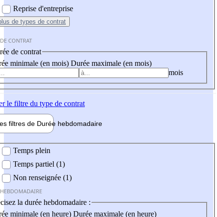
Reprise d'entreprise
plus
de types de contrat
 DE CONTRAT
ée de contrat
ée minimale (en mois)
Durée maximale (en mois)
mois
er
le filtre du type de contrat
les filtres de
Durée hebdo
madaire
 hebdomadaire
Temps plein
Temps partiel (1)
Non renseignée (1)
 HEBDOMADAIRE
cisez la durée hebdomadaire :
ée minimale (en heure)
Durée maximale (en heure)