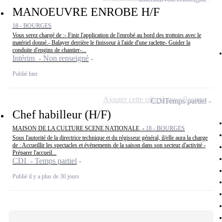
MANOEUVRE ENROBE H/F
18 - BOURGES
Vous serez chargé de :- Finir l'application de l'enrobé au bord des trottoirs avec le
matériel donné.- Balayer derrière le finisseur à l'aide d'une raclette- Guider la
conduite d'engins de chantier-...
Intérim - Non renseigné
Publié hier
Ajouter cette offre à ma sélection
CDI
Temps partiel
Chef habilleur (H/F)
MAISON DE LA CULTURE SCENE NATIONALE -
18 - BOURGES
Sous l'autorité de la directrice technique et du régisseur général, il/elle aura la charge
de : Accueillir les spectacles et évènements de la saison dans son secteur d'activité -
Préparer l'accueil...
CDI - Temps partiel
Publié il y a plus de 30 jours