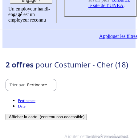
engagé ?
le site de l’UNEA
.
Un employeur handi-
engagé est un
employeur reconnu
Appliquer
les filtres
2 offres
pour Costumier - Cher (18)
Trier par
Pertinence
Pertinence
Date
Afficher la carte
(contenu non-accessible)
Ajouter cette offre à ma sélection
Intérim
Non renseigné