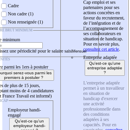
Cap emploi et ses
Cadre
partenaires pour ses
actions concrètes en
Non cadre (1)
faveur du recrutement,
Non renseignée (1)
de l’intégration et de
l’accompagnement de
IRE BRUT MINIMUM
ses collaborateurs en
situation de handicap.
re minimum
Pour en savoir plus,
consultez cet article
.
ssez une périodicité pour le salaire saisi
Entreprise adaptée
NITÉS
Qu'est-ce qu'une
z parmi les 1ers à postuler
entreprise adaptée
?
urquoi serez-vous parmi les
premiers à postuler ?
L'entreprise adaptée
es de plus de 15 jours,
permet à un travailleur
tant moins de 4 candidatures
en situation de
t France Travail est informé)
handicap d'exercer
ICAP
une activité
professionnelle dans
Employeur handi-
des conditions
engagé
adaptées à ses
Qu'est-ce qu'un
capacités. Pour en
employeur handi-
savoir plus,
consultez