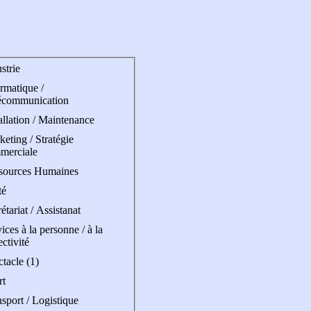
strie
rmatique /
écommunication
allation / Maintenance
eting / Stratégie
merciale
sources Humaines
té
étariat / Assistanat
ices à la personne / à la
ectivité
tacle (1)
rt
sport / Logistique