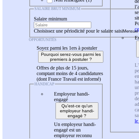
de
l
SALAIRE BRUT MINIMUM
se
si
Salaire minimum
Po
co
Choisissez une périodicité pour le salaire saisi
En
OPPORTUNITÉS
Soyez parmi les 1ers à postuler
Pourquoi serez-vous parmi les
premiers à postuler ?
L'
Offres de plus de 15 jours,
pe
comptant moins de 4 candidatures
en
(dont France Travail est informé)
ha
HANDICAP
un
pr
Employeur handi-
de
engagé
ad
Qu'est-ce qu'un
ca
employeur handi-
sa
engagé ?
le
Un employeur handi-
engagé est un
employeur reconnu