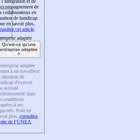
 l’intégration et de
’accompagnement de
s collaborateurs en
tuation de handicap.
ur en savoir plus,
nsultez cet article
.
treprise adaptée
Qu'est-ce qu'une
entreprise adaptée
?
entreprise adaptée
rmet à un travailleur
 situation de
ndicap d'exercer
e activité
ofessionnelle dans
s conditions
aptées à ses
pacités. Pour en
voir plus,
consultez
 site de l’UNEA
.