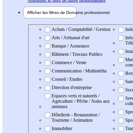
Appliquer
le filtre de durée hebdomadaire
Afficher les filtres de
Domaine pro
fessionnel
Domaine professionel
Achats / Comptabilité / Gestion
Indu
Arts / Artisanat d'art
Info
Tél
Banque / Assurance
Inst
Bâtiment / Travaux Publics
Mark
Commerce / Vente
com
Communication / Multimédia
Res
Conseil / Etudes
San
Direction d'entreprise
Secr
Espaces verts et naturels /
Serv
Agriculture / Pêche / Soins aux
coll
animaux
Spec
Hôtellerie - Restauration /
Tourisme / Animation
Spo
Immobilier
Tran