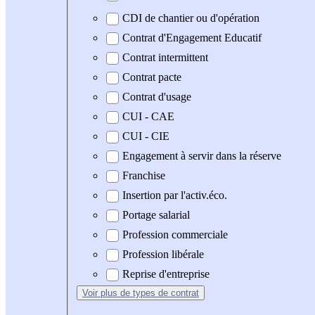
CDI de chantier ou d'opération
Contrat d'Engagement Educatif
Contrat intermittent
Contrat pacte
Contrat d'usage
CUI - CAE
CUI - CIE
Engagement à servir dans la réserve
Franchise
Insertion par l'activ.éco.
Portage salarial
Profession commerciale
Profession libérale
Reprise d'entreprise
Voir plus
de types de contrat