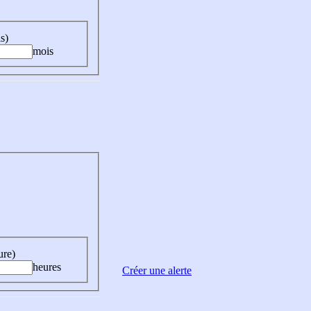
s)
mois
ure)
heures
Créer une alerte