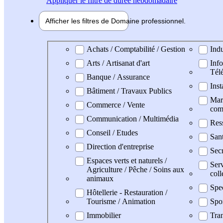
Appliquer
le filtre de durée hebdomadaire
Afficher les filtres de
Domaine pro
fessionnel
Domaine professionel
Achats / Comptabilité / Gestion
Indu
Arts / Artisanat d'art
Info
Tél
Banque / Assurance
Inst
Bâtiment / Travaux Publics
Mark
Commerce / Vente
com
Communication / Multimédia
Res
Conseil / Etudes
San
Direction d'entreprise
Secr
Espaces verts et naturels /
Serv
Agriculture / Pêche / Soins aux
coll
animaux
Spe
Hôtellerie - Restauration /
Tourisme / Animation
Spo
Immobilier
Tran