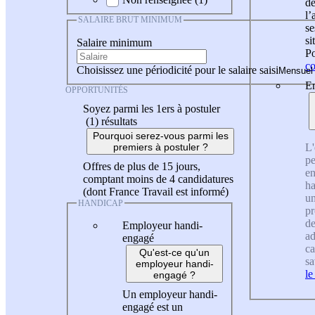
de
l
SALAIRE BRUT MINIMUM
se
si
Salaire minimum
Po
co
Choisissez une périodicité pour le salaire saisi
En
OPPORTUNITÉS
Soyez parmi les 1ers à postuler
(1)
résultats
Pourquoi serez-vous parmi les
L'
premiers à postuler ?
pe
Offres de plus de 15 jours,
en
comptant moins de 4 candidatures
ha
(dont France Travail est informé)
un
HANDICAP
pr
de
Employeur handi-
ad
engagé
ca
Qu'est-ce qu'un
sa
employeur handi-
le
engagé ?
Un employeur handi-
engagé est un