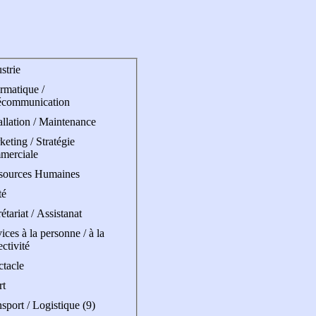
strie
rmatique /
écommunication
allation / Maintenance
eting / Stratégie
merciale
sources Humaines
té
étariat / Assistanat
ices à la personne / à la
ectivité
ctacle
rt
sport / Logistique (9)