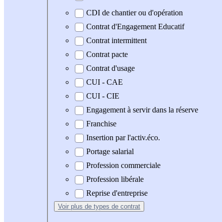
CDI de chantier ou d'opération
Contrat d'Engagement Educatif
Contrat intermittent
Contrat pacte
Contrat d'usage
CUI - CAE
CUI - CIE
Engagement à servir dans la réserve
Franchise
Insertion par l'activ.éco.
Portage salarial
Profession commerciale
Profession libérale
Reprise d'entreprise
Voir plus
de types de contrat