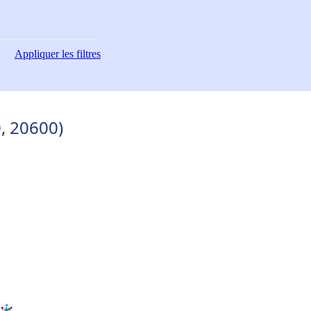
Appliquer
les filtres
0, 20600)