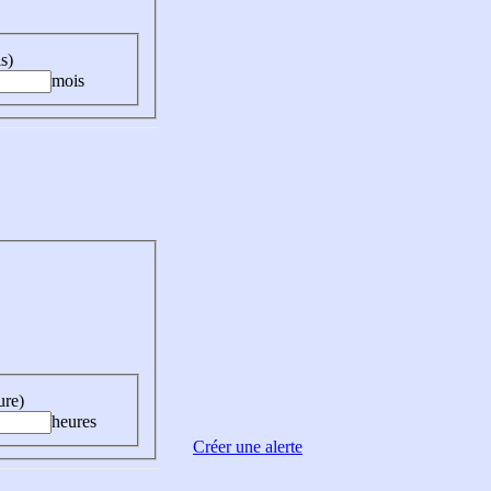
s)
mois
ure)
heures
Créer une alerte