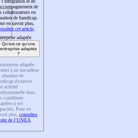
 l’intégration et de
’accompagnement de
s collaborateurs en
tuation de handicap.
ur en savoir plus,
nsultez cet article
.
treprise adaptée
Qu'est-ce qu'une
entreprise adaptée
?
entreprise adaptée
rmet à un travailleur
 situation de
ndicap d'exercer
e activité
ofessionnelle dans
s conditions
aptées à ses
pacités. Pour en
voir plus,
consultez
 site de l’UNEA
.