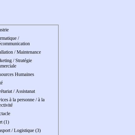
strie
rmatique /
écommunication
allation / Maintenance
eting / Stratégie
merciale
sources Humaines
té
étariat / Assistanat
ices à la personne / à la
ectivité
ctacle
t (1)
sport / Logistique (3)