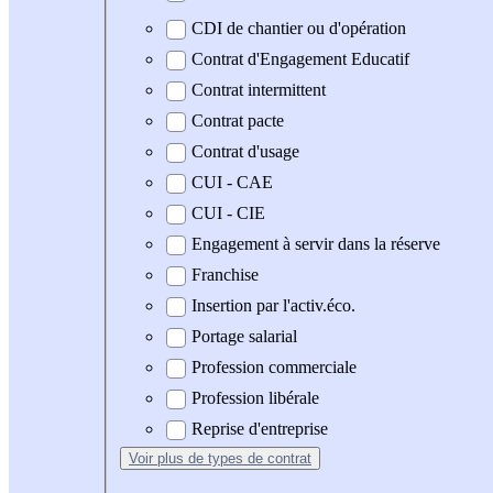
CDI de chantier ou d'opération
Contrat d'Engagement Educatif
Contrat intermittent
Contrat pacte
Contrat d'usage
CUI - CAE
CUI - CIE
Engagement à servir dans la réserve
Franchise
Insertion par l'activ.éco.
Portage salarial
Profession commerciale
Profession libérale
Reprise d'entreprise
Voir plus
de types de contrat