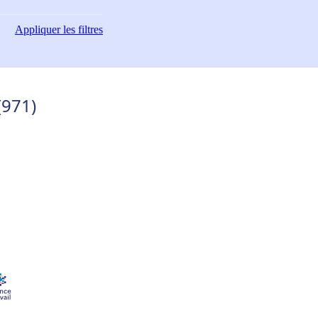
Appliquer
les filtres
(971)