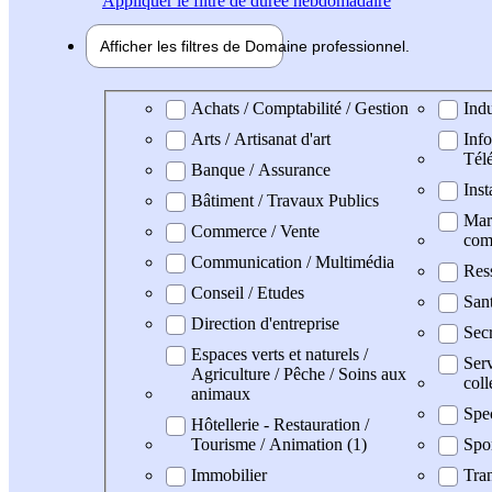
Appliquer
le filtre de durée hebdomadaire
Afficher les filtres de
Domaine pro
fessionnel
Domaine professionel
Achats / Comptabilité / Gestion
Indu
Arts / Artisanat d'art
Info
Tél
Banque / Assurance
Inst
Bâtiment / Travaux Publics
Mark
Commerce / Vente
com
Communication / Multimédia
Res
Conseil / Etudes
San
Direction d'entreprise
Secr
Espaces verts et naturels /
Serv
Agriculture / Pêche / Soins aux
coll
animaux
Spe
Hôtellerie - Restauration /
Tourisme / Animation (1)
Spor
Immobilier
Tran