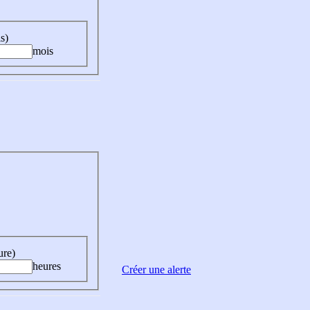
s)
mois
ure)
heures
Créer une alerte