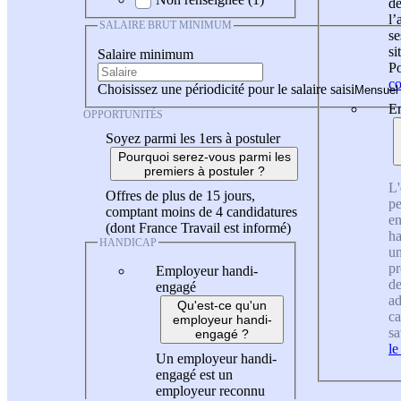
de
l
SALAIRE BRUT MINIMUM
se
si
Salaire minimum
Po
co
Choisissez une périodicité pour le salaire saisi
En
OPPORTUNITÉS
Soyez parmi les 1ers à postuler
Pourquoi serez-vous parmi les
premiers à postuler ?
L'
Offres de plus de 15 jours,
pe
comptant moins de 4 candidatures
en
(dont France Travail est informé)
ha
HANDICAP
un
pr
Employeur handi-
de
engagé
ad
Qu'est-ce qu'un
ca
employeur handi-
sa
engagé ?
le
Un employeur handi-
engagé est un
employeur reconnu