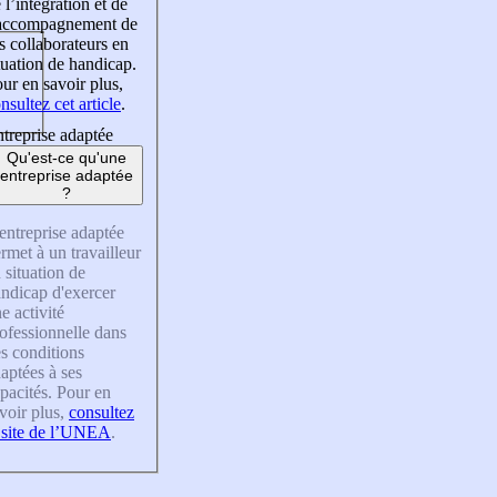
 l’intégration et de
’accompagnement de
s collaborateurs en
tuation de handicap.
ur en savoir plus,
nsultez cet article
.
treprise adaptée
Qu'est-ce qu'une
entreprise adaptée
?
entreprise adaptée
rmet à un travailleur
 situation de
ndicap d'exercer
e activité
ofessionnelle dans
s conditions
aptées à ses
pacités. Pour en
voir plus,
consultez
 site de l’UNEA
.