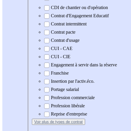
CDI de chantier ou d'opération
Contrat d'Engagement Educatif
Contrat intermittent
Contrat pacte
Contrat d'usage
CUI - CAE
CUI - CIE
Engagement à servir dans la réserve
Franchise
Insertion par l'activ.éco.
Portage salarial
Profession commerciale
Profession libérale
Reprise d'entreprise
Voir plus
de types de contrat