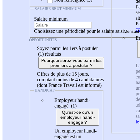
de
l
SALAIRE BRUT MINIMUM
se
si
Salaire minimum
Po
co
Choisissez une périodicité pour le salaire saisi
En
OPPORTUNITÉS
Soyez parmi les 1ers à postuler
(1)
résultats
Pourquoi serez-vous parmi les
L'
premiers à postuler ?
pe
Offres de plus de 15 jours,
en
comptant moins de 4 candidatures
ha
(dont France Travail est informé)
un
HANDICAP
pr
de
Employeur handi-
ad
engagé (1)
ca
Qu'est-ce qu'un
sa
employeur handi-
le
engagé ?
Un employeur handi-
engagé est un