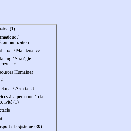
strie (1)
rmatique /
écommunication
allation / Maintenance
eting / Stratégie
merciale
sources Humaines
té
étariat / Assistanat
ices à la personne / à la
ectivité (1)
ctacle
rt
sport / Logistique (39)