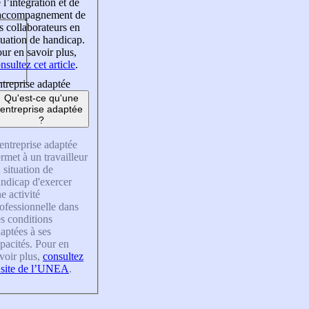
 l’intégration et de
’accompagnement de
s collaborateurs en
tuation de handicap.
ur en savoir plus,
nsultez cet article
.
treprise adaptée
Qu'est-ce qu'une
entreprise adaptée
?
entreprise adaptée
rmet à un travailleur
 situation de
ndicap d'exercer
e activité
ofessionnelle dans
s conditions
aptées à ses
pacités. Pour en
voir plus,
consultez
 site de l’UNEA
.