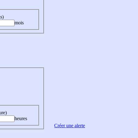
s)
mois
ure)
heures
Créer une alerte