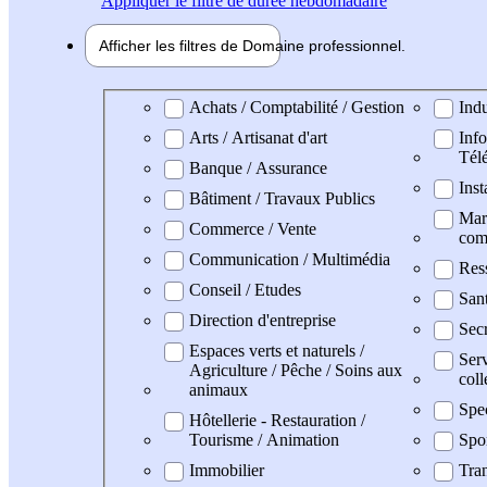
Appliquer
le filtre de durée hebdomadaire
Afficher les filtres de
Domaine pro
fessionnel
Domaine professionel
Achats / Comptabilité / Gestion
Indu
Arts / Artisanat d'art
Info
Tél
Banque / Assurance
Inst
Bâtiment / Travaux Publics
Mark
Commerce / Vente
com
Communication / Multimédia
Res
Conseil / Etudes
San
Direction d'entreprise
Secr
Espaces verts et naturels /
Serv
Agriculture / Pêche / Soins aux
coll
animaux
Spe
Hôtellerie - Restauration /
Tourisme / Animation
Spo
Immobilier
Tran