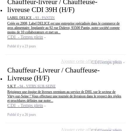
Chauffeur-livreur / Chauffeuse-
livreuse CDI 39H (H/F)
LABEL DELICE -
93 - PANTIN
Créée en 2008, Label DELICE est une entreprise spécialisée dans le commerce de
gros alimentaire. Implantée au 92 rue Diderot, 93500 Pantin, notre société compte
moins de 10 collaborateurs et met un...
CDI - Temps plein
Publié il y a 23 jours
Ajouter cette offre à ma sélection
CDI
Temps plein
Chauffeur-Livreur / Chauffeuse-
Livreuse (H/F)
S.K.T -
94 - VITRY-SUR-SEINE
Rejoignez une équipe de livreurs premium au service de DHL sur le secteur de
Vitry-sur-Seine ! Vous effectuez une tournée de livraison dans le respect des règles
et procédures définies par notre...
CDI - Temps plein
Publié il y a 26 jours
Ajouter cette offre à ma sélection
CDI
Temps plein