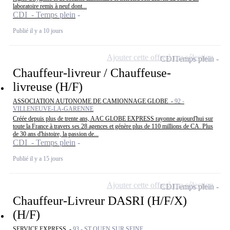
laboratoire remis à neuf dont...
CDI - Temps plein
Publié il y a 10 jours
Ajouter cette offre à ma sélection
CDI
Temps plein
Chauffeur-livreur / Chauffeuse-
livreuse (H/F)
ASSOCIATION AUTONOME DE CAMIONNAGE GLOBE -
92 -
VILLENEUVE-LA-GARENNE
Créée depuis plus de trente ans, AAC GLOBE EXPRESS rayonne aujourd'hui sur
toute la France à travers ses 28 agences et génère plus de 110 millions de CA. Plus
de 30 ans d'histoire, la passion de...
CDI - Temps plein
Publié il y a 15 jours
Ajouter cette offre à ma sélection
CDI
Temps plein
Chauffeur-Livreur DASRI (H/F/X)
(H/F)
SERVICE EXPRESS -
93 - ST OUEN SUR SEINE