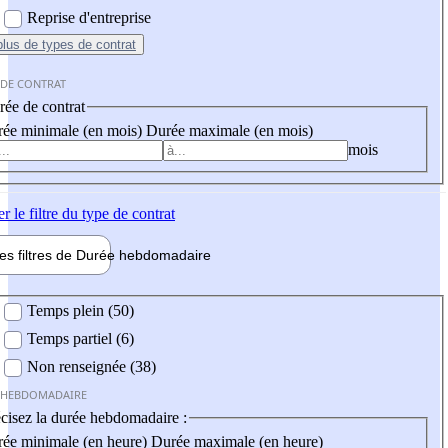
Reprise d'entreprise
plus
de types de contrat
 DE CONTRAT
ée de contrat
ée minimale (en mois)
Durée maximale (en mois)
mois
er
le filtre du type de contrat
les filtres de
Durée hebdo
madaire
 hebdomadaire
Temps plein (50)
Temps partiel (6)
Non renseignée (38)
 HEBDOMADAIRE
cisez la durée hebdomadaire :
ée minimale (en heure)
Durée maximale (en heure)