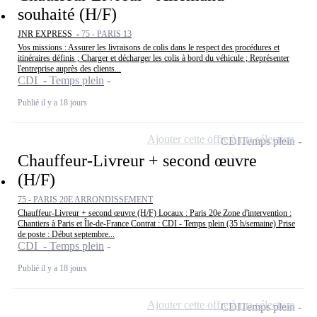
souhaité (H/F)
JNR EXPRESS -
75 - PARIS 13
Vos missions : Assurer les livraisons de colis dans le respect des procédures et
itinéraires définis ; Charger et décharger les colis à bord du véhicule ; Représenter
l'entreprise auprès des clients...
CDI - Temps plein
Publié il y a 18 jours
Ajouter cette offre à ma sélection
CDI
Temps plein
Chauffeur-Livreur + second œuvre
(H/F)
75 - PARIS 20E ARRONDISSEMENT
Chauffeur-Livreur + second œuvre (H/F) Locaux : Paris 20e Zone d'intervention :
Chantiers à Paris et Île-de-France Contrat : CDI - Temps plein (35 h/semaine) Prise
de poste : Début septembre...
CDI - Temps plein
Publié il y a 18 jours
Ajouter cette offre à ma sélection
CDI
Temps plein