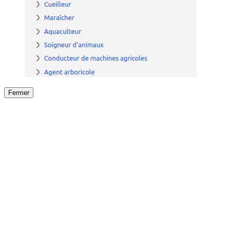
Fermer
Fermer
le détail de l'offre
/
Offre
sur
Offre précéden