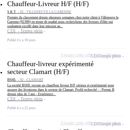
Chauffeur-Livreur H/F (H/F)
S.K.T. -
92 - VILLENEUVE LA GARENNE
Premier du classement depuis plusieurs semaines chez notre client à Villeneuve la
Garenne (92390) en terme de qualité nous recherchons des livreurs d'élite qui
souhaitent excellé dans leur mission au...
CDI - Temps plein
Publié il y a 18 jours
Ajouter cette offre à ma sélection
CDI
Temps plein
Chauffeur-livreur expérimenté
secteur Clamart (H/F)
BSHL -
92 - CLAMART
La société BSHL recrute un chauffeur livreur H/F sérieux et expérimenté pour
assurer des livraisons dans le secteur de Clamart. Profil recherché : - Permis B
depuis plus de 3 ans - Expérience...
CDI - Temps plein
Publié il y a 22 jours
Ajouter cette offre à ma sélection
CDI
Temps plein