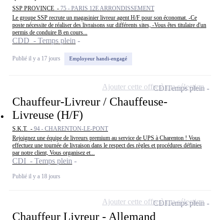
SSP PROVINCE -
75 - PARIS 12E ARRONDISSEMENT
Le groupe SSP recrute un magasinier livreur agent H/F pour son économat. -Ce
poste nécessite de réaliser des livraisons sur différents sites, -Vous êtes titulaire d'un
permis de conduire B en cours...
CDD - Temps plein
Publié il y a 17 jours
Employeur handi-engagé
Ajouter cette offre à ma sélection
CDI
Temps plein
Chauffeur-Livreur / Chauffeuse-
Livreuse (H/F)
S.K.T. -
94 - CHARENTON-LE-PONT
Rejoignez une équipe de livreurs premium au service de UPS à Charenton ! Vous
effectuez une tournée de livraison dans le respect des règles et procédures définies
par notre client, Vous organisez et...
CDI - Temps plein
Publié il y a 18 jours
Ajouter cette offre à ma sélection
CDI
Temps plein
Chauffeur Livreur - Allemand