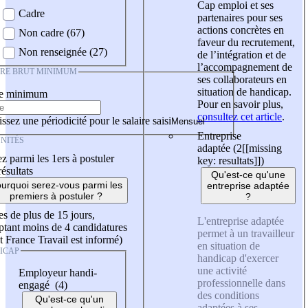
Cap emploi et ses
Cadre
partenaires pour ses
actions concrètes en
Non cadre (67)
faveur du recrutement,
Non renseignée (27)
de l’intégration et de
l’accompagnement de
IRE BRUT MINIMUM
ses collaborateurs en
situation de handicap.
re minimum
Pour en savoir plus,
consultez cet article
.
ssez une périodicité pour le salaire saisi
Entreprise
NITÉS
adaptée (2
[[missing
z parmi les 1ers à postuler
key: resultats]]
)
résultats
Qu'est-ce qu'une
urquoi serez-vous parmi les
entreprise adaptée
premiers à postuler ?
?
es de plus de 15 jours,
L'entreprise adaptée
tant moins de 4 candidatures
permet à un travailleur
t France Travail est informé)
en situation de
ICAP
handicap d'exercer
une activité
Employeur handi-
professionnelle dans
engagé (4)
des conditions
Qu'est-ce qu'un
adaptées à ses