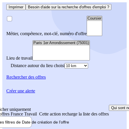
Imprimer
Besoin d'aide sur la recherche d'offres d'emploi ?
Métier, compétence, mot-clé, numéro d'offre
Lieu de travail
Distance autour du lieu choisi
Rechercher
des offres
Créer une alerte
Qui sont n
icher uniquement
 offres France Travail
Cette action recharge la liste des offres
les filtres de
Date de création
de l'offre