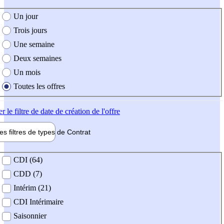
e création de l'offre
Un jour
Trois jours
Une semaine
Deux semaines
Un mois
Toutes les offres
er
le filtre de date de création de l'offre
les filtres de types de
Contrat
de contrat
CDI (64)
CDD (7)
Intérim (21)
CDI Intérimaire
Saisonnier