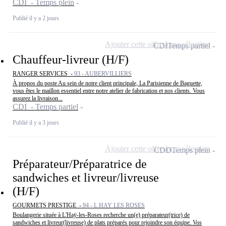
CDI - Temps plein
Publié il y a 2 jours
Ajouter cette offre à ma sélection
CDI
Temps partiel
Chauffeur-livreur (H/F)
RANGER SERVICES -
93 - AUBERVILLIERS
À propos du poste Au sein de notre client principale, La Parisienne de Baguette,
vous êtes le maillon essentiel entre notre atelier de fabrication et nos clients. Vous
assurez la livraison...
CDI - Temps partiel
Publié il y a 3 jours
Ajouter cette offre à ma sélection
CDD
Temps plein
Préparateur/Préparatrice de
sandwiches et livreur/livreuse
(H/F)
GOURMETS PRESTIGE -
94 - L HAY LES ROSES
Boulangerie située à L'Haÿ-les-Roses recherche un(e) préparateur(trice) de
sandwiches et livreur(livreuse) de plats préparés pour rejoindre son équipe. Vos