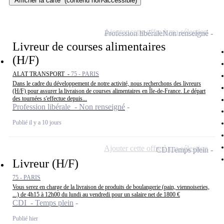
Afficher la carte
(contenu non-accessible)
Ajouter cette offre à ma sélection
Profession libérale
Non renseigné
Livreur de courses alimentaires
(H/F)
ALAT TRANSPORT -
75 - PARIS
Dans le cadre du développement de notre activité, nous recherchons des livreurs
(H/F) pour assurer la livraison de courses alimentaires en Île-de-France. Le départ
des tournées s'effectue depuis...
Profession libérale - Non renseigné
Publié il y a 10 jours
Ajouter cette offre à ma sélection
CDI
Temps plein
Livreur (H/F)
75 - PARIS
Vous serez en charge de la livraison de produits de boulangerie (pain, viennoiseries,
...) de 4h15 à 12h00 du lundi au vendredi pour un salaire net de 1800 €
CDI - Temps plein
Publié hier