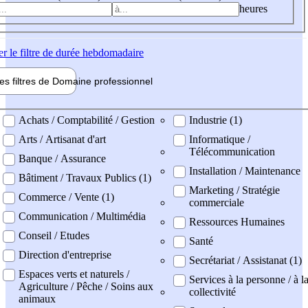
heures
er
le filtre de durée hebdomadaire
les filtres de
Domaine pro
fessionnel
ne professionel
Achats / Comptabilité / Gestion
Industrie (1)
Arts / Artisanat d'art
Informatique /
Télécommunication
Banque / Assurance
Installation / Maintenance
Bâtiment / Travaux Publics (1)
Marketing / Stratégie
Commerce / Vente (1)
commerciale
Communication / Multimédia
Ressources Humaines
Conseil / Etudes
Santé
Direction d'entreprise
Secrétariat / Assistanat (1)
Espaces verts et naturels /
Services à la personne / à l
Agriculture / Pêche / Soins aux
collectivité
animaux