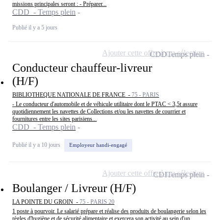
missions principales seront : - Préparer...
CDD - Temps plein
Publié il y a 5 jours
Ajouter cette offre à ma sélection
CDD
Temps plein
Conducteur chauffeur-livreur
(H/F)
BIBLIOTHEQUE NATIONALE DE FRANCE -
75 - PARIS
- Le conducteur d'automobile et de véhicule utilitaire dont le PTAC < 3,5t assure
quotidiennement les navettes de Collections et/ou les navettes de courrier et
fournitures entre les sites parisiens...
CDD - Temps plein
Publié il y a 10 jours
Employeur handi-engagé
Ajouter cette offre à ma sélection
CDI
Temps plein
Boulanger / Livreur (H/F)
LA POINTE DU GROIN -
75 - PARIS 20
1 poste à pourvoir. Le salarié prépare et réalise des produits de boulangerie selon les
règles d'hygiène et de sécurité alimentaire et exercera son activité au sein d'un