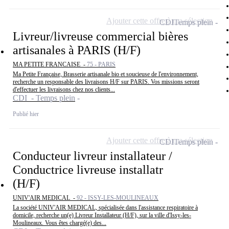
Ajouter cette offre à ma sélection
CDI
Temps plein
Livreur/livreuse commercial bières
artisanales à PARIS (H/F)
MA PETITE FRANCAISE -
75 - PARIS
Ma Petite Française, Brasserie artisanale bio et soucieuse de l'environnement,
recherche un responsable des livraisons H/F sur PARIS. Vos missions seront
d'effectuer les livraisons chez nos clients...
CDI - Temps plein
Publié hier
Ajouter cette offre à ma sélection
CDI
Temps plein
Conducteur livreur installateur /
Conductrice livreuse installatr
(H/F)
UNIV'AIR MEDICAL -
92 - ISSY-LES-MOULINEAUX
La société UNIV'AIR MEDICAL, spécialisée dans l'assistance respiratoire à
domicile, recherche un(e) Livreur Installateur (H/F), sur la ville d'Issy-les-
Moulineaux. Vous êtes chargé(e) des...