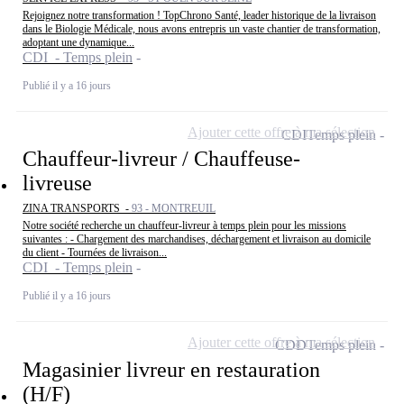
Rejoignez notre transformation ! TopChrono Santé, leader historique de la livraison
dans le Biologie Médicale, nous avons entrepris un vaste chantier de transformation,
adoptant une dynamique...
CDI - Temps plein
Publié il y a 16 jours
Ajouter cette offre à ma sélection
CDI
Temps plein
Chauffeur-livreur / Chauffeuse-
livreuse
ZINA TRANSPORTS -
93 - MONTREUIL
Notre société recherche un chauffeur-livreur à temps plein pour les missions
suivantes : - Chargement des marchandises, déchargement et livraison au domicile
du client - Tournées de livraison...
CDI - Temps plein
Publié il y a 16 jours
Ajouter cette offre à ma sélection
CDD
Temps plein
Magasinier livreur en restauration
(H/F)