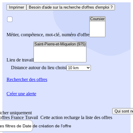
Imprimer
Besoin d'aide sur la recherche d'offres d'emploi ?
Métier, compétence, mot-clé, numéro d'offre
Lieu de travail
Distance autour du lieu choisi
Rechercher
des offres
Créer une alerte
Qui sont n
icher uniquement
 offres France Travail
Cette action recharge la liste des offres
les filtres de
Date de création
de l'offre