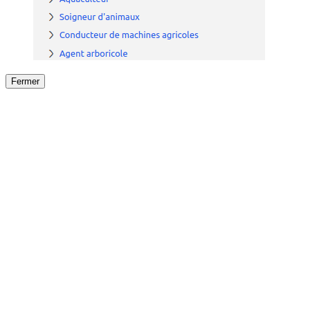
Fermer
Fermer
le détail de l'offre
/
Offre
sur
Offre précéden