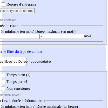
Reprise d'entreprise
plus
de types de contrat
 DE CONTRAT
ée de contrat
ée minimale (en mois)
Durée maximale (en mois)
mois
er
le filtre du type de contrat
les filtres de
Durée hebdo
madaire
 hebdomadaire
Temps plein (1)
Temps partiel
Non renseignée
 HEBDOMADAIRE
cisez la durée hebdomadaire :
ée minimale (en heure)
Durée maximale (en heure)