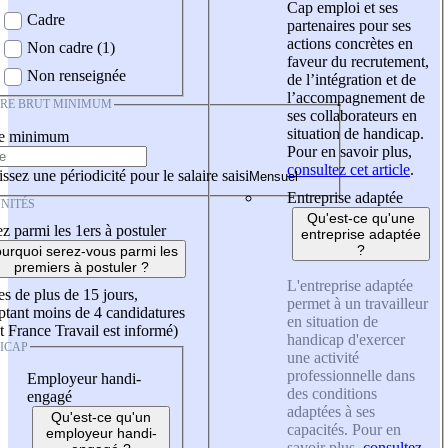
Cap emploi et ses
Cadre
partenaires pour ses
actions concrètes en
Non cadre (1)
faveur du recrutement,
Non renseignée
de l’intégration et de
l’accompagnement de
IRE BRUT MINIMUM
ses collaborateurs en
situation de handicap.
re minimum
Pour en savoir plus,
consultez cet article
.
ssez une périodicité pour le salaire saisi
Entreprise adaptée
NITÉS
Qu'est-ce qu'une
z parmi les 1ers à postuler
entreprise adaptée
?
urquoi serez-vous parmi les
premiers à postuler ?
L'entreprise adaptée
es de plus de 15 jours,
permet à un travailleur
tant moins de 4 candidatures
en situation de
t France Travail est informé)
handicap d'exercer
ICAP
une activité
professionnelle dans
Employeur handi-
des conditions
engagé
adaptées à ses
Qu'est-ce qu'un
capacités. Pour en
employeur handi-
savoir plus,
consultez