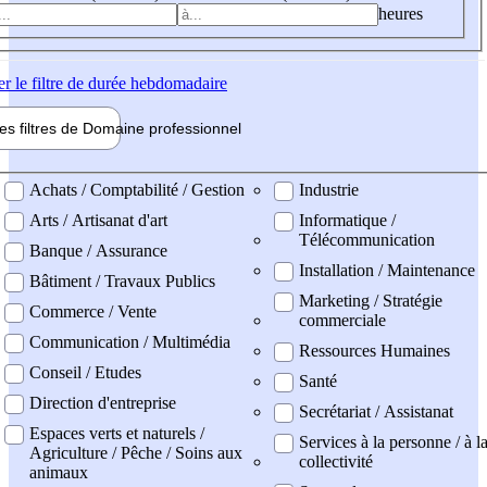
heures
er
le filtre de durée hebdomadaire
les filtres de
Domaine pro
fessionnel
ne professionel
Achats / Comptabilité / Gestion
Industrie
Arts / Artisanat d'art
Informatique /
Télécommunication
Banque / Assurance
Installation / Maintenance
Bâtiment / Travaux Publics
Marketing / Stratégie
Commerce / Vente
commerciale
Communication / Multimédia
Ressources Humaines
Conseil / Etudes
Santé
Direction d'entreprise
Secrétariat / Assistanat
Espaces verts et naturels /
Services à la personne / à l
Agriculture / Pêche / Soins aux
collectivité
animaux