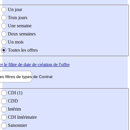
e création de l'offre
Un jour
Trois jours
Une semaine
Deux semaines
Un mois
Toutes les offres
er
le filtre de date de création de l'offre
les filtres de types de
Contrat
de contrat
CDI (1)
CDD
Intérim
CDI Intérimaire
Saisonnier