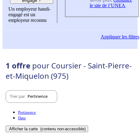
engagé ?
le site de l’UNEA
.
Un employeur handi-
engagé est un
employeur reconnu
Appliquer
les filtres
1 offre
pour Coursier - Saint-Pierre-
et-Miquelon (975)
Trier par
Pertinence
Pertinence
Date
Afficher la carte
(contenu non-accessible)