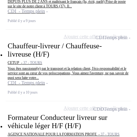
DEPUIS PLUS DE 2 ANS et maîtrisant le français (lu, écrit, parlé) Prise de poste
sur le site de notre client à TOURS (37). Il...
CDI - Temps plein
Publié il y a 9 jours
Ajouter cette offre à ma sélection
CDI
Temps plein
Chauffeur-livreur / Chauffeuse-
livreuse (H/F)
CETUP -
37 - TOURS
Vous êtes passionné(e) par le transport et la relation client, l'éco-responsabilité et le
service sont au cœur de vos préoccupations, Vous aimez l'aventure, ne pas savoir de
quoi sera faite votre...
CDI - Temps plein
Publié il y a 10 jours
Ajouter cette offre à ma sélection
CDD
Temps plein
Formateur Conducteur livreur sur
véhicule léger H/F (H/F)
AGENCE NATIONALE POUR LA FORMATION PROFE -
37 - TOURS