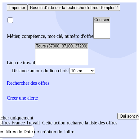
Imprimer
Besoin d'aide sur la recherche d'offres d'emploi ?
Métier, compétence, mot-clé, numéro d'offre
Lieu de travail
Distance autour du lieu choisi
Rechercher
des offres
Créer une alerte
Qui sont n
icher uniquement
 offres France Travail
Cette action recharge la liste des offres
les filtres de
Date de création
de l'offre