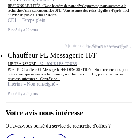
TBH -
37 - PARÇAY-MESLAY
RESPONSABILITÉS : Dans le cadre de notre développement, nous sommes à la
recherche d'un.e conducteur.rice SPL. Vous assurez des relais réguliers d'après-midi
: • Prise de poste à 13h00 • Relais...
CDI - Temps plein
Publié il y a 22 jours
Ajouter cette offre à ma sélection
Intérim
Non renseigné
Chauffeur PL Messagerie H/F
LIP TRANSPORT -
37 - JOUÉ-LÈS-TOURS
POSTE : Chauffeur PL Messagerie H/F DESCRIPTION : Nous recherchons pour
notre client spécialisé dans la livraison, un Chauffeur PL H/F, pour effectuer les
missions suivantes : - Contrôle de...
Intérim - Non renseigné
Publié il y a 24 jours
Votre avis nous intéresse
Qu'avez-vous pensé du service de recherche d'offres ?