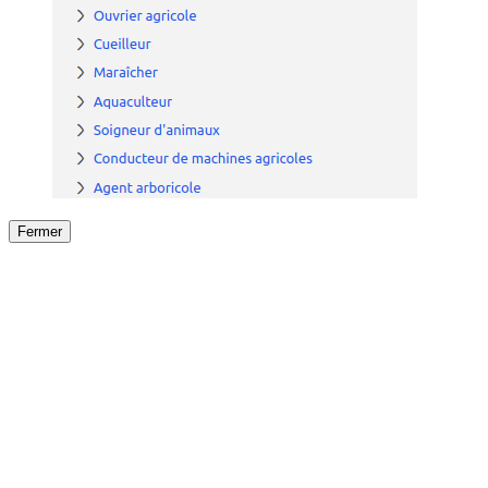
Fermer
Fermer
le détail de l'offre
/
Offre
sur
Offre précéden