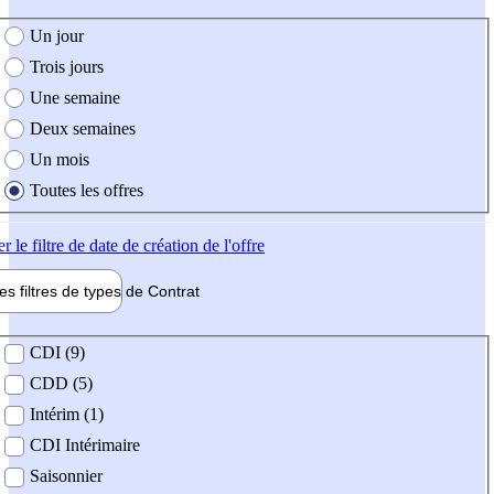
e création de l'offre
Un jour
Trois jours
Une semaine
Deux semaines
Un mois
Toutes les offres
er
le filtre de date de création de l'offre
les filtres de types de
Contrat
de contrat
CDI (9)
CDD (5)
Intérim (1)
CDI Intérimaire
Saisonnier