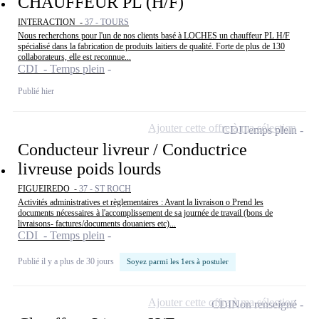
CHAUFFEUR PL (H/F)
INTERACTION -
37 - TOURS
Nous recherchons pour l'un de nos clients basé à LOCHES un chauffeur PL H/F
spécialisé dans la fabrication de produits laitiers de qualité. Forte de plus de 130
collaborateurs, elle est reconnue...
CDI - Temps plein
Publié hier
Ajouter cette offre à ma sélection
CDI
Temps plein
Conducteur livreur / Conductrice
livreuse poids lourds
FIGUEIREDO -
37 - ST ROCH
Activités administratives et règlementaires : Avant la livraison o Prend les
documents nécessaires à l'accomplissement de sa journée de travail (bons de
livraisons- factures/documents douaniers etc)...
CDI - Temps plein
Publié il y a plus de 30 jours
Soyez parmi les 1ers à postuler
Ajouter cette offre à ma sélection
CDI
Non renseigné