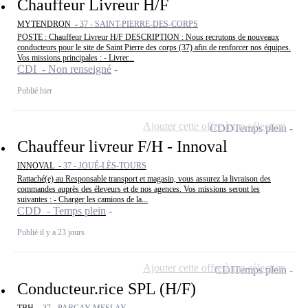
Chauffeur Livreur H/F
MYTENDRON -
37 - SAINT-PIERRE-DES-CORPS
POSTE : Chauffeur Livreur H/F DESCRIPTION : Nous recrutons de nouveaux
conducteurs pour le site de Saint Pierre des corps (37) afin de renforcer nos équipes.
Vos missions principales : - Livrer...
CDI - Non renseigné
Publié hier
Ajouter cette offre à ma sélection
CDD
Temps plein
Chauffeur livreur F/H - Innoval
INNOVAL -
37 - JOUÉ-LÈS-TOURS
Rattaché(e) au Responsable transport et magasin, vous assurez la livraison des
commandes auprès des éleveurs et de nos agences. Vos missions seront les
suivantes : - Charger les camions de la...
CDD - Temps plein
Publié il y a 23 jours
Ajouter cette offre à ma sélection
CDI
Temps plein
Conducteur.rice SPL (H/F)