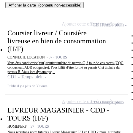
Afficher la carte
(contenu non-accessible)
Ajouter cette offre à ma sélection
CDI
Temps plein
Coursier livreur / Coursière
livreuse en bien de consommation
(H/F)
CONNEUIL LOCATION -
37 - TOURS
Vous êtes conductrice(teur) routier titulaire du permis C, à jour de vos cartes (CQC,
conducteur, ADR obligatoire). Possibilité d'être formé au permis C si titulaire du
permis B. Vous êtes dynamique,...
CDI - Temps plein
Publié il y a plus de 30 jours
Ajouter cette offre à ma sélection
CDD
Temps plein
LIVREUR MAGASINIER - CDD -
TOURS (H/F)
HOMEPERF -
37 - TOURS
Nous recrutons notre futur(e) Livreur Magasinier F/H en CDD 2 mois, sur notre