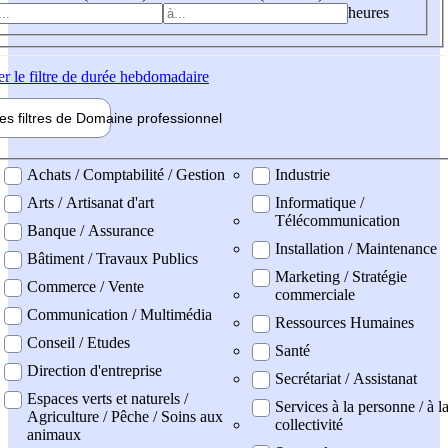
heures
er
le filtre de durée hebdomadaire
les filtres de
Domaine pro
fessionnel
ne professionel
Achats / Comptabilité / Gestion
Industrie
Arts / Artisanat d'art
Informatique /
Télécommunication
Banque / Assurance
Installation / Maintenance
Bâtiment / Travaux Publics
Marketing / Stratégie
Commerce / Vente
commerciale
Communication / Multimédia
Ressources Humaines
Conseil / Etudes
Santé
Direction d'entreprise
Secrétariat / Assistanat
Espaces verts et naturels /
Services à la personne / à l
Agriculture / Pêche / Soins aux
collectivité
animaux