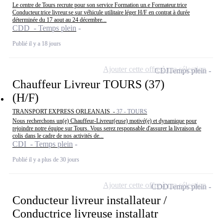
Le centre de Tours recrute pour son service Formation un.e Formateur.trice
Conducteur.trice livreur.se sur véhicule utilitaire léger H/F en contrat à durée
déterminée du 17 aout au 24 décembre...
CDD - Temps plein
Publié il y a 18 jours
Ajouter cette offre à ma sélection
CDI
Temps plein
Chauffeur Livreur TOURS (37)
(H/F)
TRANSPORT EXPRESS ORLEANAIS -
37 - TOURS
Nous recherchons un(e) Chauffeur-Livreur(euse) motivé(e) et dynamique pour
rejoindre notre équipe sur Tours. Vous serez responsable d'assurer la livraison de
colis dans le cadre de nos activités de...
CDI - Temps plein
Publié il y a plus de 30 jours
Ajouter cette offre à ma sélection
CDD
Temps plein
Conducteur livreur installateur /
Conductrice livreuse installatr