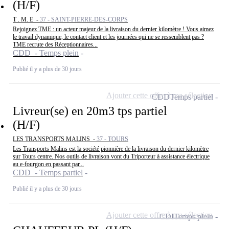
(H/F)
T . M. E -
37 - SAINT-PIERRE-DES-CORPS
Rejoignez TME : un acteur majeur de la livraison du dernier kilomètre ! Vous aimez
le travail dynamique, le contact client et les journées qui ne se ressemblent pas ?
TME recrute des Réceptionnaires...
CDD - Temps plein
Publié il y a plus de 30 jours
Ajouter cette offre à ma sélection
CDD
Temps partiel
Livreur(se) en 20m3 tps partiel
(H/F)
LES TRANSPORTS MALINS -
37 - TOURS
Les Transports Malins est la société pionnière de la livraison du dernier kilomètre
sur Tours centre. Nos outils de livraison vont du Triporteur à assistance électrique
au e-fourgon en passant par...
CDD - Temps partiel
Publié il y a plus de 30 jours
Ajouter cette offre à ma sélection
CDI
Temps plein