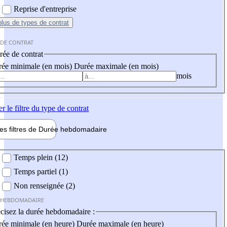
Reprise d'entreprise
plus
de types de contrat
 DE CONTRAT
ée de contrat
ée minimale (en mois)
Durée maximale (en mois)
mois
er
le filtre du type de contrat
les filtres de
Durée hebdo
madaire
 hebdomadaire
Temps plein (12)
Temps partiel (1)
Non renseignée (2)
 HEBDOMADAIRE
cisez la durée hebdomadaire :
ée minimale (en heure)
Durée maximale (en heure)