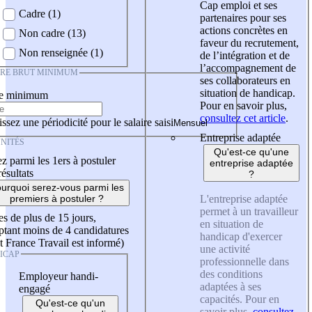
Cap emploi et ses
Cadre (1)
partenaires pour ses
actions concrètes en
Non cadre (13)
faveur du recrutement,
Non renseignée (1)
de l’intégration et de
l’accompagnement de
IRE BRUT MINIMUM
ses collaborateurs en
situation de handicap.
re minimum
Pour en savoir plus,
consultez cet article
.
ssez une périodicité pour le salaire saisi
Entreprise adaptée
NITÉS
Qu'est-ce qu'une
z parmi les 1ers à postuler
entreprise adaptée
résultats
?
urquoi serez-vous parmi les
L'entreprise adaptée
premiers à postuler ?
permet à un travailleur
es de plus de 15 jours,
en situation de
tant moins de 4 candidatures
handicap d'exercer
t France Travail est informé)
une activité
ICAP
professionnelle dans
des conditions
Employeur handi-
adaptées à ses
engagé
capacités. Pour en
Qu'est-ce qu'un
savoir plus,
consultez