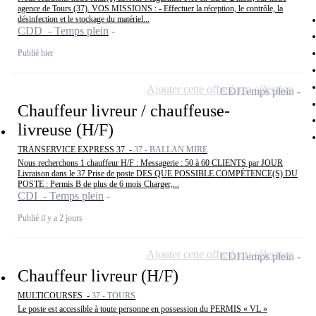
agence de Tours (37). VOS MISSIONS : - Effectuer la réception, le contrôle, la
désinfection et le stockage du matériel...
CDD - Temps plein
Publié hier
Ajouter cette offre à ma sélection
CDI
Temps plein
Chauffeur livreur / chauffeuse-
livreuse (H/F)
TRANSERVICE EXPRESS 37 -
37 - BALLAN MIRE
Nous recherchons 1 chauffeur H/F : Messagerie : 50 à 60 CLIENTS par JOUR
Livraison dans le 37 Prise de poste DES QUE POSSIBLE COMPÉTENCE(S) DU
POSTE : Permis B de plus de 6 mois Charger,...
CDI - Temps plein
Publié il y a 2 jours
Ajouter cette offre à ma sélection
CDI
Temps plein
Chauffeur livreur (H/F)
MULTICOURSES -
37 - TOURS
Le poste est accessible à toute personne en possession du PERMIS « VL »