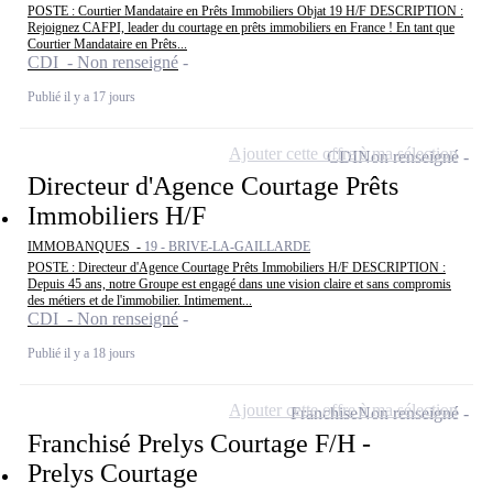
POSTE : Courtier Mandataire en Prêts Immobiliers Objat 19 H/F DESCRIPTION :
Rejoignez CAFPI, leader du courtage en prêts immobiliers en France ! En tant que
Courtier Mandataire en Prêts...
CDI - Non renseigné
Publié il y a 17 jours
Ajouter cette offre à ma sélection
CDI
Non renseigné
Directeur d'Agence Courtage Prêts
Immobiliers H/F
IMMOBANQUES -
19 - BRIVE-LA-GAILLARDE
POSTE : Directeur d'Agence Courtage Prêts Immobiliers H/F DESCRIPTION :
Depuis 45 ans, notre Groupe est engagé dans une vision claire et sans compromis
des métiers et de l'immobilier. Intimement...
CDI - Non renseigné
Publié il y a 18 jours
Ajouter cette offre à ma sélection
Franchise
Non renseigné
Franchisé Prelys Courtage F/H -
Prelys Courtage