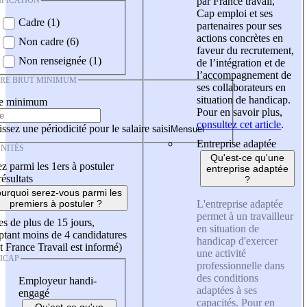
IFICATION
par France travail,
Cap emploi et ses
Cadre (1)
partenaires pour ses
actions concrètes en
Non cadre (6)
faveur du recrutement,
Non renseignée (1)
de l’intégration et de
l’accompagnement de
IRE BRUT MINIMUM
ses collaborateurs en
situation de handicap.
re minimum
Pour en savoir plus,
consultez cet article
.
ssez une périodicité pour le salaire saisi
Entreprise adaptée
NITÉS
Qu'est-ce qu'une
z parmi les 1ers à postuler
entreprise adaptée
résultats
?
urquoi serez-vous parmi les
L'entreprise adaptée
premiers à postuler ?
permet à un travailleur
es de plus de 15 jours,
en situation de
tant moins de 4 candidatures
handicap d'exercer
t France Travail est informé)
une activité
ICAP
professionnelle dans
des conditions
Employeur handi-
adaptées à ses
engagé
capacités. Pour en
Qu'est-ce qu'un