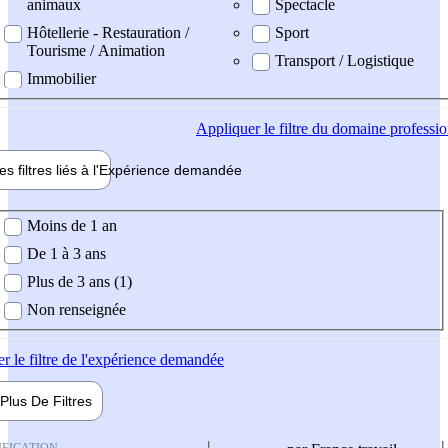
animaux
Spectacle
Hôtellerie - Restauration /
Sport
Tourisme / Animation
Transport / Logistique
Immobilier
Appliquer
le filtre du domaine professi
es filtres liés à l'
Expérience
demandée
ience demandée
Moins de 1 an
De 1 à 3 ans
Plus de 3 ans (1)
Non renseignée
er
le filtre de l'expérience demandée
Plus De
Filtres