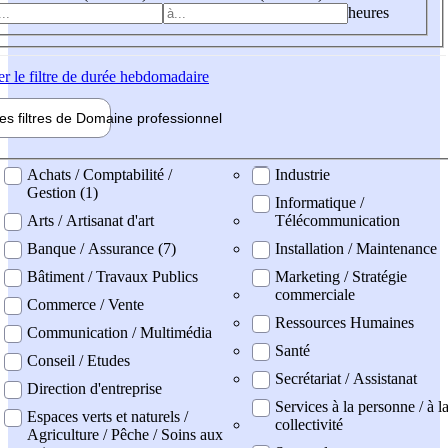
heures
er
le filtre de durée hebdomadaire
les filtres de
Domaine pro
fessionnel
ne professionel
Achats / Comptabilité /
Industrie
Gestion (1)
Informatique /
Arts / Artisanat d'art
Télécommunication
Banque / Assurance (7)
Installation / Maintenance
Bâtiment / Travaux Publics
Marketing / Stratégie
commerciale
Commerce / Vente
Ressources Humaines
Communication / Multimédia
Santé
Conseil / Etudes
Secrétariat / Assistanat
Direction d'entreprise
Services à la personne / à l
Espaces verts et naturels /
collectivité
Agriculture / Pêche / Soins aux