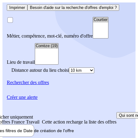
Imprimer
Besoin d'aide sur la recherche d'offres d'emploi ?
Métier, compétence, mot-clé, numéro d'offre
Lieu de travail
Distance autour du lieu choisi
Rechercher
des offres
Créer une alerte
Qui sont n
icher uniquement
 offres France Travail
Cette action recharge la liste des offres
les filtres de
Date de création
de l'offre