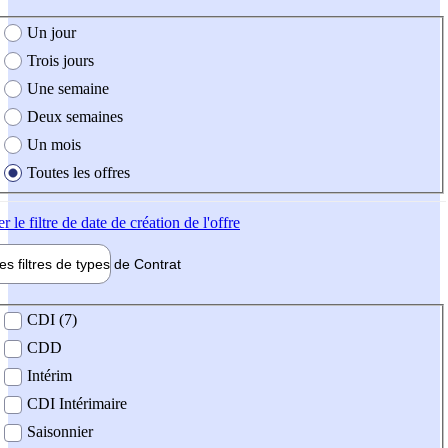
e création de l'offre
Un jour
Trois jours
Une semaine
Deux semaines
Un mois
Toutes les offres
er
le filtre de date de création de l'offre
les filtres de types de
Contrat
de contrat
CDI (7)
CDD
Intérim
CDI Intérimaire
Saisonnier