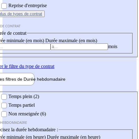
Reprise d'entreprise
plus
de types de contrat
 DE CONTRAT
ée de contrat
ée minimale (en mois)
Durée maximale (en mois)
mois
er
le filtre du type de contrat
les filtres de
Durée hebdo
madaire
 hebdomadaire
Temps plein (2)
Temps partiel
Non renseignée (6)
 HEBDOMADAIRE
cisez la durée hebdomadaire :
ée minimale (en heure)
Durée maximale (en heure)