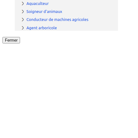
Fermer
Fermer
le détail de l'offre
/
Offre
sur
Offre précéden