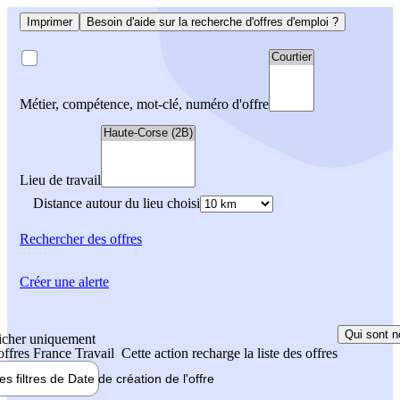
Imprimer
Besoin d'aide sur la recherche d'offres d'emploi ?
Métier, compétence, mot-clé, numéro d'offre
Lieu de travail
Distance autour du lieu choisi
Rechercher
des offres
Créer une alerte
Qui sont n
icher uniquement
 offres France Travail
Cette action recharge la liste des offres
les filtres de
Date de création
de l'offre