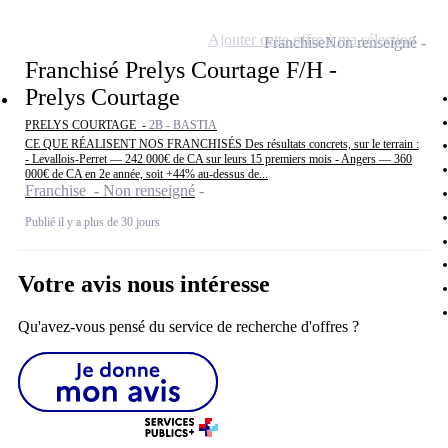
Ajouter cette offre à ma sélection
Franchise
Non renseigné
Franchisé Prelys Courtage F/H -
Prelys Courtage
PRELYS COURTAGE -
2B - BASTIA
CE QUE RÉALISENT NOS FRANCHISÉS Des résultats concrets, sur le terrain :
- Levallois-Perret — 242 000€ de CA sur leurs 15 premiers mois - Angers — 360
000€ de CA en 2e année, soit +44% au-dessus de...
Franchise - Non renseigné
Publié il y a plus de 30 jours
Votre avis nous intéresse
Qu'avez-vous pensé du service de recherche d'offres ?