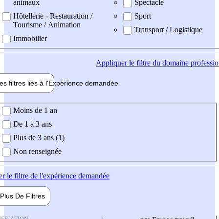
animaux
Spectacle
Hôtellerie - Restauration /
Sport
Tourisme / Animation
Transport / Logistique
Immobilier
Appliquer
le filtre du domaine professi
es filtres liés à l'
Expérience
demandée
ience demandée
Moins de 1 an
De 1 à 3 ans
Plus de 3 ans (1)
Non renseignée
er
le filtre de l'expérience demandée
Plus De
Filtres