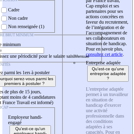
IFICATION
par France travail,
Cap emploi et ses
Cadre
partenaires pour ses
actions concrètes en
Non cadre
faveur du recrutement,
Non renseignée (1)
de l’intégration et de
l’accompagnement de
IRE BRUT MINIMUM
ses collaborateurs en
situation de handicap.
re minimum
Pour en savoir plus,
consultez cet article
.
ssez une périodicité pour le salaire saisi
Entreprise adaptée
NITÉS
Qu'est-ce qu'une
z parmi les 1ers à postuler
entreprise adaptée
?
urquoi serez-vous parmi les
premiers à postuler ?
L'entreprise adaptée
es de plus de 15 jours,
permet à un travailleur
tant moins de 4 candidatures
en situation de
t France Travail est informé)
handicap d'exercer
ICAP
une activité
professionnelle dans
Employeur handi-
des conditions
engagé
adaptées à ses
Qu'est-ce qu'un
capacités. Pour en
employeur handi-