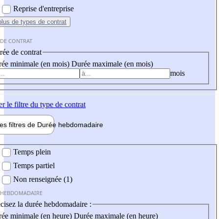
Reprise d'entreprise
plus
de types de contrat
 DE CONTRAT
ée de contrat
ée minimale (en mois)
Durée maximale (en mois)
mois
er
le filtre du type de contrat
les filtres de
Durée hebdo
madaire
 hebdomadaire
Temps plein
Temps partiel
Non renseignée (1)
 HEBDOMADAIRE
cisez la durée hebdomadaire :
ée minimale (en heure)
Durée maximale (en heure)