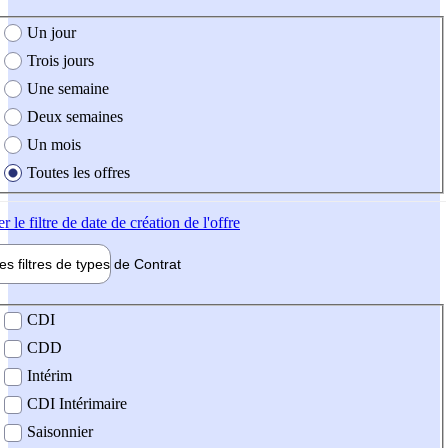
e création de l'offre
Un jour
Trois jours
Une semaine
Deux semaines
Un mois
Toutes les offres
er
le filtre de date de création de l'offre
les filtres de types de
Contrat
de contrat
CDI
CDD
Intérim
CDI Intérimaire
Saisonnier