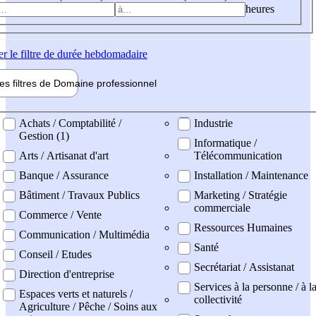
heures
er
le filtre de durée hebdomadaire
les filtres de
Domaine pro
fessionnel
ne professionel
Achats / Comptabilité /
Industrie
Gestion (1)
Informatique /
Arts / Artisanat d'art
Télécommunication
Banque / Assurance
Installation / Maintenance
Bâtiment / Travaux Publics
Marketing / Stratégie
commerciale
Commerce / Vente
Ressources Humaines
Communication / Multimédia
Santé
Conseil / Etudes
Secrétariat / Assistanat
Direction d'entreprise
Services à la personne / à l
Espaces verts et naturels /
collectivité
Agriculture / Pêche / Soins aux