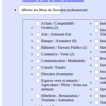
Appliquer
le filtre de durée hebdomadaire
Afficher les filtres de
Domaine pro
fessionnel
Domaine professionel
Achats / Comptabilité /
Indu
Gestion (2)
Info
Arts / Artisanat d'art
Tél
Banque / Assurance (8)
Inst
Bâtiment / Travaux Publics (2)
Mark
com
Commerce / Vente (2)
Res
Communication / Multimédia
San
Conseil / Etudes
Secr
Direction d'entreprise
Serv
Espaces verts et naturels /
coll
Agriculture / Pêche / Soins aux
animaux
Spe
Hôtellerie - Restauration /
Spo
Tourisme / Animation
Tran