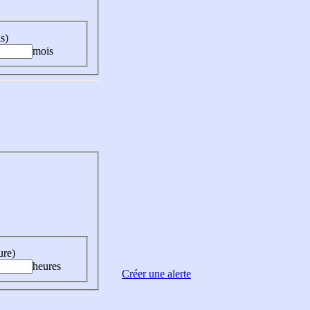
s)
mois
ure)
heures
Créer une alerte