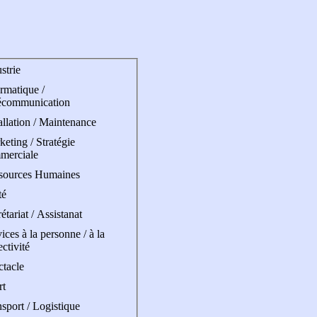
strie
rmatique /
écommunication
allation / Maintenance
eting / Stratégie
merciale
sources Humaines
té
étariat / Assistanat
ices à la personne / à la
ectivité
ctacle
rt
sport / Logistique