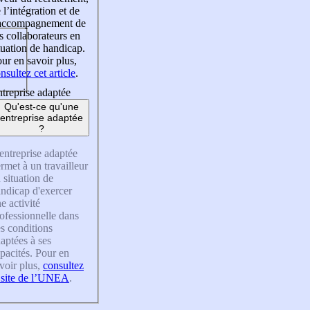
 l’intégration et de
’accompagnement de
s collaborateurs en
tuation de handicap.
ur en savoir plus,
nsultez cet article
.
treprise adaptée
Qu'est-ce qu'une
entreprise adaptée
?
entreprise adaptée
rmet à un travailleur
 situation de
ndicap d'exercer
e activité
ofessionnelle dans
s conditions
aptées à ses
pacités. Pour en
voir plus,
consultez
 site de l’UNEA
.