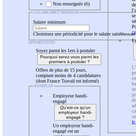
Non renseignée (6)
de
l
SALAIRE BRUT MINIMUM
se
si
Salaire minimum
Po
co
Choisissez une périodicité pour le salaire saisi
En
OPPORTUNITÉS
Soyez parmi les 1ers à postuler
Pourquoi serez-vous parmi les
premiers à postuler ?
L'
Offres de plus de 15 jours,
pe
comptant moins de 4 candidatures
en
(dont France Travail est informé)
ha
HANDICAP
un
pr
Employeur handi-
de
engagé
ad
Qu'est-ce qu'un
ca
employeur handi-
sa
engagé ?
le
Un employeur handi-
engagé est un