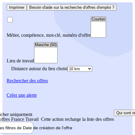
Imprimer
Besoin d'aide sur la recherche d'offres d'emploi ?
Métier, compétence, mot-clé, numéro d'offre
Lieu de travail
Distance autour du lieu choisi
Rechercher
des offres
Créer une alerte
Qui sont n
icher uniquement
 offres France Travail
Cette action recharge la liste des offres
les filtres de
Date de création
de l'offre