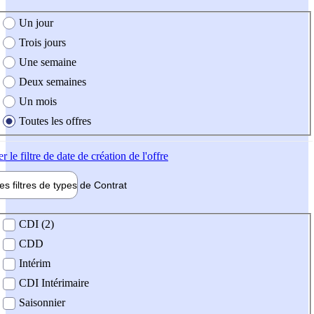
e création de l'offre
Un jour
Trois jours
Une semaine
Deux semaines
Un mois
Toutes les offres
er
le filtre de date de création de l'offre
les filtres de types de
Contrat
de contrat
CDI (2)
CDD
Intérim
CDI Intérimaire
Saisonnier