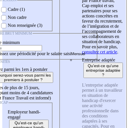
IFICATION
par France travail,
Cap emploi et ses
Cadre (1)
partenaires pour ses
actions concrètes en
Non cadre
faveur du recrutement,
Non renseignée (3)
de l’intégration et de
l’accompagnement de
IRE BRUT MINIMUM
ses collaborateurs en
situation de handicap.
re minimum
Pour en savoir plus,
consultez cet article
.
ssez une périodicité pour le salaire saisi
Entreprise adaptée
NITÉS
Qu'est-ce qu'une
z parmi les 1ers à postuler
entreprise adaptée
?
urquoi serez-vous parmi les
premiers à postuler ?
L'entreprise adaptée
es de plus de 15 jours,
permet à un travailleur
tant moins de 4 candidatures
en situation de
t France Travail est informé)
handicap d'exercer
ICAP
une activité
professionnelle dans
Employeur handi-
des conditions
engagé
adaptées à ses
Qu'est-ce qu'un
capacités. Pour en
employeur handi-