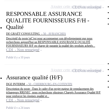
Ajouter cette offre à ma sélection
CDI
Non renseigné
RESPONSABLE ASSURANCE
QUALITE FOURNISSEURS F/H -
Qualité
DE GRAËT CONSULTING -
50 - AVRANCHES
Descriptif du poste:\nC'est pour accompagner son développement que nous
recherchons aujourd'hui un RESPONSABLE ASSURANCE QUALITÉ
FOURNISSEURS H/F en charge de garantir la qualité des produits achetés...
CDI - Non renseigné
Publié il y a 10 jours
Ajouter cette offre à ma sélection
CDI
Non renseigné
Assurance qualité (H/F)
DGE INTERIM -
50 - CHERBOURG-EN-COTENTIN
Description du poste : Dans le cadre d'un projet majeur de remplacement des
échangeurs RRI/SEC, nous recherchons plusieurs Chargés Assurance Qualité H/F
pour renforcer les équipes qualité et...
CDI - Non renseigné
Publié il y a 24 jours