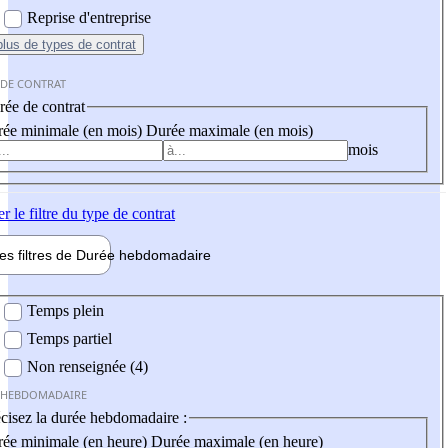
Reprise d'entreprise
plus
de types de contrat
 DE CONTRAT
ée de contrat
ée minimale (en mois)
Durée maximale (en mois)
mois
er
le filtre du type de contrat
les filtres de
Durée hebdo
madaire
 hebdomadaire
Temps plein
Temps partiel
Non renseignée (4)
 HEBDOMADAIRE
cisez la durée hebdomadaire :
ée minimale (en heure)
Durée maximale (en heure)