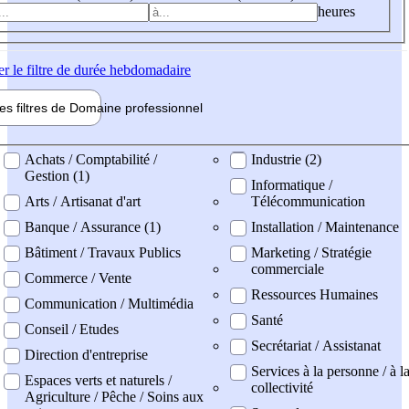
heures
er
le filtre de durée hebdomadaire
les filtres de
Domaine pro
fessionnel
ne professionel
Achats / Comptabilité /
Industrie (2)
Gestion (1)
Informatique /
Arts / Artisanat d'art
Télécommunication
Banque / Assurance (1)
Installation / Maintenance
Bâtiment / Travaux Publics
Marketing / Stratégie
commerciale
Commerce / Vente
Ressources Humaines
Communication / Multimédia
Santé
Conseil / Etudes
Secrétariat / Assistanat
Direction d'entreprise
Services à la personne / à l
Espaces verts et naturels /
collectivité
Agriculture / Pêche / Soins aux