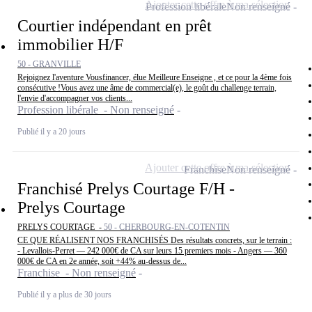
Ajouter cette offre à ma sélection
Profession libérale
Non renseigné
Courtier indépendant en prêt
immobilier H/F
50 - GRANVILLE
Rejoignez l'aventure Vousfinancer, élue Meilleure Enseigne , et ce pour la 4ème fois
consécutive !Vous avez une âme de commercial(e), le goût du challenge terrain,
l'envie d'accompagner vos clients...
Profession libérale - Non renseigné
Publié il y a 20 jours
Ajouter cette offre à ma sélection
Franchise
Non renseigné
Franchisé Prelys Courtage F/H -
Prelys Courtage
PRELYS COURTAGE -
50 - CHERBOURG-EN-COTENTIN
CE QUE RÉALISENT NOS FRANCHISÉS Des résultats concrets, sur le terrain :
- Levallois-Perret — 242 000€ de CA sur leurs 15 premiers mois - Angers — 360
000€ de CA en 2e année, soit +44% au-dessus de...
Franchise - Non renseigné
Publié il y a plus de 30 jours