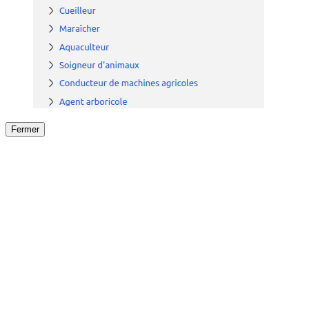
Fermer
Fermer
le détail de l'offre
/
Offre
sur
Offre précéden