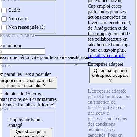
IFICATION
par France travail,
Cap emploi et ses
Cadre
partenaires pour ses
actions concrètes en
Non cadre
faveur du recrutement,
Non renseignée (2)
de l’intégration et de
l’accompagnement de
IRE BRUT MINIMUM
ses collaborateurs en
situation de handicap.
re minimum
Pour en savoir plus,
consultez cet article
.
ssez une périodicité pour le salaire saisi
Entreprise adaptée
NITÉS
Qu'est-ce qu'une
z parmi les 1ers à postuler
entreprise adaptée
?
urquoi serez-vous parmi les
premiers à postuler ?
L'entreprise adaptée
es de plus de 15 jours,
permet à un travailleur
tant moins de 4 candidatures
en situation de
t France Travail est informé)
handicap d'exercer
ICAP
une activité
professionnelle dans
Employeur handi-
des conditions
engagé
adaptées à ses
Qu'est-ce qu'un
capacités. Pour en
employeur handi-