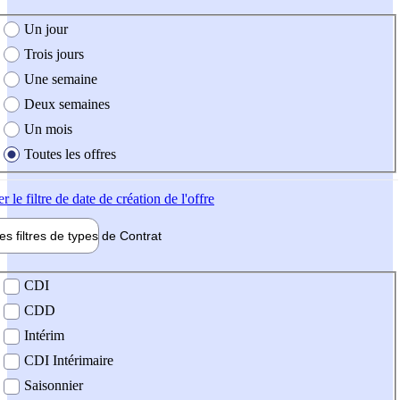
e création de l'offre
Un jour
Trois jours
Une semaine
Deux semaines
Un mois
Toutes les offres
er
le filtre de date de création de l'offre
les filtres de types de
Contrat
de contrat
CDI
CDD
Intérim
CDI Intérimaire
Saisonnier