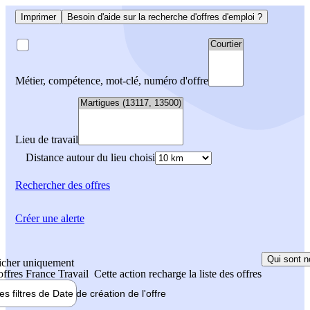
Imprimer
Besoin d'aide sur la recherche d'offres d'emploi ?
Métier, compétence, mot-clé, numéro d'offre
Lieu de travail
Distance autour du lieu choisi
Rechercher
des offres
Créer une alerte
Qui sont n
icher uniquement
 offres France Travail
Cette action recharge la liste des offres
les filtres de
Date de création
de l'offre