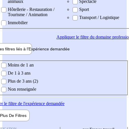
animaux
Spectacle
Hôtellerie - Restauration /
Sport
Tourisme / Animation
Transport / Logistique
Immobilier
Appliquer
le filtre du domaine professi
es filtres liés à l'
Expérience
demandée
ience demandée
Moins de 1 an
De 1 à 3 ans
Plus de 3 ans (2)
Non renseignée
er
le filtre de l'expérience demandée
Plus De
Filtres