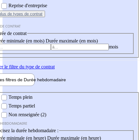
Reprise d'entreprise
plus
de types de contrat
 DE CONTRAT
ée de contrat
ée minimale (en mois)
Durée maximale (en mois)
mois
er
le filtre du type de contrat
les filtres de
Durée hebdo
madaire
 hebdomadaire
Temps plein
Temps partiel
Non renseignée (2)
 HEBDOMADAIRE
cisez la durée hebdomadaire :
ée minimale (en heure)
Durée maximale (en heure)