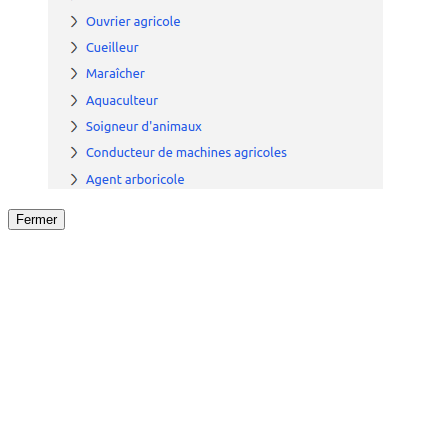
Fermer
Fermer
le détail de l'offre
/
Offre
sur
Offre précéden