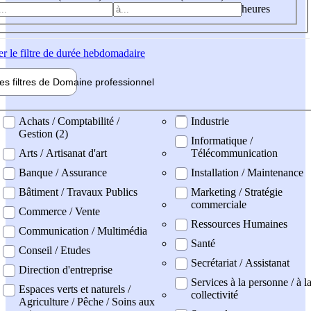
heures
er
le filtre de durée hebdomadaire
les filtres de
Domaine pro
fessionnel
ne professionel
Achats / Comptabilité /
Industrie
Gestion (2)
Informatique /
Arts / Artisanat d'art
Télécommunication
Banque / Assurance
Installation / Maintenance
Bâtiment / Travaux Publics
Marketing / Stratégie
commerciale
Commerce / Vente
Ressources Humaines
Communication / Multimédia
Santé
Conseil / Etudes
Secrétariat / Assistanat
Direction d'entreprise
Services à la personne / à l
Espaces verts et naturels /
collectivité
Agriculture / Pêche / Soins aux