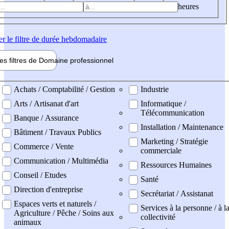
heures
er
le filtre de durée hebdomadaire
les filtres de
Domaine pro
fessionnel
ne professionel
Achats / Comptabilité / Gestion
Industrie
Arts / Artisanat d'art
Informatique /
Télécommunication
Banque / Assurance
Installation / Maintenance
Bâtiment / Travaux Publics
Marketing / Stratégie
Commerce / Vente
commerciale
Communication / Multimédia
Ressources Humaines
Conseil / Etudes
Santé
Direction d'entreprise
Secrétariat / Assistanat
Espaces verts et naturels /
Services à la personne / à l
Agriculture / Pêche / Soins aux
collectivité
animaux