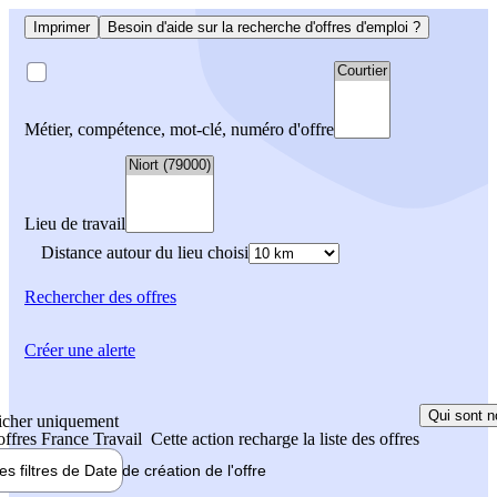
Imprimer
Besoin d'aide sur la recherche d'offres d'emploi ?
Métier, compétence, mot-clé, numéro d'offre
Lieu de travail
Distance autour du lieu choisi
Rechercher
des offres
Créer une alerte
Qui sont n
icher uniquement
 offres France Travail
Cette action recharge la liste des offres
les filtres de
Date de création
de l'offre