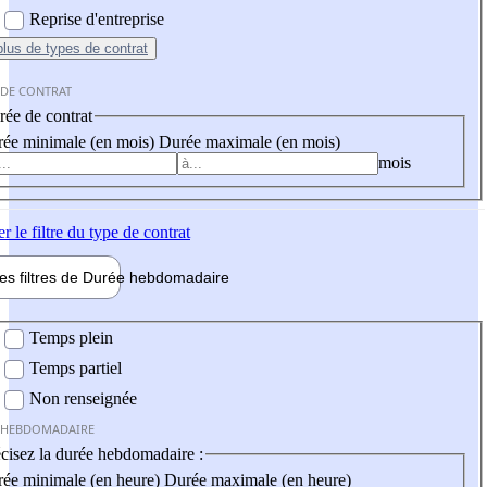
Reprise d'entreprise
plus
de types de contrat
 DE CONTRAT
ée de contrat
ée minimale (en mois)
Durée maximale (en mois)
mois
er
le filtre du type de contrat
les filtres de
Durée hebdo
madaire
 hebdomadaire
Temps plein
Temps partiel
Non renseignée
 HEBDOMADAIRE
cisez la durée hebdomadaire :
ée minimale (en heure)
Durée maximale (en heure)