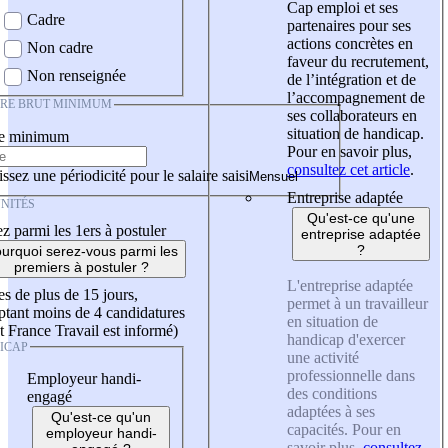
Cap emploi et ses
Cadre
partenaires pour ses
actions concrètes en
Non cadre
faveur du recrutement,
Non renseignée
de l’intégration et de
l’accompagnement de
IRE BRUT MINIMUM
ses collaborateurs en
situation de handicap.
re minimum
Pour en savoir plus,
consultez cet article
.
ssez une périodicité pour le salaire saisi
Entreprise adaptée
NITÉS
Qu'est-ce qu'une
z parmi les 1ers à postuler
entreprise adaptée
?
urquoi serez-vous parmi les
premiers à postuler ?
L'entreprise adaptée
es de plus de 15 jours,
permet à un travailleur
tant moins de 4 candidatures
en situation de
t France Travail est informé)
handicap d'exercer
ICAP
une activité
professionnelle dans
Employeur handi-
des conditions
engagé
adaptées à ses
Qu'est-ce qu'un
capacités. Pour en
employeur handi-
savoir plus,
consultez