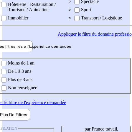
Spectacle
Hôtellerie - Restauration /
Tourisme / Animation
Sport
Immobilier
Transport / Logistique
Appliquer
le filtre du domaine professi
es filtres liés à l'
Expérience
demandée
ience demandée
Moins de 1 an
De 1 à 3 ans
Plus de 3 ans
Non renseignée
er
le filtre de l'expérience demandée
Plus De
Filtres
IFICATION
par France travail,