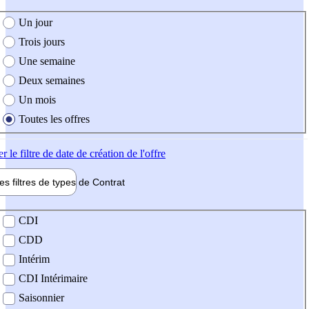
e création de l'offre
Un jour
Trois jours
Une semaine
Deux semaines
Un mois
Toutes les offres
er
le filtre de date de création de l'offre
les filtres de types de
Contrat
de contrat
CDI
CDD
Intérim
CDI Intérimaire
Saisonnier