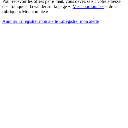
Pour recevoir les offres par e-mail, vous devez saisir votre adresse
électronique et la valider sur la page «
Mes coordonnées
» de la
rubrique « Mon compte »
Annuler
Enregistrer mon alerte
Enregistrer
mon alerte