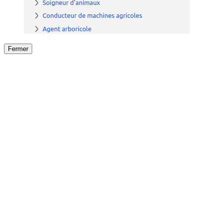
Fermer
Fermer
le détail de l'offre
/
Offre
sur
Offre précéden