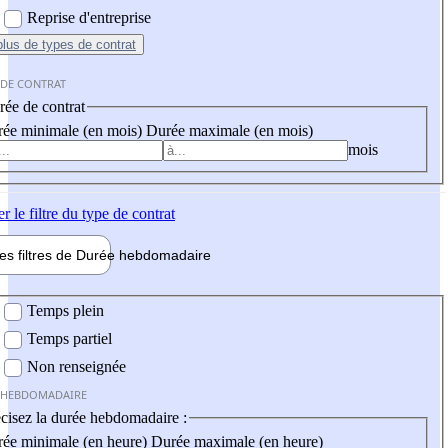
Reprise d'entreprise
plus
de types de contrat
 DE CONTRAT
ée de contrat
ée minimale (en mois)
Durée maximale (en mois)
mois
er
le filtre du type de contrat
les filtres de
Durée hebdo
madaire
 hebdomadaire
Temps plein
Temps partiel
Non renseignée
 HEBDOMADAIRE
cisez la durée hebdomadaire :
ée minimale (en heure)
Durée maximale (en heure)