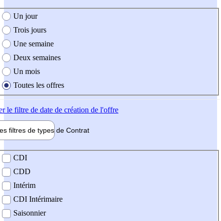
e création de l'offre
Un jour
Trois jours
Une semaine
Deux semaines
Un mois
Toutes les offres
er
le filtre de date de création de l'offre
les filtres de types de
Contrat
de contrat
CDI
CDD
Intérim
CDI Intérimaire
Saisonnier