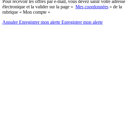
Pour recevoir les offres par e-mail, vous devez saisir votre adresse
électronique et la valider sur la page «
Mes coordonnées
» de la
rubrique « Mon compte »
Annuler
Enregistrer mon alerte
Enregistrer
mon alerte