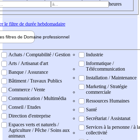
heures
er
le filtre de durée hebdomadaire
les filtres de
Domaine pro
fessionnel
ne professionel
Achats / Comptabilité / Gestion
Industrie
Arts / Artisanat d'art
Informatique /
Télécommunication
Banque / Assurance
Installation / Maintenance
Bâtiment / Travaux Publics
Marketing / Stratégie
Commerce / Vente
commerciale
Communication / Multimédia
Ressources Humaines
Conseil / Etudes
Santé
Direction d'entreprise
Secrétariat / Assistanat
Espaces verts et naturels /
Services à la personne / à l
Agriculture / Pêche / Soins aux
collectivité
animaux