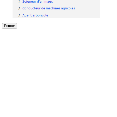
Fermer
Fermer
le détail de l'offre
/
Offre
sur
Offre précéden