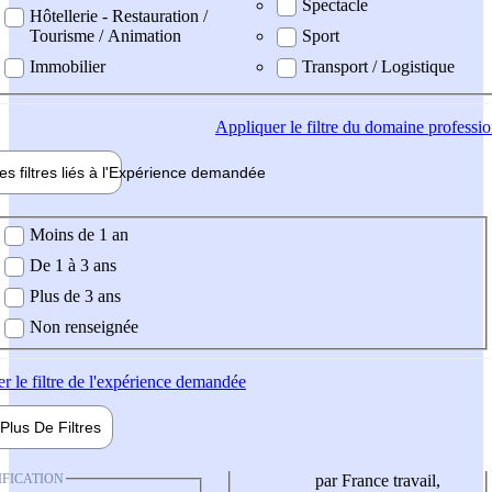
Spectacle
Hôtellerie - Restauration /
Tourisme / Animation
Sport
Immobilier
Transport / Logistique
Appliquer
le filtre du domaine professi
es filtres liés à l'
Expérience
demandée
ience demandée
Moins de 1 an
De 1 à 3 ans
Plus de 3 ans
Non renseignée
er
le filtre de l'expérience demandée
Plus De
Filtres
IFICATION
par France travail,