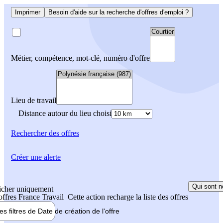
Imprimer
Besoin d'aide sur la recherche d'offres d'emploi ?
Métier, compétence, mot-clé, numéro d'offre
Lieu de travail
Distance autour du lieu choisi
Rechercher
des offres
Créer une alerte
Qui sont n
icher uniquement
 offres France Travail
Cette action recharge la liste des offres
les filtres de
Date de création
de l'offre