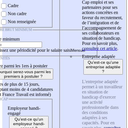
Cap emploi et ses
Cadre
partenaires pour ses
actions concrètes en
Non cadre
faveur du recrutement,
Non renseignée
de l’intégration et de
l’accompagnement de
IRE BRUT MINIMUM
ses collaborateurs en
situation de handicap.
re minimum
Pour en savoir plus,
consultez cet article
.
ssez une périodicité pour le salaire saisi
Entreprise adaptée
NITÉS
Qu'est-ce qu'une
z parmi les 1ers à postuler
entreprise adaptée
?
urquoi serez-vous parmi les
premiers à postuler ?
L'entreprise adaptée
es de plus de 15 jours,
permet à un travailleur
tant moins de 4 candidatures
en situation de
t France Travail est informé)
handicap d'exercer
ICAP
une activité
professionnelle dans
Employeur handi-
des conditions
engagé
adaptées à ses
Qu'est-ce qu'un
capacités. Pour en
employeur handi-
savoir plus,
consultez