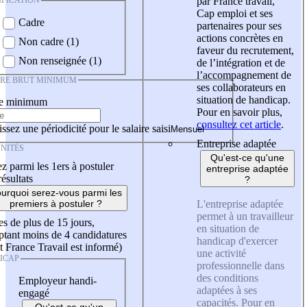
IFICATION
par France travail,
Cap emploi et ses
Cadre
partenaires pour ses
actions concrètes en
Non cadre (1)
faveur du recrutement,
Non renseignée (1)
de l’intégration et de
l’accompagnement de
IRE BRUT MINIMUM
ses collaborateurs en
situation de handicap.
re minimum
Pour en savoir plus,
consultez cet article
.
ssez une périodicité pour le salaire saisi
Entreprise adaptée
NITÉS
Qu'est-ce qu'une
z parmi les 1ers à postuler
entreprise adaptée
résultats
?
urquoi serez-vous parmi les
L'entreprise adaptée
premiers à postuler ?
permet à un travailleur
es de plus de 15 jours,
en situation de
tant moins de 4 candidatures
handicap d'exercer
t France Travail est informé)
une activité
ICAP
professionnelle dans
des conditions
Employeur handi-
adaptées à ses
engagé
capacités. Pour en
Qu'est-ce qu'un