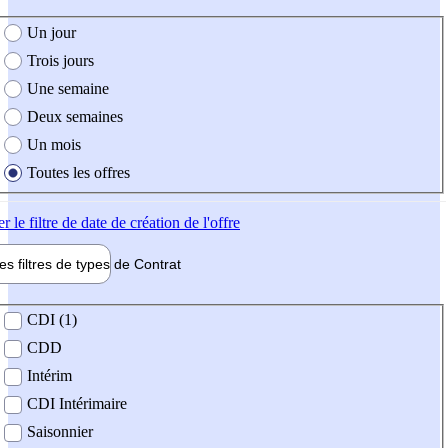
e création de l'offre
Un jour
Trois jours
Une semaine
Deux semaines
Un mois
Toutes les offres
er
le filtre de date de création de l'offre
les filtres de types de
Contrat
de contrat
CDI (1)
CDD
Intérim
CDI Intérimaire
Saisonnier