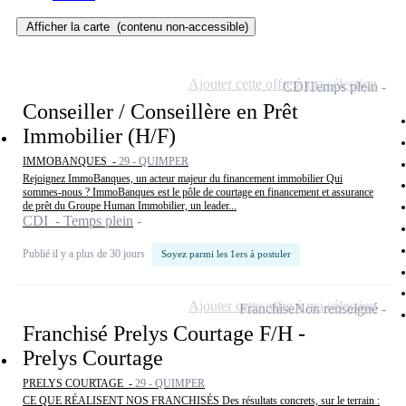
Afficher la carte
(contenu non-accessible)
Ajouter cette offre à ma sélection
CDI
Temps plein
Conseiller / Conseillère en Prêt
Immobilier (H/F)
IMMOBANQUES -
29 - QUIMPER
Rejoignez ImmoBanques, un acteur majeur du financement immobilier Qui
sommes-nous ? ImmoBanques est le pôle de courtage en financement et assurance
de prêt du Groupe Human Immobilier, un leader...
CDI - Temps plein
Publié il y a plus de 30 jours
Soyez parmi les 1ers à postuler
Ajouter cette offre à ma sélection
Franchise
Non renseigné
Franchisé Prelys Courtage F/H -
Prelys Courtage
PRELYS COURTAGE -
29 - QUIMPER
CE QUE RÉALISENT NOS FRANCHISÉS Des résultats concrets, sur le terrain :