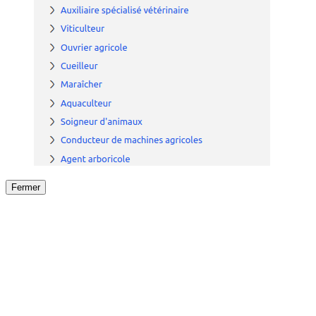
Fermer
Fermer
le détail de l'offre
/
Offre
sur
Offre précéden