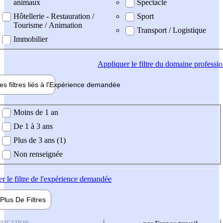
animaux
Spectacle
Hôtellerie - Restauration /
Sport
Tourisme / Animation
Transport / Logistique
Immobilier
Appliquer
le filtre du domaine professi
es filtres liés à l'
Expérience
demandée
ience demandée
Moins de 1 an
De 1 à 3 ans
Plus de 3 ans (1)
Non renseignée
er
le filtre de l'expérience demandée
Plus De
Filtres