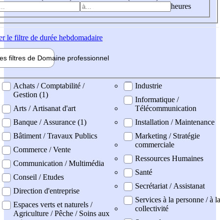
heures
er
le filtre de durée hebdomadaire
les filtres de
Domaine pro
fessionnel
ne professionel
Achats / Comptabilité /
Industrie
Gestion (1)
Informatique /
Arts / Artisanat d'art
Télécommunication
Banque / Assurance (1)
Installation / Maintenance
Bâtiment / Travaux Publics
Marketing / Stratégie
commerciale
Commerce / Vente
Ressources Humaines
Communication / Multimédia
Santé
Conseil / Etudes
Secrétariat / Assistanat
Direction d'entreprise
Services à la personne / à l
Espaces verts et naturels /
collectivité
Agriculture / Pêche / Soins aux