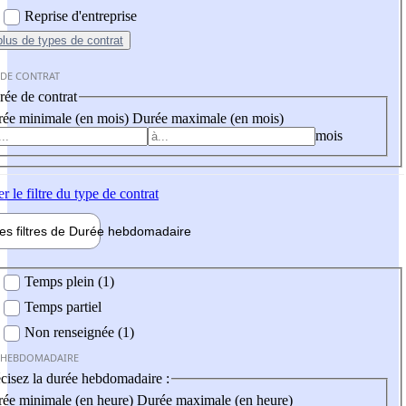
Reprise d'entreprise
plus
de types de contrat
 DE CONTRAT
ée de contrat
ée minimale (en mois)
Durée maximale (en mois)
mois
er
le filtre du type de contrat
les filtres de
Durée hebdo
madaire
 hebdomadaire
Temps plein (1)
Temps partiel
Non renseignée (1)
 HEBDOMADAIRE
cisez la durée hebdomadaire :
ée minimale (en heure)
Durée maximale (en heure)