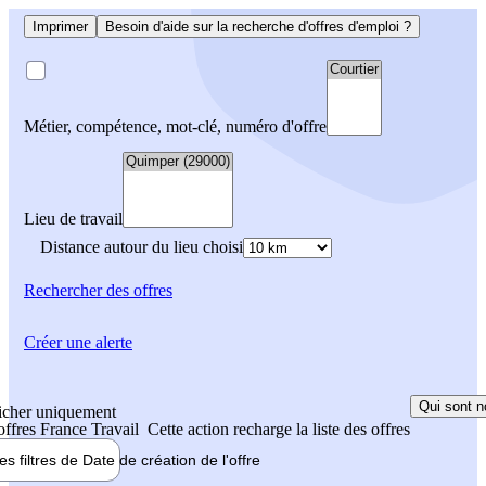
Imprimer
Besoin d'aide sur la recherche d'offres d'emploi ?
Métier, compétence, mot-clé, numéro d'offre
Lieu de travail
Distance autour du lieu choisi
Rechercher
des offres
Créer une alerte
Qui sont n
icher uniquement
 offres France Travail
Cette action recharge la liste des offres
les filtres de
Date de création
de l'offre