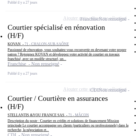
Publié il y a 27 jours
Ajouter cette offre à ma sélection
Franchise
Non renseigné
Courtier spécialisé en rénovation
(H/F)
KOVAN -
71 - CHALON-SUR-SAÔNE
Passionné de rénovation, vous souhaitez vous reconvertir en devenant votre propre
patron ? Rejoignez KOVAN et développez votre activité de courtier en travaux
franchisé, avec un modèle structuré, un...
Franchise - Non renseigné
Publié il y a 27 jours
Ajouter cette offre à ma sélection
CDI
Non renseigné
Courtier / Courtière en assurances
(H/F)
STELLANTIS &YOU FRANCE SAS -
71 - MÂCON
Description du poste : Courtier en crédits et solutions de financement Mission
principale Le courtier accompagne ses clients (particuliers ou professionnels) dans la
recherche, la négociation et...
CDI - Non renseigné