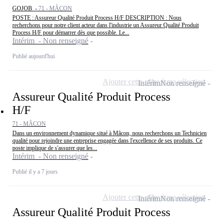
GOJOB -
71 - MÂCON
POSTE : Assureur Qualité Produit Process H/F DESCRIPTION : Nous
recherchons pour notre client acteur dans l'industrie un Assureur Qualité Produit
Process H/F pour démarrer dès que possible. Le...
Intérim - Non renseigné
Publié aujourd'hui
Ajouter cette offre à ma sélection
Intérim
Non renseigné
Assureur Qualité Produit Process
H/F
71 - MÂCON
Dans un environnement dynamique situé à Mâcon, nous recherchons un Technicien
qualité pour rejoindre une entreprise engagée dans l'excellence de ses produits. Ce
poste implique de s'assurer que les...
Intérim - Non renseigné
Publié il y a 7 jours
Ajouter cette offre à ma sélection
Intérim
Non renseigné
Assureur Qualité Produit Process