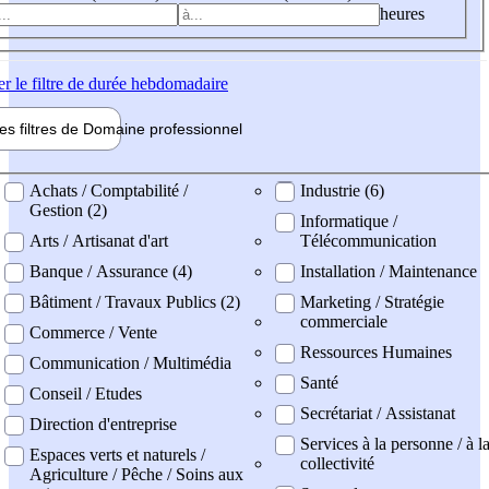
heures
er
le filtre de durée hebdomadaire
les filtres de
Domaine pro
fessionnel
ne professionel
Achats / Comptabilité /
Industrie (6)
Gestion (2)
Informatique /
Arts / Artisanat d'art
Télécommunication
Banque / Assurance (4)
Installation / Maintenance
Bâtiment / Travaux Publics (2)
Marketing / Stratégie
commerciale
Commerce / Vente
Ressources Humaines
Communication / Multimédia
Santé
Conseil / Etudes
Secrétariat / Assistanat
Direction d'entreprise
Services à la personne / à l
Espaces verts et naturels /
collectivité
Agriculture / Pêche / Soins aux