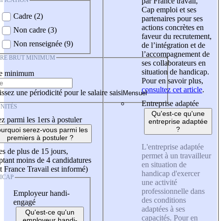
IFICATION
par France travail,
Cap emploi et ses
Cadre (2)
partenaires pour ses
actions concrètes en
Non cadre (3)
faveur du recrutement,
Non renseignée (9)
de l’intégration et de
l’accompagnement de
IRE BRUT MINIMUM
ses collaborateurs en
situation de handicap.
re minimum
Pour en savoir plus,
consultez cet article
.
ssez une périodicité pour le salaire saisi
Entreprise adaptée
NITÉS
Qu'est-ce qu'une
z parmi les 1ers à postuler
entreprise adaptée
?
urquoi serez-vous parmi les
premiers à postuler ?
L'entreprise adaptée
es de plus de 15 jours,
permet à un travailleur
tant moins de 4 candidatures
en situation de
t France Travail est informé)
handicap d'exercer
ICAP
une activité
professionnelle dans
Employeur handi-
des conditions
engagé
adaptées à ses
Qu'est-ce qu'un
capacités. Pour en
employeur handi-