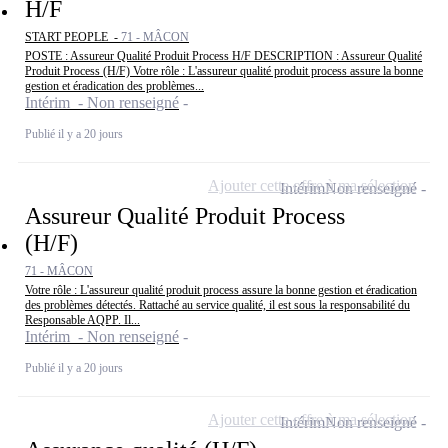
H/F
START PEOPLE -
71 - MÂCON
POSTE : Assureur Qualité Produit Process H/F DESCRIPTION : Assureur Qualité
Produit Process (H/F) Votre rôle : L'assureur qualité produit process assure la bonne
gestion et éradication des problèmes...
Intérim - Non renseigné
Publié il y a 20 jours
Ajouter cette offre à ma sélection
Intérim
Non renseigné
Assureur Qualité Produit Process
(H/F)
71 - MÂCON
Votre rôle : L'assureur qualité produit process assure la bonne gestion et éradication
des problèmes détectés. Rattaché au service qualité, il est sous la responsabilité du
Responsable AQPP. Il...
Intérim - Non renseigné
Publié il y a 20 jours
Ajouter cette offre à ma sélection
Intérim
Non renseigné