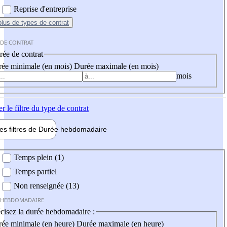
Reprise d'entreprise
plus
de types de contrat
 DE CONTRAT
ée de contrat
ée minimale (en mois)
Durée maximale (en mois)
mois
er
le filtre du type de contrat
les filtres de
Durée hebdo
madaire
 hebdomadaire
Temps plein (1)
Temps partiel
Non renseignée (13)
 HEBDOMADAIRE
cisez la durée hebdomadaire :
ée minimale (en heure)
Durée maximale (en heure)