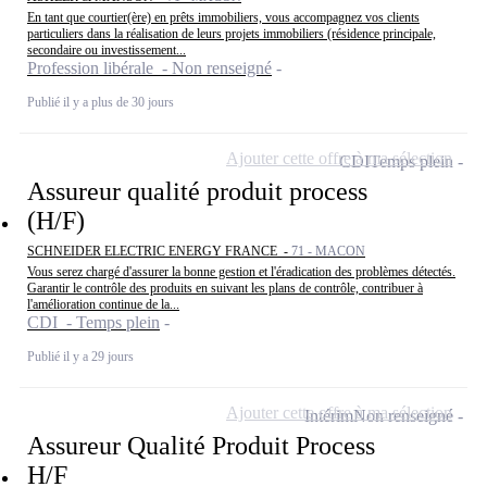
En tant que courtier(ère) en prêts immobiliers, vous accompagnez vos clients
particuliers dans la réalisation de leurs projets immobiliers (résidence principale,
secondaire ou investissement...
Profession libérale - Non renseigné
Publié il y a plus de 30 jours
Ajouter cette offre à ma sélection
CDI
Temps plein
Assureur qualité produit process
(H/F)
SCHNEIDER ELECTRIC ENERGY FRANCE -
71 - MACON
Vous serez chargé d'assurer la bonne gestion et l'éradication des problèmes détectés.
Garantir le contrôle des produits en suivant les plans de contrôle, contribuer à
l'amélioration continue de la...
CDI - Temps plein
Publié il y a 29 jours
Ajouter cette offre à ma sélection
Intérim
Non renseigné
Assureur Qualité Produit Process
H/F