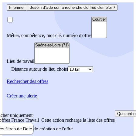
Imprimer
Besoin d'aide sur la recherche d'offres d'emploi ?
Métier, compétence, mot-clé, numéro d'offre
Lieu de travail
Distance autour du lieu choisi
Rechercher
des offres
Créer une alerte
Qui sont n
icher uniquement
 offres France Travail
Cette action recharge la liste des offres
les filtres de
Date de création
de l'offre