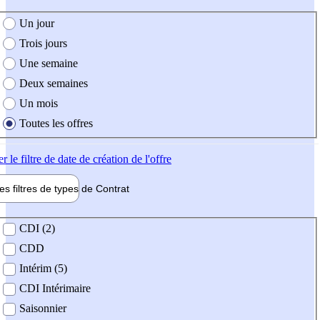
e création de l'offre
Un jour
Trois jours
Une semaine
Deux semaines
Un mois
Toutes les offres
er
le filtre de date de création de l'offre
les filtres de types de
Contrat
de contrat
CDI (2)
CDD
Intérim (5)
CDI Intérimaire
Saisonnier