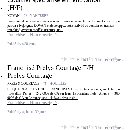
(H/F)
KOVAN -
92 - NANTERRE
Passionné de rénovation, vous souhaitez vous reconvertir en devenant votre propre
patron ? Rejoignez KOVAN et développez votre activité de courtier en travaux
franchisé, avec un modèle structuré, un...
Franchise - Non renseigné
Publié il y a 30 jours
Ajouter cette offre à ma sélection
Franchise
Non renseigné
Franchisé Prelys Courtage F/H -
Prelys Courtage
PRELYS COURTAGE -
78 - HOUILLES
CE QUE RÉALISENT NOS FRANCHISÉS Des résultats concrets, sur le terrain :
- Levallois-Perret — 242 000€ de CA sur leurs 15 premiers mois - Angers — 360
000€ de CA en 2e année, soit +44% au-dessus de...
Franchise - Non renseigné
Publié il y a plus de 30 jours
Ajouter cette offre à ma sélection
Franchise
Non renseigné