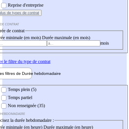
Reprise d'entreprise
plus
de types de contrat
 DE CONTRAT
ée de contrat
ée minimale (en mois)
Durée maximale (en mois)
mois
er
le filtre du type de contrat
les filtres de
Durée hebdo
madaire
 hebdomadaire
Temps plein (5)
Temps partiel
Non renseignée (35)
 HEBDOMADAIRE
cisez la durée hebdomadaire :
ée minimale (en heure)
Durée maximale (en heure)