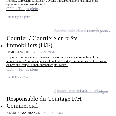
français, concepteur et fabricant d'avions militaires, d'avions d'affaires et de
systèmes spatiaux. Architecte du...
CDI - Temps plein
Publié il y a 6 jours
Ajouter cette offre à ma sélection
CDI
Temps plein
Courtier / Courtière en prêts
immobiliers (H/F)
IMMOBANQUES -
95 - PONTOISE
Rejoignez ImmoBanques, un acteur majeur du financement immobilier Qui
sommes-nous ? ImmoBanques est le pôle de courtage en financement et assurance
de prêt du Groupe Human Immobilier, un leader...
CDI - Temps plein
Publié il y a 27 jours
Ajouter cette offre à ma sélection
CDI
Non renseigné
Responsable du Courtage F/H -
Commercial
KLARITY ASSURANCE -
92 - PUTEAUX