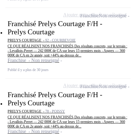
Ajouter cette offre à ma sélection
Franchise
Non renseigné
Franchisé Prelys Courtage F/H -
Prelys Courtage
PRELYS COURTAGE -
92 - COURBEVOIE
CE QUE RÉALISENT NOS FRANCHISÉS Des résultats concrets, sur le terrain :
- Levallois-Perret — 242 000€ de CA sur leurs 15 premiers mois - Angers — 360
000€ de CA en 2e année, soit +44% au-dessus de...
Franchise - Non renseigné
Publié il y a plus de 30 jours
Ajouter cette offre à ma sélection
Franchise
Non renseigné
Franchisé Prelys Courtage F/H -
Prelys Courtage
PRELYS COURTAGE -
78 - POISSY
CE QUE RÉALISENT NOS FRANCHISÉS Des résultats concrets, sur le terrain :
- Levallois-Perret — 242 000€ de CA sur leurs 15 premiers mois - Angers — 360
000€ de CA en 2e année, soit +44% au-dessus de...
Franchise - Non renseigné