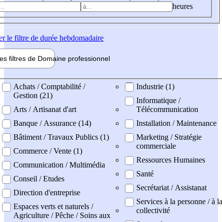
heures
er
le filtre de durée hebdomadaire
les filtres de
Domaine pro
fessionnel
ne professionel
Achats / Comptabilité /
Industrie (1)
Gestion (21)
Informatique /
Arts / Artisanat d'art
Télécommunication
Banque / Assurance (14)
Installation / Maintenance
Bâtiment / Travaux Publics (1)
Marketing / Stratégie
commerciale
Commerce / Vente (1)
Ressources Humaines
Communication / Multimédia
Santé
Conseil / Etudes
Secrétariat / Assistanat
Direction d'entreprise
Services à la personne / à l
Espaces verts et naturels /
collectivité
Agriculture / Pêche / Soins aux