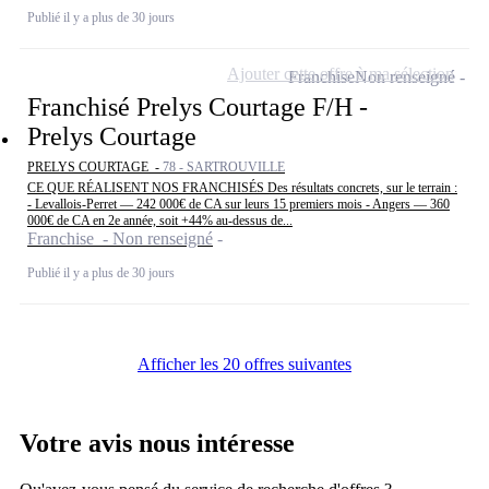
Publié il y a plus de 30 jours
Ajouter cette offre à ma sélection
Franchise
Non renseigné
Franchisé Prelys Courtage F/H -
Prelys Courtage
PRELYS COURTAGE -
78 - SARTROUVILLE
CE QUE RÉALISENT NOS FRANCHISÉS Des résultats concrets, sur le terrain :
- Levallois-Perret — 242 000€ de CA sur leurs 15 premiers mois - Angers — 360
000€ de CA en 2e année, soit +44% au-dessus de...
Franchise - Non renseigné
Publié il y a plus de 30 jours
Afficher les 20 offres suivantes
Votre avis nous intéresse