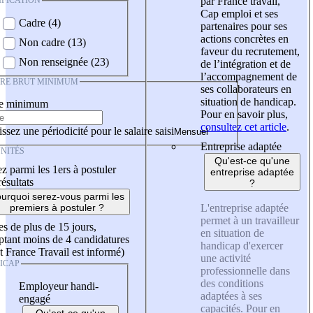
IFICATION
par France travail,
Cap emploi et ses
Cadre (4)
partenaires pour ses
actions concrètes en
Non cadre (13)
faveur du recrutement,
Non renseignée (23)
de l’intégration et de
l’accompagnement de
IRE BRUT MINIMUM
ses collaborateurs en
situation de handicap.
re minimum
Pour en savoir plus,
consultez cet article
.
ssez une périodicité pour le salaire saisi
Entreprise adaptée
NITÉS
Qu'est-ce qu'une
z parmi les 1ers à postuler
entreprise adaptée
résultats
?
urquoi serez-vous parmi les
L'entreprise adaptée
premiers à postuler ?
permet à un travailleur
es de plus de 15 jours,
en situation de
tant moins de 4 candidatures
handicap d'exercer
t France Travail est informé)
une activité
ICAP
professionnelle dans
des conditions
Employeur handi-
adaptées à ses
engagé
capacités. Pour en
Qu'est-ce qu'un