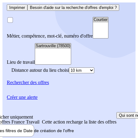
Imprimer
Besoin d'aide sur la recherche d'offres d'emploi ?
Métier, compétence, mot-clé, numéro d'offre
Lieu de travail
Distance autour du lieu choisi
Rechercher
des offres
Créer une alerte
Qui sont n
icher uniquement
 offres France Travail
Cette action recharge la liste des offres
les filtres de
Date de création
de l'offre