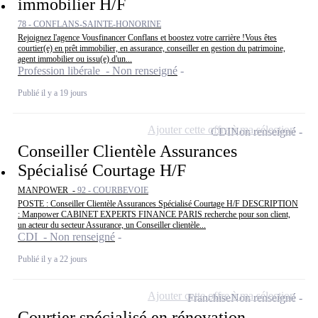
immobilier H/F
78 - CONFLANS-SAINTE-HONORINE
Rejoignez l'agence Vousfinancer Conflans et boostez votre carrière !Vous êtes
courtier(e) en prêt immobilier, en assurance, conseiller en gestion du patrimoine,
agent immobilier ou issu(e) d'un...
Profession libérale - Non renseigné
Publié il y a 19 jours
Ajouter cette offre à ma sélection
CDI
Non renseigné
Conseiller Clientèle Assurances
Spécialisé Courtage H/F
MANPOWER -
92 - COURBEVOIE
POSTE : Conseiller Clientèle Assurances Spécialisé Courtage H/F DESCRIPTION
: Manpower CABINET EXPERTS FINANCE PARIS recherche pour son client,
un acteur du secteur Assurance, un Conseiller clientèle...
CDI - Non renseigné
Publié il y a 22 jours
Ajouter cette offre à ma sélection
Franchise
Non renseigné
Courtier spécialisé en rénovation