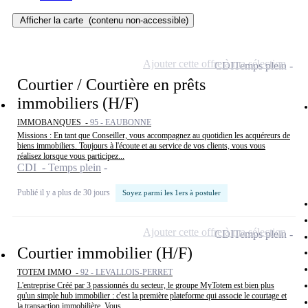
Afficher la carte
(contenu non-accessible)
Ajouter cette offre à ma sélection
CDI
Temps plein
Courtier / Courtière en prêts
immobiliers (H/F)
IMMOBANQUES -
95 - EAUBONNE
Missions : En tant que Conseiller, vous accompagnez au quotidien les acquéreurs de
biens immobiliers. Toujours à l'écoute et au service de vos clients, vous vous
réalisez lorsque vous participez...
CDI - Temps plein
Publié il y a plus de 30 jours
Soyez parmi les 1ers à postuler
Ajouter cette offre à ma sélection
CDI
Temps plein
Courtier immobilier (H/F)
TOTEM IMMO -
92 - LEVALLOIS-PERRET
L'entreprise Créé par 3 passionnés du secteur, le groupe MyTotem est bien plus
qu'un simple hub immobilier : c'est la première plateforme qui associe le courtage et
la transaction immobilière. Vous...