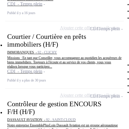
CDI - Temps plein
Publié il y a 16 jours
Ajouter cette offre à ma sélection
CDI
Temps plein
Courtier / Courtière en prêts
immobiliers (H/F)
IMMOBANQUES -
92 - CLICHY
Missions : En tant que Conseiller, vous accompagnez au quotidien les acquéreurs de
biens immobiliers. Toujours à l'écoute et au service de vos clients, vous vous
réalisez lorsque vous participez...
CDI - Temps plein
Publié il y a plus de 30 jours
Ajouter cette offre à ma sélection
CDI
Temps plein
Contrôleur de gestion ENCOURS
F/H (H/F)
DASSAULT AVIATION -
92 - SAINT-CLOUD
Notre entreprise EnsemblePlusLoin Dassault Aviation est un groupe aéronautique