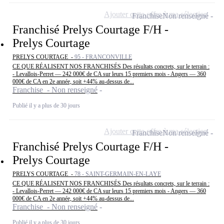
Ajouter cette offre à ma sélection
Franchise
Non renseigné
Franchisé Prelys Courtage F/H -
Prelys Courtage
PRELYS COURTAGE -
95 - FRANCONVILLE
CE QUE RÉALISENT NOS FRANCHISÉS Des résultats concrets, sur le terrain :
- Levallois-Perret — 242 000€ de CA sur leurs 15 premiers mois - Angers — 360
000€ de CA en 2e année, soit +44% au-dessus de...
Franchise - Non renseigné
Publié il y a plus de 30 jours
Ajouter cette offre à ma sélection
Franchise
Non renseigné
Franchisé Prelys Courtage F/H -
Prelys Courtage
PRELYS COURTAGE -
78 - SAINT-GERMAIN-EN-LAYE
CE QUE RÉALISENT NOS FRANCHISÉS Des résultats concrets, sur le terrain :
- Levallois-Perret — 242 000€ de CA sur leurs 15 premiers mois - Angers — 360
000€ de CA en 2e année, soit +44% au-dessus de...
Franchise - Non renseigné
Publié il y a plus de 30 jours