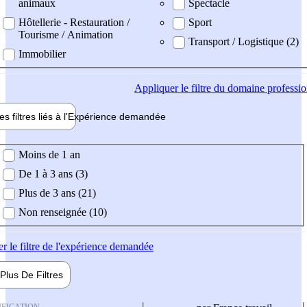
animaux
Spectacle
Hôtellerie - Restauration /
Sport
Tourisme / Animation
Transport / Logistique (2)
Immobilier
Appliquer
le filtre du domaine professi
es filtres liés à l'
Expérience
demandée
ience demandée
Moins de 1 an
De 1 à 3 ans (3)
Plus de 3 ans (21)
Non renseignée (10)
er
le filtre de l'expérience demandée
Plus De
Filtres