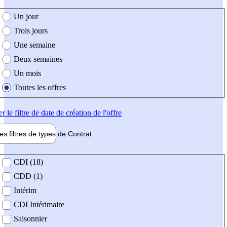
e création de l'offre
Un jour
Trois jours
Une semaine
Deux semaines
Un mois
Toutes les offres
er
le filtre de date de création de l'offre
les filtres de types de
Contrat
de contrat
CDI (18)
CDD (1)
Intérim
CDI Intérimaire
Saisonnier