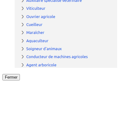
Fermer
Fermer
le détail de l'offre
/
Offre
sur
Offre précéden