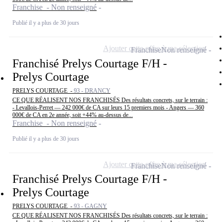
Franchise - Non renseigné
Publié il y a plus de 30 jours
Ajouter cette offre à ma sélection
Franchise
Non renseigné
Franchisé Prelys Courtage F/H -
Prelys Courtage
PRELYS COURTAGE -
93 - DRANCY
CE QUE RÉALISENT NOS FRANCHISÉS Des résultats concrets, sur le terrain :
- Levallois-Perret — 242 000€ de CA sur leurs 15 premiers mois - Angers — 360
000€ de CA en 2e année, soit +44% au-dessus de...
Franchise - Non renseigné
Publié il y a plus de 30 jours
Ajouter cette offre à ma sélection
Franchise
Non renseigné
Franchisé Prelys Courtage F/H -
Prelys Courtage
PRELYS COURTAGE -
93 - GAGNY
CE QUE RÉALISENT NOS FRANCHISÉS Des résultats concrets, sur le terrain :