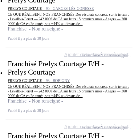
PRELYS COURTAGE -
95 - GARGES-LÈS-GONESSE
CE QUE RÉALISENT NOS FRANCHISÉS Des résultats concrets, sur le terrain :
- Levallois-Perret — 242 000€ de CA sur leurs 15 premiers mois - Angers — 360
000€ de CA en 2e année, soit +44% au-dessus de...
Franchise - Non renseigné
Publié il y a plus de 30 jours
Ajouter cette offre à ma sélection
Franchise
Non renseigné
Franchisé Prelys Courtage F/H -
Prelys Courtage
PRELYS COURTAGE -
93 - BOBIGNY
CE QUE RÉALISENT NOS FRANCHISÉS Des résultats concrets, sur le terrain :
- Levallois-Perret — 242 000€ de CA sur leurs 15 premiers mois - Angers — 360
000€ de CA en 2e année, soit +44% au-dessus de...
Franchise - Non renseigné
Publié il y a plus de 30 jours
Ajouter cette offre à ma sélection
Franchise
Non renseigné
Franchisé Prelys Courtage F/H -