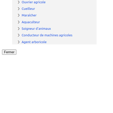
Fermer
Fermer
le détail de l'offre
/
Offre
sur
Offre précéden