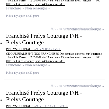
- Levallois-Perret — 242 000€ de CA sur leurs 15 premiers mois - Angers — 360
000€ de CA en 2e année, soit +44% au-dessus de...
Franchise - Non renseigné
Publié il y a plus de 30 jours
Ajouter cette offre à ma sélection
Franchise
Non renseigné
Franchisé Prelys Courtage F/H -
Prelys Courtage
PRELYS COURTAGE -
93 - NOISY-LE-SEC
CE QUE RÉALISENT NOS FRANCHISÉS Des résultats concrets, sur le terrain :
- Levallois-Perret — 242 000€ de CA sur leurs 15 premiers mois - Angers — 360
000€ de CA en 2e année, soit +44% au-dessus de...
Franchise - Non renseigné
Publié il y a plus de 30 jours
Ajouter cette offre à ma sélection
Franchise
Non renseigné
Franchisé Prelys Courtage F/H -
Prelys Courtage
PRELYS COURTAGE -
93 - ROSNY-SOUS-BOIS