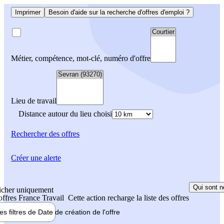
Imprimer
Besoin d'aide sur la recherche d'offres d'emploi ?
Métier, compétence, mot-clé, numéro d'offre
Lieu de travail
Distance autour du lieu choisi
Rechercher
des offres
Créer une alerte
Qui sont n
icher uniquement
 offres France Travail
Cette action recharge la liste des offres
les filtres de
Date de création
de l'offre