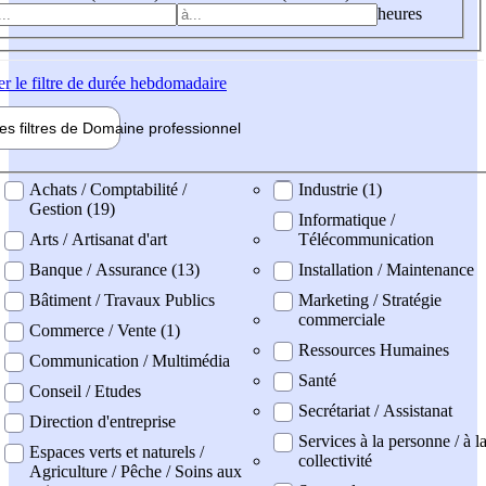
heures
er
le filtre de durée hebdomadaire
les filtres de
Domaine pro
fessionnel
ne professionel
Achats / Comptabilité /
Industrie (1)
Gestion (19)
Informatique /
Arts / Artisanat d'art
Télécommunication
Banque / Assurance (13)
Installation / Maintenance
Bâtiment / Travaux Publics
Marketing / Stratégie
commerciale
Commerce / Vente (1)
Ressources Humaines
Communication / Multimédia
Santé
Conseil / Etudes
Secrétariat / Assistanat
Direction d'entreprise
Services à la personne / à l
Espaces verts et naturels /
collectivité
Agriculture / Pêche / Soins aux