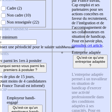
IFICATION
par France travail,
Cap emploi et ses
Cadre (2)
partenaires pour ses
actions concrètes en
Non cadre (10)
faveur du recrutement,
Non renseignée (22)
de l’intégration et de
l’accompagnement de
IRE BRUT MINIMUM
ses collaborateurs en
situation de handicap.
re minimum
Pour en savoir plus,
consultez cet article
.
ssez une périodicité pour le salaire saisi
Entreprise adaptée
NITÉS
Qu'est-ce qu'une
z parmi les 1ers à postuler
entreprise adaptée
?
urquoi serez-vous parmi les
premiers à postuler ?
L'entreprise adaptée
es de plus de 15 jours,
permet à un travailleur
tant moins de 4 candidatures
en situation de
t France Travail est informé)
handicap d'exercer
ICAP
une activité
professionnelle dans
Employeur handi-
des conditions
engagé
adaptées à ses
Qu'est-ce qu'un
capacités. Pour en
employeur handi-