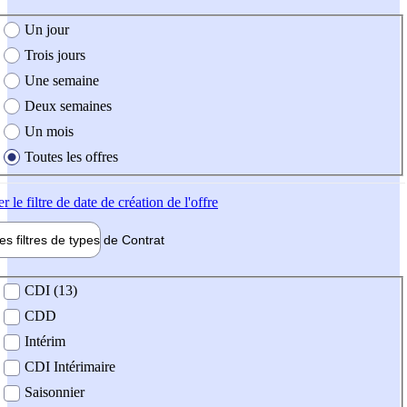
e création de l'offre
Un jour
Trois jours
Une semaine
Deux semaines
Un mois
Toutes les offres
er
le filtre de date de création de l'offre
les filtres de types de
Contrat
de contrat
CDI (13)
CDD
Intérim
CDI Intérimaire
Saisonnier