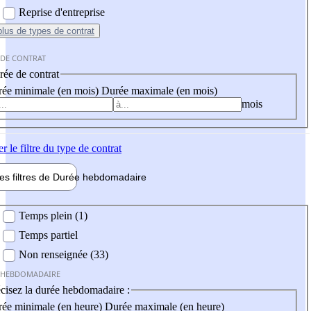
Reprise d'entreprise
plus
de types de contrat
 DE CONTRAT
ée de contrat
ée minimale (en mois)
Durée maximale (en mois)
mois
er
le filtre du type de contrat
les filtres de
Durée hebdo
madaire
 hebdomadaire
Temps plein (1)
Temps partiel
Non renseignée (33)
 HEBDOMADAIRE
cisez la durée hebdomadaire :
ée minimale (en heure)
Durée maximale (en heure)