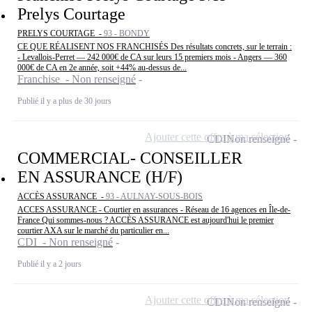
Prelys Courtage
PRELYS COURTAGE -
93 - BONDY
CE QUE RÉALISENT NOS FRANCHISÉS Des résultats concrets, sur le terrain :
- Levallois-Perret — 242 000€ de CA sur leurs 15 premiers mois - Angers — 360
000€ de CA en 2e année, soit +44% au-dessus de...
Franchise - Non renseigné
Publié il y a plus de 30 jours
Ajouter cette offre à ma sélection
CDI
Non renseigné
COMMERCIAL- CONSEILLER
EN ASSURANCE (H/F)
ACCÈS ASSURANCE -
93 - AULNAY-SOUS-BOIS
ACCES ASSURANCE - Courtier en assurances - Réseau de 16 agences en Île-de-
France Qui sommes-nous ? ACCÈS ASSURANCE est aujourd'hui le premier
courtier AXA sur le marché du particulier en...
CDI - Non renseigné
Publié il y a 2 jours
Ajouter cette offre à ma sélection
CDI
Non renseigné