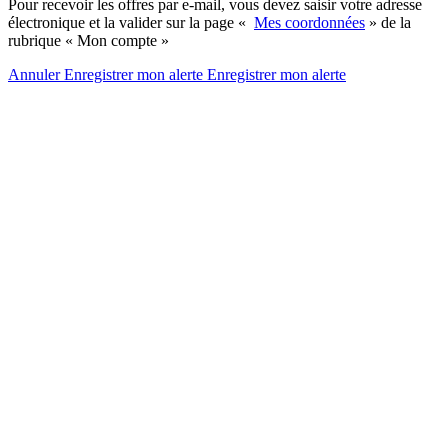
Pour recevoir les offres par e-mail, vous devez saisir votre adresse
électronique et la valider sur la page «
Mes coordonnées
» de la
rubrique « Mon compte »
Annuler
Enregistrer mon alerte
Enregistrer
mon alerte