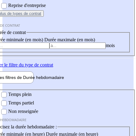
Reprise d'entreprise
plus
de types de contrat
 DE CONTRAT
ée de contrat
ée minimale (en mois)
Durée maximale (en mois)
mois
er
le filtre du type de contrat
les filtres de
Durée hebdo
madaire
 hebdomadaire
Temps plein
Temps partiel
Non renseignée
 HEBDOMADAIRE
cisez la durée hebdomadaire :
ée minimale (en heure)
Durée maximale (en heure)