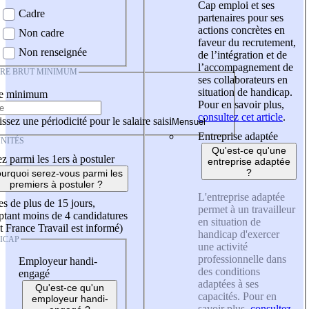
Cap emploi et ses
Cadre
partenaires pour ses
actions concrètes en
Non cadre
faveur du recrutement,
Non renseignée
de l’intégration et de
l’accompagnement de
IRE BRUT MINIMUM
ses collaborateurs en
situation de handicap.
re minimum
Pour en savoir plus,
consultez cet article
.
ssez une périodicité pour le salaire saisi
Entreprise adaptée
NITÉS
Qu'est-ce qu'une
z parmi les 1ers à postuler
entreprise adaptée
?
urquoi serez-vous parmi les
premiers à postuler ?
L'entreprise adaptée
es de plus de 15 jours,
permet à un travailleur
tant moins de 4 candidatures
en situation de
t France Travail est informé)
handicap d'exercer
ICAP
une activité
professionnelle dans
Employeur handi-
des conditions
engagé
adaptées à ses
Qu'est-ce qu'un
capacités. Pour en
employeur handi-
savoir plus,
consultez