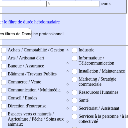
heures
er
le filtre de durée hebdomadaire
les filtres de
Domaine pro
fessionnel
ne professionel
Achats / Comptabilité / Gestion
Industrie
Arts / Artisanat d'art
Informatique /
Télécommunication
Banque / Assurance
Installation / Maintenance
Bâtiment / Travaux Publics
Marketing / Stratégie
Commerce / Vente
commerciale
Communication / Multimédia
Ressources Humaines
Conseil / Etudes
Santé
Direction d'entreprise
Secrétariat / Assistanat
Espaces verts et naturels /
Services à la personne / à l
Agriculture / Pêche / Soins aux
collectivité
animaux