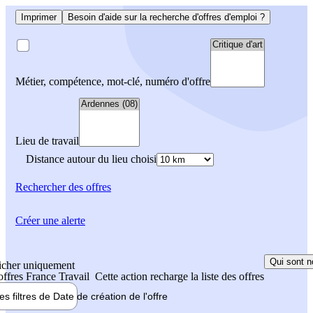
Imprimer
Besoin d'aide sur la recherche d'offres d'emploi ?
Métier, compétence, mot-clé, numéro d'offre
Lieu de travail
Distance autour du lieu choisi
Rechercher
des offres
Créer une alerte
Qui sont n
icher uniquement
 offres France Travail
Cette action recharge la liste des offres
les filtres de
Date de création
de l'offre