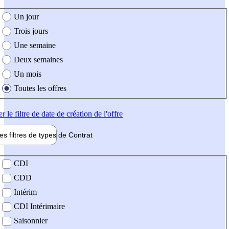
e création de l'offre
Un jour
Trois jours
Une semaine
Deux semaines
Un mois
Toutes les offres
er
le filtre de date de création de l'offre
les filtres de types de
Contrat
de contrat
CDI
CDD
Intérim
CDI Intérimaire
Saisonnier