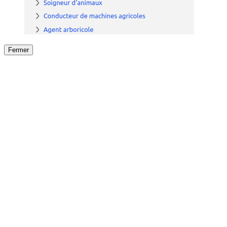
Fermer
Fermer
le détail de l'offre
/
Offre
sur
Offre précéden