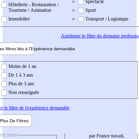
Spectacle
Hôtellerie - Restauration /
Tourisme / Animation
Sport
Immobilier
Transport / Logistique
Appliquer
le filtre du domaine professi
es filtres liés à l'
Expérience
demandée
ience demandée
Moins de 1 an
De 1 à 3 ans
Plus de 3 ans
Non renseignée
er
le filtre de l'expérience demandée
Plus De
Filtres
IFICATION
par France travail,