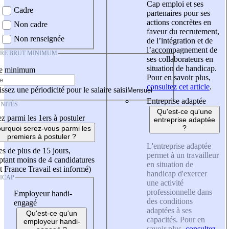
Cap emploi et ses
Cadre
partenaires pour ses
actions concrètes en
Non cadre
faveur du recrutement,
Non renseignée
de l’intégration et de
l’accompagnement de
IRE BRUT MINIMUM
ses collaborateurs en
situation de handicap.
re minimum
Pour en savoir plus,
consultez cet article
.
ssez une périodicité pour le salaire saisi
Entreprise adaptée
NITÉS
Qu'est-ce qu'une
z parmi les 1ers à postuler
entreprise adaptée
?
urquoi serez-vous parmi les
premiers à postuler ?
L'entreprise adaptée
es de plus de 15 jours,
permet à un travailleur
tant moins de 4 candidatures
en situation de
t France Travail est informé)
handicap d'exercer
ICAP
une activité
professionnelle dans
Employeur handi-
des conditions
engagé
adaptées à ses
Qu'est-ce qu'un
capacités. Pour en
employeur handi-
savoir plus,
consultez