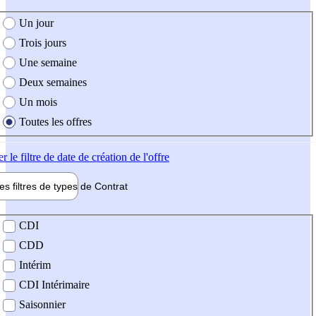
e création de l'offre
Un jour
Trois jours
Une semaine
Deux semaines
Un mois
Toutes les offres
er
le filtre de date de création de l'offre
les filtres de types de
Contrat
de contrat
CDI
CDD
Intérim
CDI Intérimaire
Saisonnier