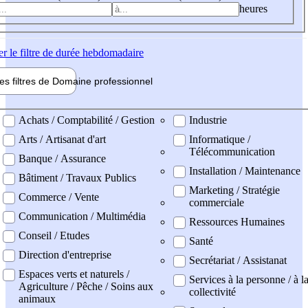
heures
er
le filtre de durée hebdomadaire
les filtres de
Domaine pro
fessionnel
ne professionel
Achats / Comptabilité / Gestion
Industrie
Arts / Artisanat d'art
Informatique /
Télécommunication
Banque / Assurance
Installation / Maintenance
Bâtiment / Travaux Publics
Marketing / Stratégie
Commerce / Vente
commerciale
Communication / Multimédia
Ressources Humaines
Conseil / Etudes
Santé
Direction d'entreprise
Secrétariat / Assistanat
Espaces verts et naturels /
Services à la personne / à l
Agriculture / Pêche / Soins aux
collectivité
animaux