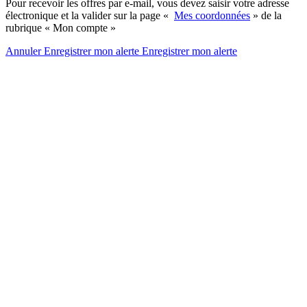
Pour recevoir les offres par e-mail, vous devez saisir votre adresse
électronique et la valider sur la page «
Mes coordonnées
» de la
rubrique « Mon compte »
Annuler
Enregistrer mon alerte
Enregistrer
mon alerte