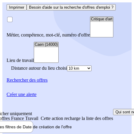
Imprimer
Besoin d'aide sur la recherche d'offres d'emploi ?
Métier, compétence, mot-clé, numéro d'offre
Lieu de travail
Distance autour du lieu choisi
Rechercher
des offres
Créer une alerte
Qui sont n
icher uniquement
 offres France Travail
Cette action recharge la liste des offres
les filtres de
Date de création
de l'offre