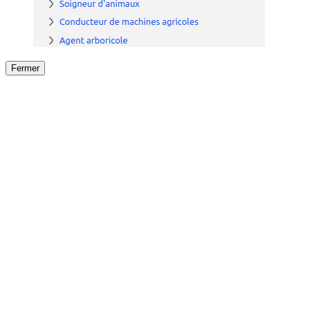
Fermer
Fermer
le détail de l'offre
/
Offre
sur
Offre précéden