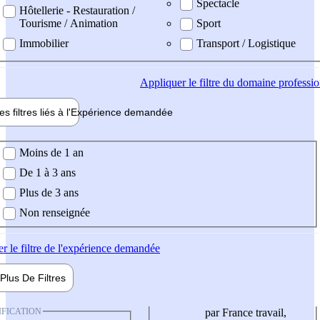
Spectacle
Hôtellerie - Restauration /
Tourisme / Animation
Sport
Immobilier
Transport / Logistique
Appliquer
le filtre du domaine professi
es filtres liés à l'
Expérience
demandée
ience demandée
Moins de 1 an
De 1 à 3 ans
Plus de 3 ans
Non renseignée
er
le filtre de l'expérience demandée
Plus De
Filtres
IFICATION
par France travail,