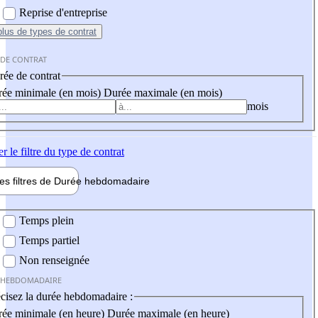
Reprise d'entreprise
plus
de types de contrat
 DE CONTRAT
ée de contrat
ée minimale (en mois)
Durée maximale (en mois)
mois
er
le filtre du type de contrat
les filtres de
Durée hebdo
madaire
 hebdomadaire
Temps plein
Temps partiel
Non renseignée
 HEBDOMADAIRE
cisez la durée hebdomadaire :
ée minimale (en heure)
Durée maximale (en heure)