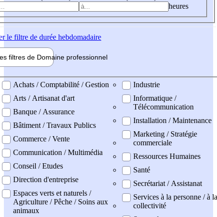
heures
er
le filtre de durée hebdomadaire
les filtres de
Domaine pro
fessionnel
ne professionel
Achats / Comptabilité / Gestion
Industrie
Arts / Artisanat d'art
Informatique /
Télécommunication
Banque / Assurance
Installation / Maintenance
Bâtiment / Travaux Publics
Marketing / Stratégie
Commerce / Vente
commerciale
Communication / Multimédia
Ressources Humaines
Conseil / Etudes
Santé
Direction d'entreprise
Secrétariat / Assistanat
Espaces verts et naturels /
Services à la personne / à l
Agriculture / Pêche / Soins aux
collectivité
animaux