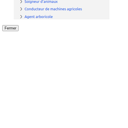
Fermer
Fermer
le détail de l'offre
/
Offre
sur
Offre précéden