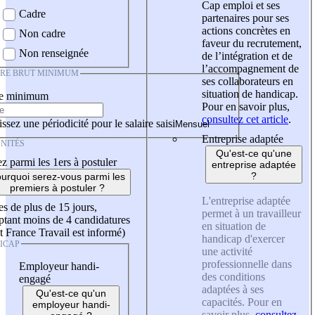
Cap emploi et ses
Cadre
partenaires pour ses
actions concrètes en
Non cadre
faveur du recrutement,
Non renseignée
de l’intégration et de
l’accompagnement de
IRE BRUT MINIMUM
ses collaborateurs en
situation de handicap.
re minimum
Pour en savoir plus,
consultez cet article
.
ssez une périodicité pour le salaire saisi
Entreprise adaptée
NITÉS
Qu'est-ce qu'une
z parmi les 1ers à postuler
entreprise adaptée
?
urquoi serez-vous parmi les
premiers à postuler ?
L'entreprise adaptée
es de plus de 15 jours,
permet à un travailleur
tant moins de 4 candidatures
en situation de
t France Travail est informé)
handicap d'exercer
ICAP
une activité
professionnelle dans
Employeur handi-
des conditions
engagé
adaptées à ses
Qu'est-ce qu'un
capacités. Pour en
employeur handi-
savoir plus,
consultez