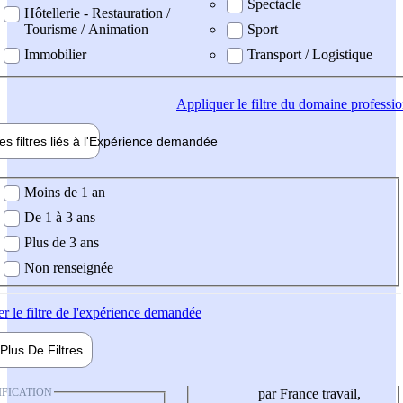
Spectacle
Hôtellerie - Restauration /
Tourisme / Animation
Sport
Immobilier
Transport / Logistique
Appliquer
le filtre du domaine professi
es filtres liés à l'
Expérience
demandée
ience demandée
Moins de 1 an
De 1 à 3 ans
Plus de 3 ans
Non renseignée
er
le filtre de l'expérience demandée
Plus De
Filtres
IFICATION
par France travail,