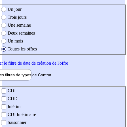
e création de l'offre
Un jour
Trois jours
Une semaine
Deux semaines
Un mois
Toutes les offres
er
le filtre de date de création de l'offre
les filtres de types de
Contrat
de contrat
CDI
CDD
Intérim
CDI Intérimaire
Saisonnier