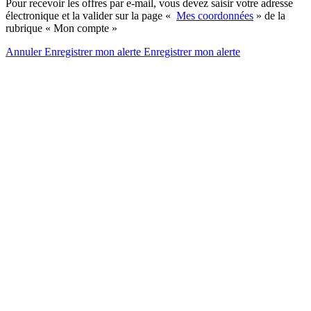
Pour recevoir les offres par e-mail, vous devez saisir votre adresse
électronique et la valider sur la page «
Mes coordonnées
» de la
rubrique « Mon compte »
Annuler
Enregistrer mon alerte
Enregistrer
mon alerte