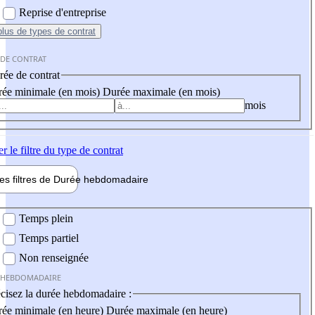
Reprise d'entreprise
plus
de types de contrat
 DE CONTRAT
ée de contrat
ée minimale (en mois)
Durée maximale (en mois)
mois
er
le filtre du type de contrat
les filtres de
Durée hebdo
madaire
 hebdomadaire
Temps plein
Temps partiel
Non renseignée
 HEBDOMADAIRE
cisez la durée hebdomadaire :
ée minimale (en heure)
Durée maximale (en heure)