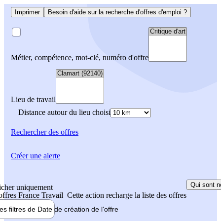
Imprimer
Besoin d'aide sur la recherche d'offres d'emploi ?
Métier, compétence, mot-clé, numéro d'offre
Lieu de travail
Distance autour du lieu choisi
Rechercher
des offres
Créer une alerte
Qui sont n
icher uniquement
 offres France Travail
Cette action recharge la liste des offres
les filtres de
Date de création
de l'offre