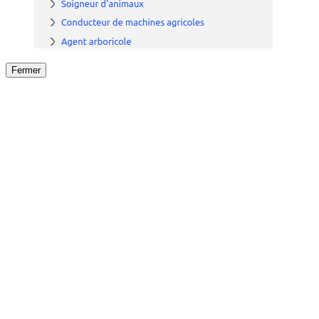
Fermer
Fermer
le détail de l'offre
/
Offre
sur
Offre précéden