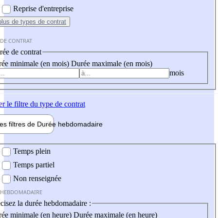
Reprise d'entreprise
plus
de types de contrat
 DE CONTRAT
ée de contrat
ée minimale (en mois)
Durée maximale (en mois)
mois
er
le filtre du type de contrat
les filtres de
Durée hebdo
madaire
 hebdomadaire
Temps plein
Temps partiel
Non renseignée
 HEBDOMADAIRE
cisez la durée hebdomadaire :
ée minimale (en heure)
Durée maximale (en heure)