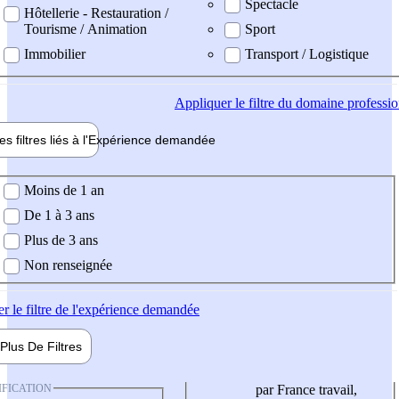
Spectacle
Hôtellerie - Restauration /
Tourisme / Animation
Sport
Immobilier
Transport / Logistique
Appliquer
le filtre du domaine professi
es filtres liés à l'
Expérience
demandée
ience demandée
Moins de 1 an
De 1 à 3 ans
Plus de 3 ans
Non renseignée
er
le filtre de l'expérience demandée
Plus De
Filtres
IFICATION
par France travail,