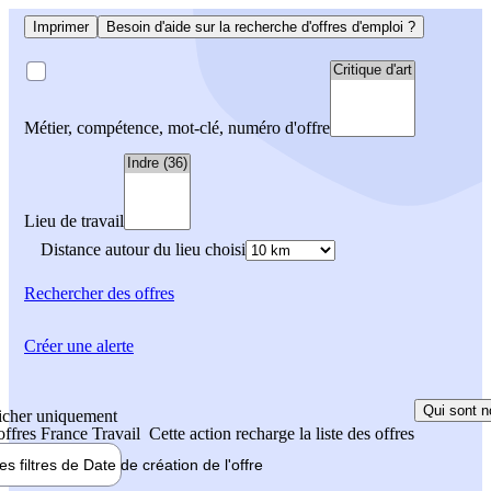
Imprimer
Besoin d'aide sur la recherche d'offres d'emploi ?
Métier, compétence, mot-clé, numéro d'offre
Lieu de travail
Distance autour du lieu choisi
Rechercher
des offres
Créer une alerte
Qui sont n
icher uniquement
 offres France Travail
Cette action recharge la liste des offres
les filtres de
Date de création
de l'offre