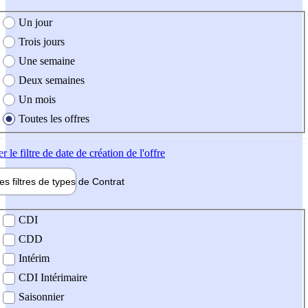
e création de l'offre
Un jour
Trois jours
Une semaine
Deux semaines
Un mois
Toutes les offres
er
le filtre de date de création de l'offre
les filtres de types de
Contrat
de contrat
CDI
CDD
Intérim
CDI Intérimaire
Saisonnier