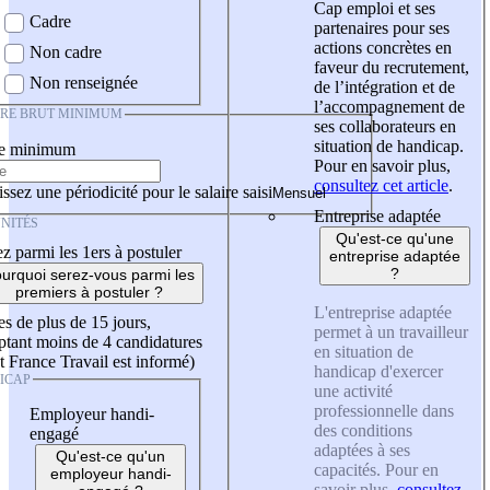
Cap emploi et ses
Cadre
partenaires pour ses
actions concrètes en
Non cadre
faveur du recrutement,
Non renseignée
de l’intégration et de
l’accompagnement de
IRE BRUT MINIMUM
ses collaborateurs en
situation de handicap.
re minimum
Pour en savoir plus,
consultez cet article
.
ssez une périodicité pour le salaire saisi
Entreprise adaptée
NITÉS
Qu'est-ce qu'une
z parmi les 1ers à postuler
entreprise adaptée
?
urquoi serez-vous parmi les
premiers à postuler ?
L'entreprise adaptée
es de plus de 15 jours,
permet à un travailleur
tant moins de 4 candidatures
en situation de
t France Travail est informé)
handicap d'exercer
ICAP
une activité
professionnelle dans
Employeur handi-
des conditions
engagé
adaptées à ses
Qu'est-ce qu'un
capacités. Pour en
employeur handi-
savoir plus,
consultez