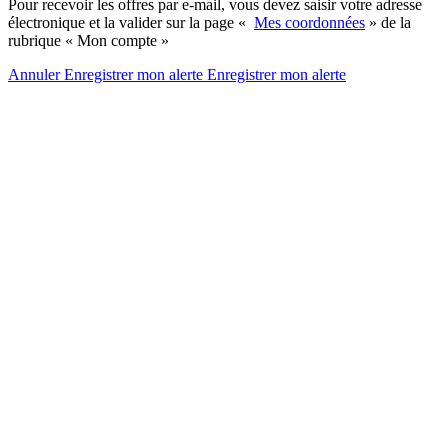
Pour recevoir les offres par e-mail, vous devez saisir votre adresse
électronique et la valider sur la page «
Mes coordonnées
» de la
rubrique « Mon compte »
Annuler
Enregistrer mon alerte
Enregistrer
mon alerte