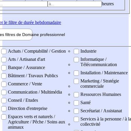
heures
er
le filtre de durée hebdomadaire
les filtres de
Domaine pro
fessionnel
ne professionel
Achats / Comptabilité / Gestion
Industrie
Arts / Artisanat d'art
Informatique /
Télécommunication
Banque / Assurance
Installation / Maintenance
Bâtiment / Travaux Publics
Marketing / Stratégie
Commerce / Vente
commerciale
Communication / Multimédia
Ressources Humaines
Conseil / Etudes
Santé
Direction d'entreprise
Secrétariat / Assistanat
Espaces verts et naturels /
Services à la personne / à l
Agriculture / Pêche / Soins aux
collectivité
animaux