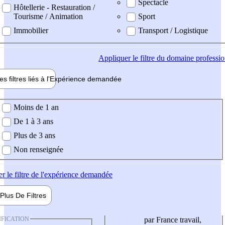
Spectacle
Hôtellerie - Restauration /
Tourisme / Animation
Sport
Immobilier
Transport / Logistique
Appliquer
le filtre du domaine professi
es filtres liés à l'
Expérience
demandée
ience demandée
Moins de 1 an
De 1 à 3 ans
Plus de 3 ans
Non renseignée
er
le filtre de l'expérience demandée
Plus De
Filtres
IFICATION
par France travail,