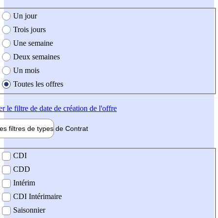
e création de l'offre
Un jour
Trois jours
Une semaine
Deux semaines
Un mois
Toutes les offres
er
le filtre de date de création de l'offre
les filtres de types de
Contrat
de contrat
CDI
CDD
Intérim
CDI Intérimaire
Saisonnier