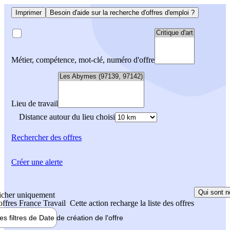
Imprimer
Besoin d'aide sur la recherche d'offres d'emploi ?
Métier, compétence, mot-clé, numéro d'offre
Lieu de travail
Distance autour du lieu choisi
Rechercher
des offres
Créer une alerte
Qui sont n
icher uniquement
 offres France Travail
Cette action recharge la liste des offres
les filtres de
Date de création
de l'offre