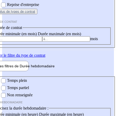
Reprise d'entreprise
plus
de types de contrat
 DE CONTRAT
ée de contrat
ée minimale (en mois)
Durée maximale (en mois)
mois
er
le filtre du type de contrat
les filtres de
Durée hebdo
madaire
 hebdomadaire
Temps plein
Temps partiel
Non renseignée
 HEBDOMADAIRE
cisez la durée hebdomadaire :
ée minimale (en heure)
Durée maximale (en heure)