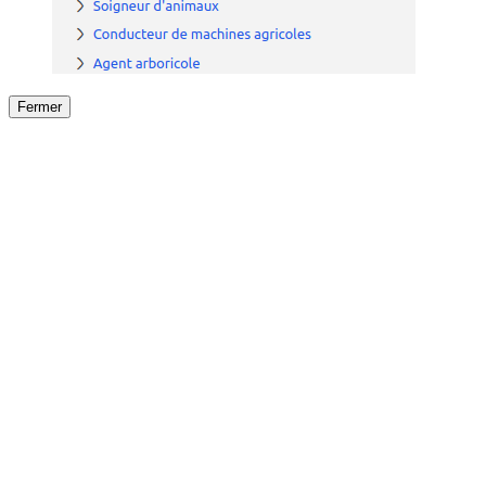
Fermer
Fermer
le détail de l'offre
/
Offre
sur
Offre précéden