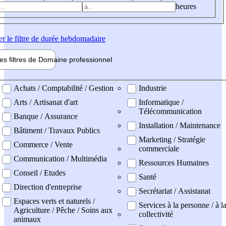
heures
er
le filtre de durée hebdomadaire
les filtres de
Domaine pro
fessionnel
ne professionel
Achats / Comptabilité / Gestion
Industrie
Arts / Artisanat d'art
Informatique /
Télécommunication
Banque / Assurance
Installation / Maintenance
Bâtiment / Travaux Publics
Marketing / Stratégie
Commerce / Vente
commerciale
Communication / Multimédia
Ressources Humaines
Conseil / Etudes
Santé
Direction d'entreprise
Secrétariat / Assistanat
Espaces verts et naturels /
Services à la personne / à l
Agriculture / Pêche / Soins aux
collectivité
animaux