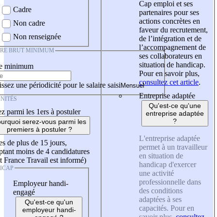
Cap emploi et ses
Cadre
partenaires pour ses
actions concrètes en
Non cadre
faveur du recrutement,
Non renseignée
de l’intégration et de
l’accompagnement de
IRE BRUT MINIMUM
ses collaborateurs en
situation de handicap.
re minimum
Pour en savoir plus,
consultez cet article
.
ssez une périodicité pour le salaire saisi
Entreprise adaptée
NITÉS
Qu'est-ce qu'une
z parmi les 1ers à postuler
entreprise adaptée
?
urquoi serez-vous parmi les
premiers à postuler ?
L'entreprise adaptée
es de plus de 15 jours,
permet à un travailleur
tant moins de 4 candidatures
en situation de
t France Travail est informé)
handicap d'exercer
ICAP
une activité
professionnelle dans
Employeur handi-
des conditions
engagé
adaptées à ses
Qu'est-ce qu'un
capacités. Pour en
employeur handi-
savoir plus,
consultez