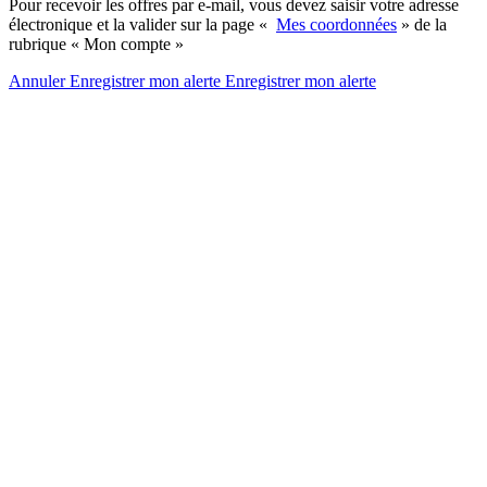
Pour recevoir les offres par e-mail, vous devez saisir votre adresse
électronique et la valider sur la page «
Mes coordonnées
» de la
rubrique « Mon compte »
Annuler
Enregistrer mon alerte
Enregistrer
mon alerte