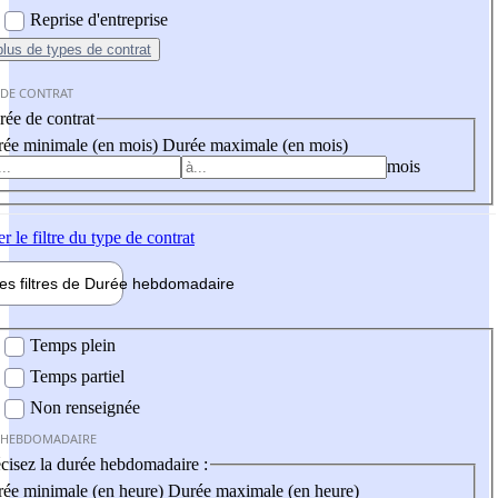
Reprise d'entreprise
plus
de types de contrat
 DE CONTRAT
ée de contrat
ée minimale (en mois)
Durée maximale (en mois)
mois
er
le filtre du type de contrat
les filtres de
Durée hebdo
madaire
 hebdomadaire
Temps plein
Temps partiel
Non renseignée
 HEBDOMADAIRE
cisez la durée hebdomadaire :
ée minimale (en heure)
Durée maximale (en heure)