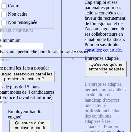
Cap emploi et ses
Cadre
partenaires pour ses
actions concrètes en
Non cadre
faveur du recrutement,
Non renseignée
de l’intégration et de
l’accompagnement de
IRE BRUT MINIMUM
ses collaborateurs en
situation de handicap.
re minimum
Pour en savoir plus,
consultez cet article
.
ssez une périodicité pour le salaire saisi
Entreprise adaptée
NITÉS
Qu'est-ce qu'une
z parmi les 1ers à postuler
entreprise adaptée
?
urquoi serez-vous parmi les
premiers à postuler ?
L'entreprise adaptée
es de plus de 15 jours,
permet à un travailleur
tant moins de 4 candidatures
en situation de
t France Travail est informé)
handicap d'exercer
ICAP
une activité
professionnelle dans
Employeur handi-
des conditions
engagé
adaptées à ses
Qu'est-ce qu'un
capacités. Pour en
employeur handi-
savoir plus,
consultez