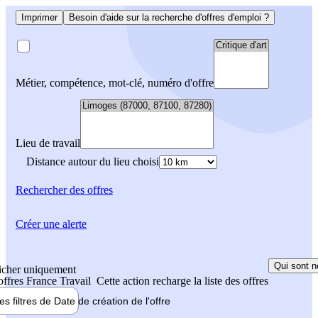
Imprimer
Besoin d'aide sur la recherche d'offres d'emploi ?
Métier, compétence, mot-clé, numéro d'offre
Lieu de travail
Distance autour du lieu choisi
Rechercher
des offres
Créer une alerte
Qui sont n
icher uniquement
 offres France Travail
Cette action recharge la liste des offres
les filtres de
Date de création
de l'offre