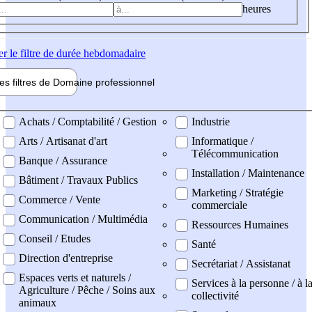
heures
er
le filtre de durée hebdomadaire
les filtres de
Domaine pro
fessionnel
ne professionel
Achats / Comptabilité / Gestion
Industrie
Arts / Artisanat d'art
Informatique /
Télécommunication
Banque / Assurance
Installation / Maintenance
Bâtiment / Travaux Publics
Marketing / Stratégie
Commerce / Vente
commerciale
Communication / Multimédia
Ressources Humaines
Conseil / Etudes
Santé
Direction d'entreprise
Secrétariat / Assistanat
Espaces verts et naturels /
Services à la personne / à l
Agriculture / Pêche / Soins aux
collectivité
animaux