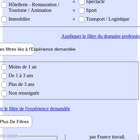
Spectacle
Hôtellerie - Restauration /
Tourisme / Animation
Sport
Immobilier
Transport / Logistique
Appliquer
le filtre du domaine professi
es filtres liés à l'
Expérience
demandée
ience demandée
Moins de 1 an
De 1 à 3 ans
Plus de 3 ans
Non renseignée
er
le filtre de l'expérience demandée
Plus De
Filtres
IFICATION
par France travail,