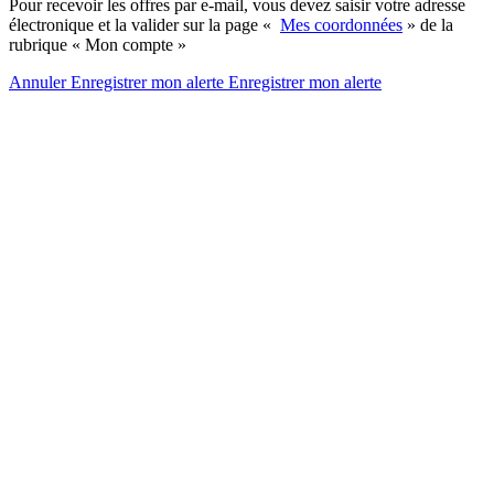
Pour recevoir les offres par e-mail, vous devez saisir votre adresse
électronique et la valider sur la page «
Mes coordonnées
» de la
rubrique « Mon compte »
Annuler
Enregistrer mon alerte
Enregistrer
mon alerte