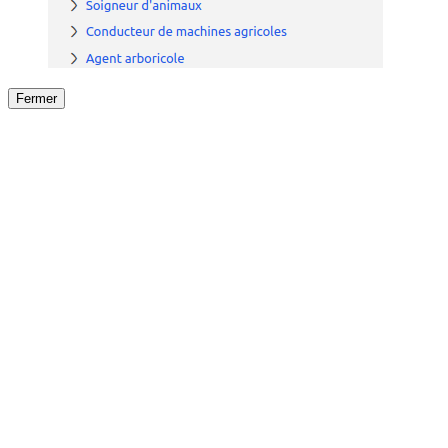
Fermer
Fermer
le détail de l'offre
/
Offre
sur
Offre précéden