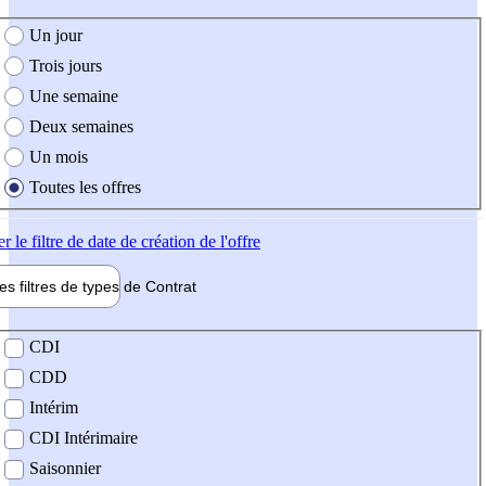
e création de l'offre
Un jour
Trois jours
Une semaine
Deux semaines
Un mois
Toutes les offres
er
le filtre de date de création de l'offre
les filtres de types de
Contrat
de contrat
CDI
CDD
Intérim
CDI Intérimaire
Saisonnier