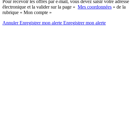
Pour recevoir les offres par e-mail, vous devez saisir votre adresse
électronique et la valider sur la page «
Mes coordonnées
» de la
rubrique « Mon compte »
Annuler
Enregistrer mon alerte
Enregistrer
mon alerte