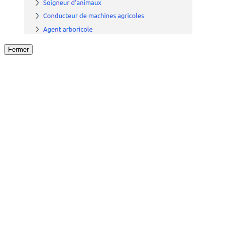
Fermer
Fermer
le détail de l'offre
/
Offre
sur
Offre précéden