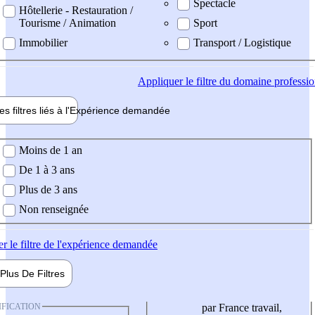
Spectacle
Hôtellerie - Restauration /
Tourisme / Animation
Sport
Immobilier
Transport / Logistique
Appliquer
le filtre du domaine professi
es filtres liés à l'
Expérience
demandée
ience demandée
Moins de 1 an
De 1 à 3 ans
Plus de 3 ans
Non renseignée
er
le filtre de l'expérience demandée
Plus De
Filtres
IFICATION
par France travail,