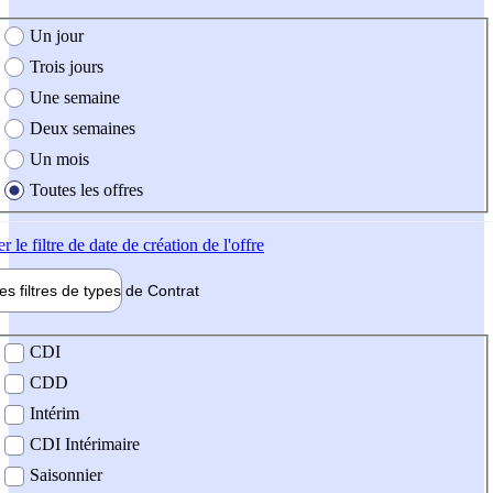
e création de l'offre
Un jour
Trois jours
Une semaine
Deux semaines
Un mois
Toutes les offres
er
le filtre de date de création de l'offre
les filtres de types de
Contrat
de contrat
CDI
CDD
Intérim
CDI Intérimaire
Saisonnier