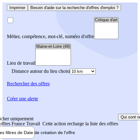
Imprimer
Besoin d'aide sur la recherche d'offres d'emploi ?
Métier, compétence, mot-clé, numéro d'offre
Lieu de travail
Distance autour du lieu choisi
Rechercher
des offres
Créer une alerte
Qui sont n
icher uniquement
 offres France Travail
Cette action recharge la liste des offres
les filtres de
Date de création
de l'offre