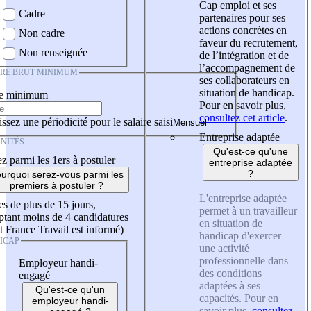
Cap emploi et ses
Cadre
partenaires pour ses
actions concrètes en
Non cadre
faveur du recrutement,
Non renseignée
de l’intégration et de
l’accompagnement de
IRE BRUT MINIMUM
ses collaborateurs en
situation de handicap.
re minimum
Pour en savoir plus,
consultez cet article
.
ssez une périodicité pour le salaire saisi
Entreprise adaptée
NITÉS
Qu'est-ce qu'une
z parmi les 1ers à postuler
entreprise adaptée
?
urquoi serez-vous parmi les
premiers à postuler ?
L'entreprise adaptée
es de plus de 15 jours,
permet à un travailleur
tant moins de 4 candidatures
en situation de
t France Travail est informé)
handicap d'exercer
ICAP
une activité
professionnelle dans
Employeur handi-
des conditions
engagé
adaptées à ses
Qu'est-ce qu'un
capacités. Pour en
employeur handi-
savoir plus,
consultez