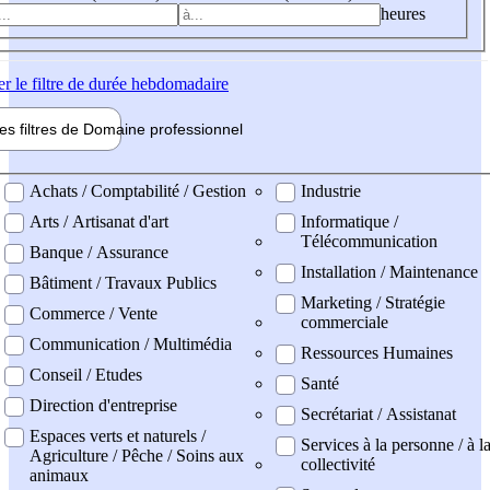
heures
er
le filtre de durée hebdomadaire
les filtres de
Domaine pro
fessionnel
ne professionel
Achats / Comptabilité / Gestion
Industrie
Arts / Artisanat d'art
Informatique /
Télécommunication
Banque / Assurance
Installation / Maintenance
Bâtiment / Travaux Publics
Marketing / Stratégie
Commerce / Vente
commerciale
Communication / Multimédia
Ressources Humaines
Conseil / Etudes
Santé
Direction d'entreprise
Secrétariat / Assistanat
Espaces verts et naturels /
Services à la personne / à l
Agriculture / Pêche / Soins aux
collectivité
animaux