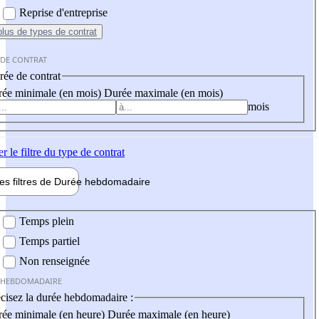
Reprise d'entreprise
plus
de types de contrat
 DE CONTRAT
ée de contrat
ée minimale (en mois)
Durée maximale (en mois)
mois
er
le filtre du type de contrat
les filtres de
Durée hebdo
madaire
 hebdomadaire
Temps plein
Temps partiel
Non renseignée
 HEBDOMADAIRE
cisez la durée hebdomadaire :
ée minimale (en heure)
Durée maximale (en heure)