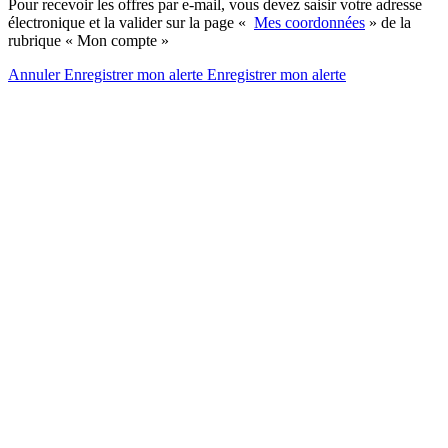
Pour recevoir les offres par e-mail, vous devez saisir votre adresse
électronique et la valider sur la page «
Mes coordonnées
» de la
rubrique « Mon compte »
Annuler
Enregistrer mon alerte
Enregistrer
mon alerte