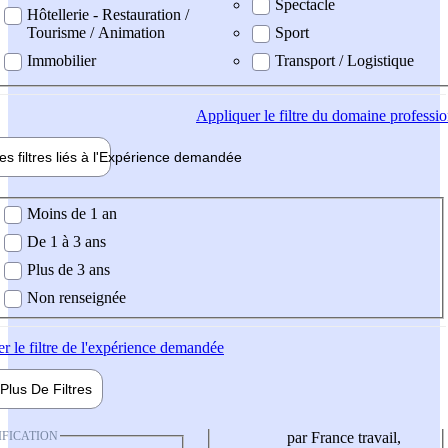
Spectacle
Hôtellerie - Restauration /
Tourisme / Animation
Sport
Immobilier
Transport / Logistique
Appliquer
le filtre du domaine professi
es filtres liés à l'
Expérience
demandée
ience demandée
Moins de 1 an
De 1 à 3 ans
Plus de 3 ans
Non renseignée
er
le filtre de l'expérience demandée
Plus De
Filtres
IFICATION
par France travail,