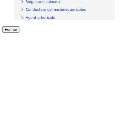
Fermer
Fermer
le détail de l'offre
/
Offre
sur
Offre précéden