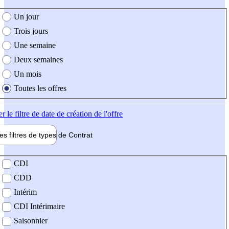
e création de l'offre
Un jour
Trois jours
Une semaine
Deux semaines
Un mois
Toutes les offres
er
le filtre de date de création de l'offre
les filtres de types de
Contrat
de contrat
CDI
CDD
Intérim
CDI Intérimaire
Saisonnier