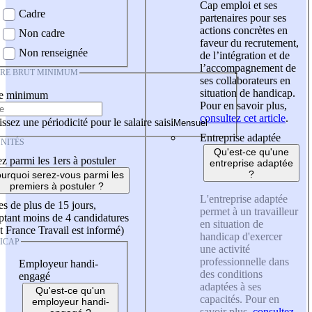
Cap emploi et ses
Cadre
partenaires pour ses
actions concrètes en
Non cadre
faveur du recrutement,
Non renseignée
de l’intégration et de
l’accompagnement de
IRE BRUT MINIMUM
ses collaborateurs en
situation de handicap.
re minimum
Pour en savoir plus,
consultez cet article
.
ssez une périodicité pour le salaire saisi
Entreprise adaptée
NITÉS
Qu'est-ce qu'une
z parmi les 1ers à postuler
entreprise adaptée
?
urquoi serez-vous parmi les
premiers à postuler ?
L'entreprise adaptée
es de plus de 15 jours,
permet à un travailleur
tant moins de 4 candidatures
en situation de
t France Travail est informé)
handicap d'exercer
ICAP
une activité
professionnelle dans
Employeur handi-
des conditions
engagé
adaptées à ses
Qu'est-ce qu'un
capacités. Pour en
employeur handi-
savoir plus,
consultez