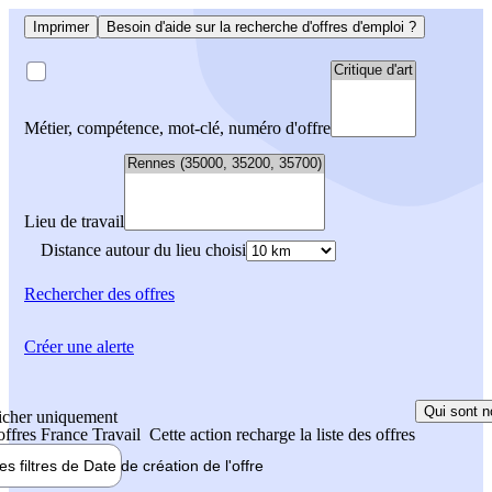
Imprimer
Besoin d'aide sur la recherche d'offres d'emploi ?
Métier, compétence, mot-clé, numéro d'offre
Lieu de travail
Distance autour du lieu choisi
Rechercher
des offres
Créer une alerte
Qui sont n
icher uniquement
 offres France Travail
Cette action recharge la liste des offres
les filtres de
Date de création
de l'offre