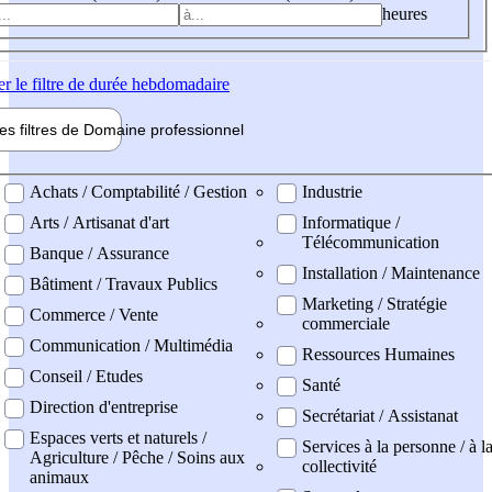
heures
er
le filtre de durée hebdomadaire
les filtres de
Domaine pro
fessionnel
ne professionel
Achats / Comptabilité / Gestion
Industrie
Arts / Artisanat d'art
Informatique /
Télécommunication
Banque / Assurance
Installation / Maintenance
Bâtiment / Travaux Publics
Marketing / Stratégie
Commerce / Vente
commerciale
Communication / Multimédia
Ressources Humaines
Conseil / Etudes
Santé
Direction d'entreprise
Secrétariat / Assistanat
Espaces verts et naturels /
Services à la personne / à l
Agriculture / Pêche / Soins aux
collectivité
animaux