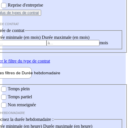
Reprise d'entreprise
plus
de types de contrat
 DE CONTRAT
ée de contrat
ée minimale (en mois)
Durée maximale (en mois)
mois
er
le filtre du type de contrat
les filtres de
Durée hebdo
madaire
 hebdomadaire
Temps plein
Temps partiel
Non renseignée
 HEBDOMADAIRE
cisez la durée hebdomadaire :
ée minimale (en heure)
Durée maximale (en heure)