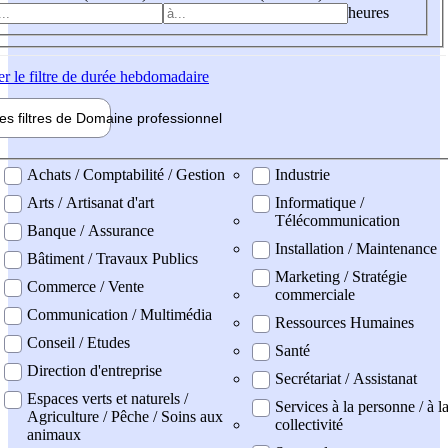
heures
er
le filtre de durée hebdomadaire
les filtres de
Domaine pro
fessionnel
ne professionel
Achats / Comptabilité / Gestion
Industrie
Arts / Artisanat d'art
Informatique /
Télécommunication
Banque / Assurance
Installation / Maintenance
Bâtiment / Travaux Publics
Marketing / Stratégie
Commerce / Vente
commerciale
Communication / Multimédia
Ressources Humaines
Conseil / Etudes
Santé
Direction d'entreprise
Secrétariat / Assistanat
Espaces verts et naturels /
Services à la personne / à l
Agriculture / Pêche / Soins aux
collectivité
animaux