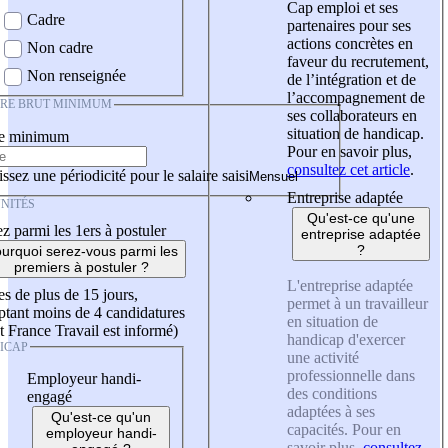
Cap emploi et ses
Cadre
partenaires pour ses
actions concrètes en
Non cadre
faveur du recrutement,
Non renseignée
de l’intégration et de
l’accompagnement de
IRE BRUT MINIMUM
ses collaborateurs en
situation de handicap.
re minimum
Pour en savoir plus,
consultez cet article
.
ssez une périodicité pour le salaire saisi
Entreprise adaptée
NITÉS
Qu'est-ce qu'une
z parmi les 1ers à postuler
entreprise adaptée
?
urquoi serez-vous parmi les
premiers à postuler ?
L'entreprise adaptée
es de plus de 15 jours,
permet à un travailleur
tant moins de 4 candidatures
en situation de
t France Travail est informé)
handicap d'exercer
ICAP
une activité
professionnelle dans
Employeur handi-
des conditions
engagé
adaptées à ses
Qu'est-ce qu'un
capacités. Pour en
employeur handi-
savoir plus,
consultez