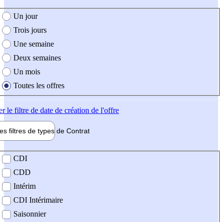
e création de l'offre
Un jour
Trois jours
Une semaine
Deux semaines
Un mois
Toutes les offres
er
le filtre de date de création de l'offre
les filtres de types de
Contrat
de contrat
CDI
CDD
Intérim
CDI Intérimaire
Saisonnier