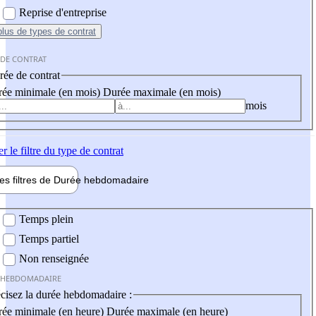
Reprise d'entreprise
plus
de types de contrat
 DE CONTRAT
ée de contrat
ée minimale (en mois)
Durée maximale (en mois)
mois
er
le filtre du type de contrat
les filtres de
Durée hebdo
madaire
 hebdomadaire
Temps plein
Temps partiel
Non renseignée
 HEBDOMADAIRE
cisez la durée hebdomadaire :
ée minimale (en heure)
Durée maximale (en heure)