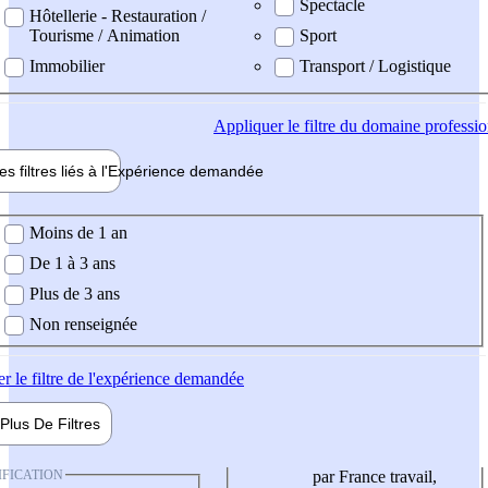
Spectacle
Hôtellerie - Restauration /
Tourisme / Animation
Sport
Immobilier
Transport / Logistique
Appliquer
le filtre du domaine professi
es filtres liés à l'
Expérience
demandée
ience demandée
Moins de 1 an
De 1 à 3 ans
Plus de 3 ans
Non renseignée
er
le filtre de l'expérience demandée
Plus De
Filtres
IFICATION
par France travail,