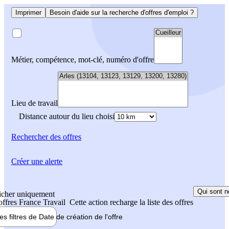
Imprimer
Besoin d'aide sur la recherche d'offres d'emploi ?
Métier, compétence, mot-clé, numéro d'offre
Lieu de travail
Distance autour du lieu choisi
Rechercher
des offres
Créer une alerte
Qui sont n
icher uniquement
 offres France Travail
Cette action recharge la liste des offres
les filtres de
Date de création
de l'offre