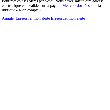
Pour recevoir les offres par e-mail, vous devez saisir votre adresse
électronique et la valider sur la page «
Mes coordonnées
» de la
rubrique « Mon compte »
Annuler
Enregistrer mon alerte
Enregistrer
mon alerte