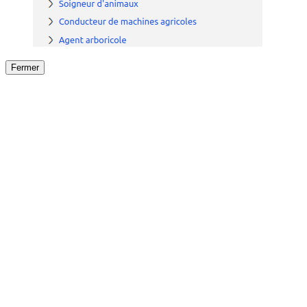
Fermer
Fermer
le détail de l'offre
/
Offre
sur
Offre précéden