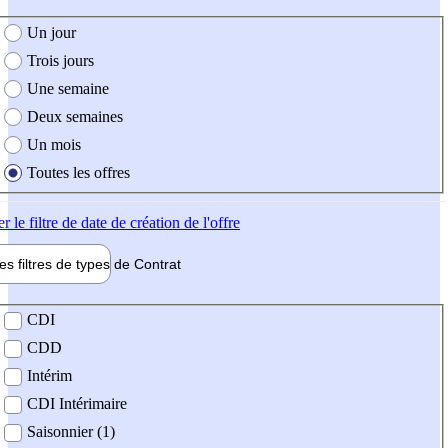
e création de l'offre
Un jour
Trois jours
Une semaine
Deux semaines
Un mois
Toutes les offres
er
le filtre de date de création de l'offre
les filtres de types de
Contrat
de contrat
CDI
CDD
Intérim
CDI Intérimaire
Saisonnier (1)