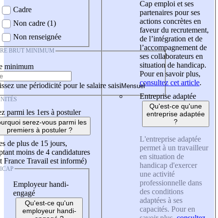
Cap emploi et ses
Cadre
partenaires pour ses
actions concrètes en
Non cadre (1)
faveur du recrutement,
Non renseignée
de l’intégration et de
l’accompagnement de
IRE BRUT MINIMUM
ses collaborateurs en
situation de handicap.
re minimum
Pour en savoir plus,
consultez cet article
.
ssez une périodicité pour le salaire saisi
Entreprise adaptée
NITÉS
Qu'est-ce qu'une
z parmi les 1ers à postuler
entreprise adaptée
?
urquoi serez-vous parmi les
premiers à postuler ?
L'entreprise adaptée
es de plus de 15 jours,
permet à un travailleur
tant moins de 4 candidatures
en situation de
t France Travail est informé)
handicap d'exercer
ICAP
une activité
professionnelle dans
Employeur handi-
des conditions
engagé
adaptées à ses
Qu'est-ce qu'un
capacités. Pour en
employeur handi-
savoir plus,
consultez