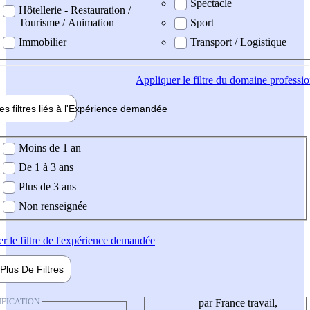
Spectacle
Hôtellerie - Restauration /
Tourisme / Animation
Sport
Immobilier
Transport / Logistique
Appliquer
le filtre du domaine professi
es filtres liés à l'
Expérience
demandée
ience demandée
Moins de 1 an
De 1 à 3 ans
Plus de 3 ans
Non renseignée
er
le filtre de l'expérience demandée
Plus De
Filtres
IFICATION
par France travail,