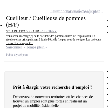
Ajouter cette offre à ma sélection
Saisonnier
Temps plein
Cueilleur / Cueilleuse de pommes
(H/F)
SCEA DU CROT GIRAUD -
18 - PIGNY
Vous serez en chargé(e) de la cueillette des pommes mûres de l'exploitation. La
récolte se fait principalement à l'aide d'échelle (ne pas avoir le vertige). Les prérequis
: vous êtes en capacité...
Saisonnier - Temps plein
Publié il y a 6 jours
Prêt à élargir votre recherche d’emploi ?
Découvrez de nouveaux territoires où les chances de
trouver un emploi sont plus fortes en réalisant un
projet de mobilité résidentielle