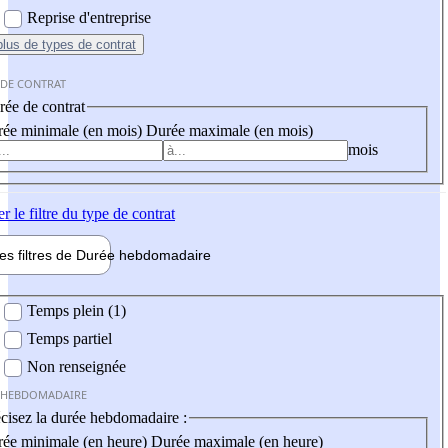
Reprise d'entreprise
plus
de types de contrat
 DE CONTRAT
ée de contrat
ée minimale (en mois)
Durée maximale (en mois)
mois
er
le filtre du type de contrat
les filtres de
Durée hebdo
madaire
 hebdomadaire
Temps plein (1)
Temps partiel
Non renseignée
 HEBDOMADAIRE
cisez la durée hebdomadaire :
ée minimale (en heure)
Durée maximale (en heure)