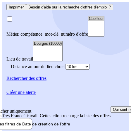
Imprimer
Besoin d'aide sur la recherche d'offres d'emploi ?
Métier, compétence, mot-clé, numéro d'offre
Lieu de travail
Distance autour du lieu choisi
Rechercher
des offres
Créer une alerte
Qui sont n
icher uniquement
 offres France Travail
Cette action recharge la liste des offres
les filtres de
Date de création
de l'offre