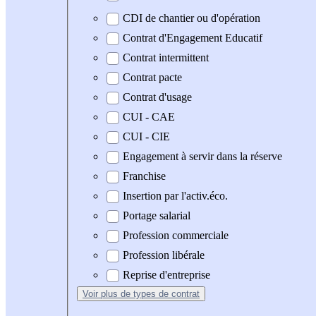
CDI de chantier ou d'opération
Contrat d'Engagement Educatif
Contrat intermittent
Contrat pacte
Contrat d'usage
CUI - CAE
CUI - CIE
Engagement à servir dans la réserve
Franchise
Insertion par l'activ.éco.
Portage salarial
Profession commerciale
Profession libérale
Reprise d'entreprise
Voir plus
de types de contrat