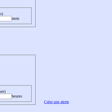
s)
mois
ure)
heures
Créer une alerte