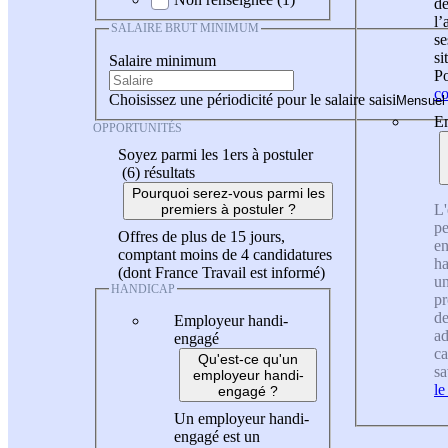
de
l
SALAIRE BRUT MINIMUM
se
si
Salaire minimum
Po
co
Choisissez une périodicité pour le salaire saisi
En
OPPORTUNITÉS
Soyez parmi les 1ers à postuler
(6)
résultats
Pourquoi serez-vous parmi les
L'
premiers à postuler ?
pe
Offres de plus de 15 jours,
en
comptant moins de 4 candidatures
ha
(dont France Travail est informé)
un
HANDICAP
pr
de
Employeur handi-
ad
engagé
ca
Qu'est-ce qu'un
sa
employeur handi-
le
engagé ?
Un employeur handi-
engagé est un