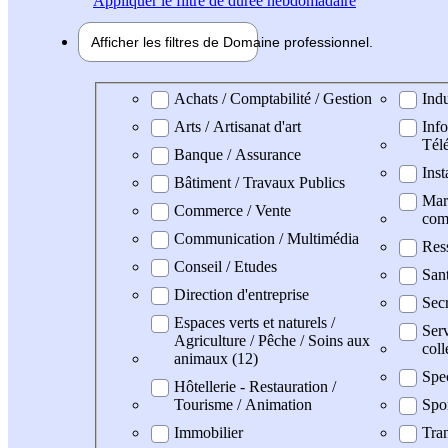
Appliquer
le filtre de durée hebdomadaire
Afficher les filtres de
Domaine pro
fessionnel
Domaine professionel
Achats / Comptabilité / Gestion
Indu
Arts / Artisanat d'art
Info
Tél
Banque / Assurance
Inst
Bâtiment / Travaux Publics
Mark
Commerce / Vente
com
Communication / Multimédia
Res
Conseil / Etudes
San
Direction d'entreprise
Secr
Espaces verts et naturels /
Serv
Agriculture / Pêche / Soins aux
coll
animaux (12)
Spe
Hôtellerie - Restauration /
Tourisme / Animation
Spo
Immobilier
Tran