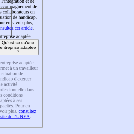
 l’intégration et de
’accompagnement de
s collaborateurs en
tuation de handicap.
ur en savoir plus,
nsultez cet article
.
treprise adaptée
Qu'est-ce qu'une
entreprise adaptée
?
entreprise adaptée
rmet à un travailleur
 situation de
ndicap d'exercer
e activité
ofessionnelle dans
s conditions
aptées à ses
pacités. Pour en
voir plus,
consultez
 site de l’UNEA
.