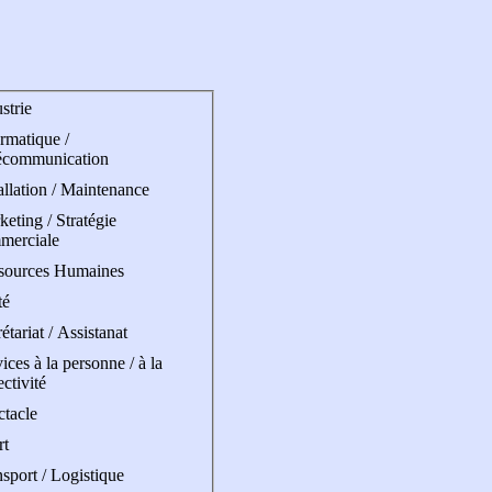
strie
rmatique /
écommunication
allation / Maintenance
eting / Stratégie
merciale
sources Humaines
té
étariat / Assistanat
ices à la personne / à la
ectivité
ctacle
rt
sport / Logistique