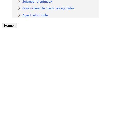
Fermer
Fermer
le détail de l'offre
/
Offre
sur
Offre précéden