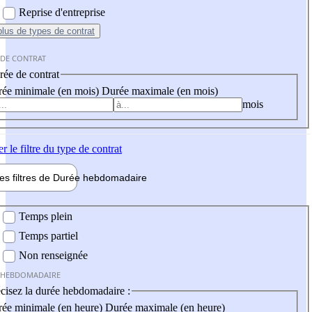
Reprise d'entreprise
plus
de types de contrat
 DE CONTRAT
ée de contrat
ée minimale (en mois)
Durée maximale (en mois)
mois
er
le filtre du type de contrat
les filtres de
Durée hebdo
madaire
 hebdomadaire
Temps plein
Temps partiel
Non renseignée
 HEBDOMADAIRE
cisez la durée hebdomadaire :
ée minimale (en heure)
Durée maximale (en heure)