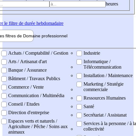
heures
er
le filtre de durée hebdomadaire
les filtres de
Domaine pro
fessionnel
ne professionel
Achats / Comptabilité / Gestion
Industrie
Arts / Artisanat d'art
Informatique /
Télécommunication
Banque / Assurance
Installation / Maintenance
Bâtiment / Travaux Publics
Marketing / Stratégie
Commerce / Vente
commerciale
Communication / Multimédia
Ressources Humaines
Conseil / Etudes
Santé
Direction d'entreprise
Secrétariat / Assistanat
Espaces verts et naturels /
Services à la personne / à l
Agriculture / Pêche / Soins aux
collectivité
animaux