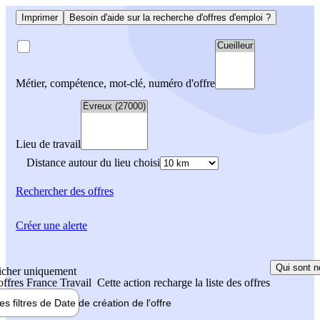
Imprimer
Besoin d'aide sur la recherche d'offres d'emploi ?
Métier, compétence, mot-clé, numéro d'offre
Lieu de travail
Distance autour du lieu choisi
Rechercher
des offres
Créer une alerte
Qui sont n
icher uniquement
 offres France Travail
Cette action recharge la liste des offres
les filtres de
Date de création
de l'offre