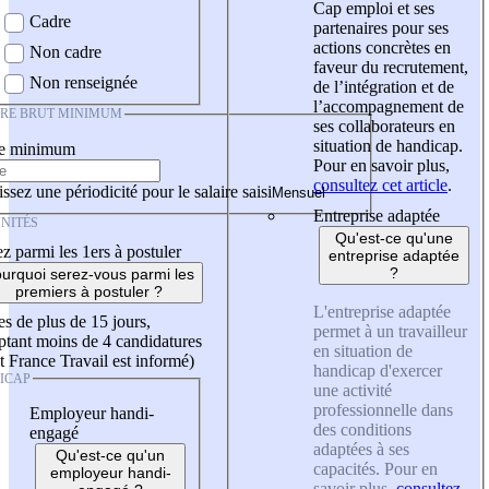
Cap emploi et ses
Cadre
partenaires pour ses
actions concrètes en
Non cadre
faveur du recrutement,
Non renseignée
de l’intégration et de
l’accompagnement de
IRE BRUT MINIMUM
ses collaborateurs en
situation de handicap.
re minimum
Pour en savoir plus,
consultez cet article
.
ssez une périodicité pour le salaire saisi
Entreprise adaptée
NITÉS
Qu'est-ce qu'une
z parmi les 1ers à postuler
entreprise adaptée
?
urquoi serez-vous parmi les
premiers à postuler ?
L'entreprise adaptée
es de plus de 15 jours,
permet à un travailleur
tant moins de 4 candidatures
en situation de
t France Travail est informé)
handicap d'exercer
ICAP
une activité
professionnelle dans
Employeur handi-
des conditions
engagé
adaptées à ses
Qu'est-ce qu'un
capacités. Pour en
employeur handi-
savoir plus,
consultez