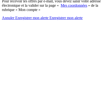
Pour recevoir les offres par e-mail, vous devez saisir votre adresse
électronique et la valider sur la page «
Mes coordonnées
» de la
rubrique « Mon compte »
Annuler
Enregistrer mon alerte
Enregistrer
mon alerte