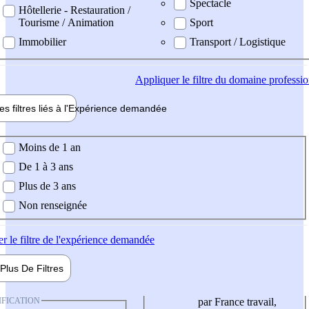
Spectacle
Hôtellerie - Restauration /
Tourisme / Animation
Sport
Immobilier
Transport / Logistique
Appliquer
le filtre du domaine professi
es filtres liés à l'
Expérience
demandée
ience demandée
Moins de 1 an
De 1 à 3 ans
Plus de 3 ans
Non renseignée
er
le filtre de l'expérience demandée
Plus De
Filtres
IFICATION
par France travail,