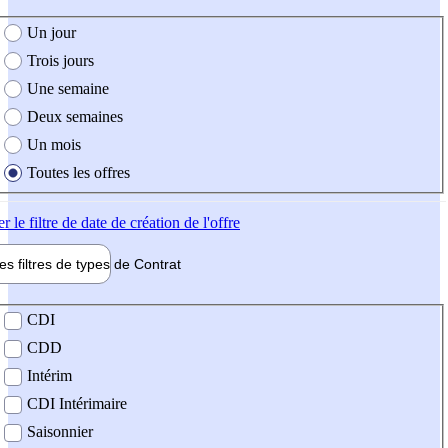
e création de l'offre
Un jour
Trois jours
Une semaine
Deux semaines
Un mois
Toutes les offres
er
le filtre de date de création de l'offre
les filtres de types de
Contrat
de contrat
CDI
CDD
Intérim
CDI Intérimaire
Saisonnier