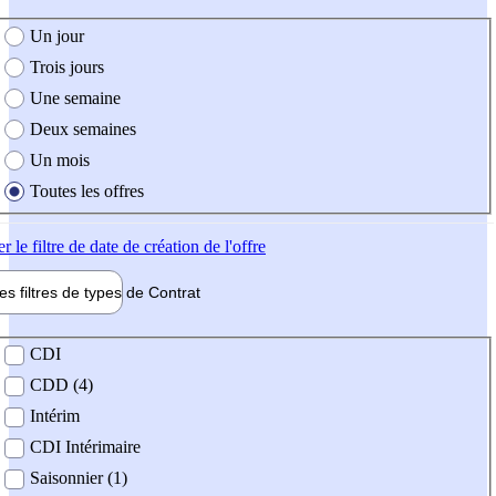
e création de l'offre
Un jour
Trois jours
Une semaine
Deux semaines
Un mois
Toutes les offres
er
le filtre de date de création de l'offre
les filtres de types de
Contrat
de contrat
CDI
CDD (4)
Intérim
CDI Intérimaire
Saisonnier (1)