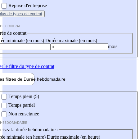
Reprise d'entreprise
plus
de types de contrat
 DE CONTRAT
ée de contrat
ée minimale (en mois)
Durée maximale (en mois)
mois
er
le filtre du type de contrat
les filtres de
Durée hebdo
madaire
 hebdomadaire
Temps plein (5)
Temps partiel
Non renseignée
 HEBDOMADAIRE
cisez la durée hebdomadaire :
ée minimale (en heure)
Durée maximale (en heure)