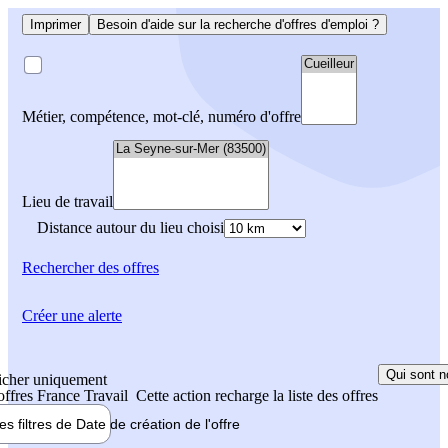
Imprimer
Besoin d'aide sur la recherche d'offres d'emploi ?
Métier, compétence, mot-clé, numéro d'offre
Lieu de travail
Distance autour du lieu choisi
Rechercher
des offres
Créer une alerte
Qui sont n
icher uniquement
 offres France Travail
Cette action recharge la liste des offres
les filtres de
Date de création
de l'offre