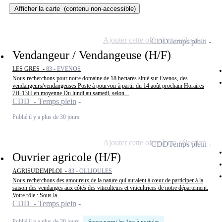
Afficher la carte
(contenu non-accessible)
Ajouter cette offre à ma sélection
CDD
Temps plein
Vendangeur / Vendangeuse (H/F)
LES GRES -
83 - EVENOS
Nous recherchons pour notre domaine de 18 hectares situé sur Evenos, des
vendangeurs/vendangeuses Poste à pourvoir à partir du 14 août prochain Horaires
7H-13H en moyenne Du lundi au samedi, selon...
CDD - Temps plein
Publié il y a plus de 30 jours
Ajouter cette offre à ma sélection
CDD
Temps plein
Ouvrier agricole (H/F)
AGRISUDEMPLOI -
83 - OLLIOULES
Nous recherchons des amoureux de la nature qui auraient à cœur de participer à la
saison des vendanges aux côtés des viticulteurs et viticultrices de notre département.
Votre rôle : Sous la...
CDD - Temps plein
Publié il y a plus de 30 jours
Soyez parmi les 1ers à postuler