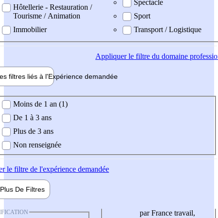
Spectacle
Hôtellerie - Restauration /
Tourisme / Animation
Sport
Immobilier
Transport / Logistique
Appliquer
le filtre du domaine professi
es filtres liés à l'
Expérience
demandée
ience demandée
Moins de 1 an (1)
De 1 à 3 ans
Plus de 3 ans
Non renseignée
er
le filtre de l'expérience demandée
Plus De
Filtres
IFICATION
par France travail,