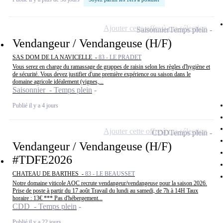
Ajouter cette offre à ma sélection
Saisonnier
Temps plein
Vendangeur / Vendangeuse (H/F)
SAS DOM DE LA NAVICELLE -
83 - LE PRADET
Vous serez en charge du ramassage de grappes de raisin selon les règles d'hygiène et
de sécurité. Vous devez justifier d'une première expérience ou saison dans le
domaine agricole idéalement (vignes,...
Saisonnier - Temps plein
Publié il y a 4 jours
Ajouter cette offre à ma sélection
CDD
Temps plein
Vendangeur / Vendangeuse (H/F)
#TDFE2026
CHATEAU DE BARTHES -
83 - LE BEAUSSET
Notre domaine viticole AOC recrute vendangeur/vendangeuse pour la saison 2026.
Prise de poste à partir du 17 août Travail du lundi au samedi, de 7h à 14H Taux
horaire : 13€ *** Pas d'hébergement...
CDD - Temps plein
Publié il y a 22 jours