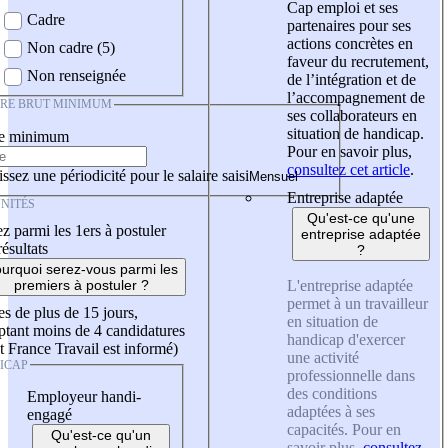
Cap emploi et ses
Cadre
partenaires pour ses
actions concrètes en
Non cadre (5)
faveur du recrutement,
Non renseignée
de l’intégration et de
l’accompagnement de
IRE BRUT MINIMUM
ses collaborateurs en
situation de handicap.
re minimum
Pour en savoir plus,
consultez cet article
.
ssez une périodicité pour le salaire saisi
Entreprise adaptée
NITÉS
Qu'est-ce qu'une
z parmi les 1ers à postuler
entreprise adaptée
résultats
?
urquoi serez-vous parmi les
L'entreprise adaptée
premiers à postuler ?
permet à un travailleur
es de plus de 15 jours,
en situation de
tant moins de 4 candidatures
handicap d'exercer
t France Travail est informé)
une activité
ICAP
professionnelle dans
des conditions
Employeur handi-
adaptées à ses
engagé
capacités. Pour en
Qu'est-ce qu'un
savoir plus,
consultez