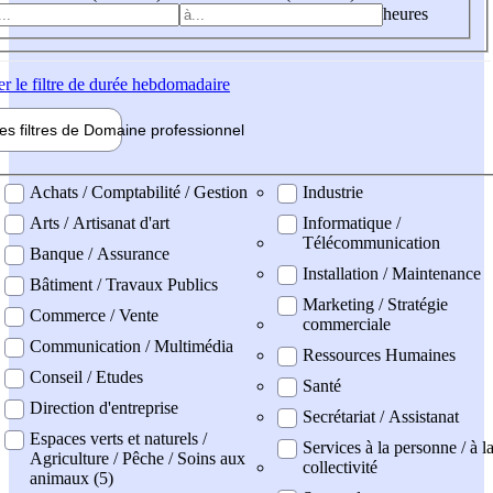
heures
er
le filtre de durée hebdomadaire
les filtres de
Domaine pro
fessionnel
ne professionel
Achats / Comptabilité / Gestion
Industrie
Arts / Artisanat d'art
Informatique /
Télécommunication
Banque / Assurance
Installation / Maintenance
Bâtiment / Travaux Publics
Marketing / Stratégie
Commerce / Vente
commerciale
Communication / Multimédia
Ressources Humaines
Conseil / Etudes
Santé
Direction d'entreprise
Secrétariat / Assistanat
Espaces verts et naturels /
Services à la personne / à l
Agriculture / Pêche / Soins aux
collectivité
animaux (5)