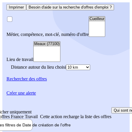
Imprimer
Besoin d'aide sur la recherche d'offres d'emploi ?
Métier, compétence, mot-clé, numéro d'offre
Lieu de travail
Distance autour du lieu choisi
Rechercher
des offres
Créer une alerte
Qui sont n
icher uniquement
 offres France Travail
Cette action recharge la liste des offres
les filtres de
Date de création
de l'offre