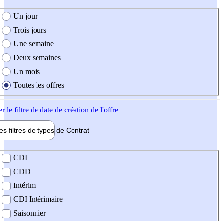
e création de l'offre
Un jour
Trois jours
Une semaine
Deux semaines
Un mois
Toutes les offres
er
le filtre de date de création de l'offre
les filtres de types de
Contrat
de contrat
CDI
CDD
Intérim
CDI Intérimaire
Saisonnier