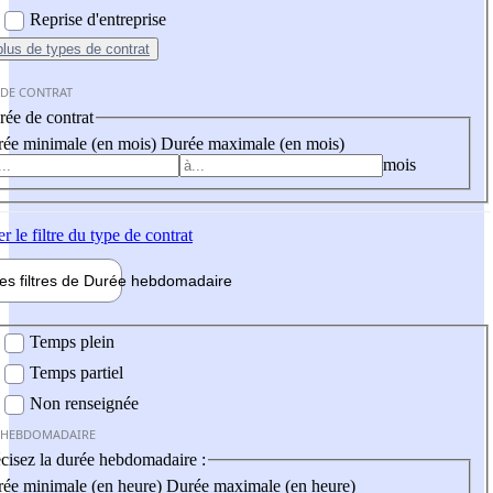
Reprise d'entreprise
plus
de types de contrat
 DE CONTRAT
ée de contrat
ée minimale (en mois)
Durée maximale (en mois)
mois
er
le filtre du type de contrat
les filtres de
Durée hebdo
madaire
 hebdomadaire
Temps plein
Temps partiel
Non renseignée
 HEBDOMADAIRE
cisez la durée hebdomadaire :
ée minimale (en heure)
Durée maximale (en heure)