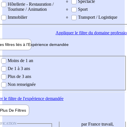
Spectacle
Hôtellerie - Restauration /
Tourisme / Animation
Sport
Immobilier
Transport / Logistique
Appliquer
le filtre du domaine professi
es filtres liés à l'
Expérience
demandée
ience demandée
Moins de 1 an
De 1 à 3 ans
Plus de 3 ans
Non renseignée
er
le filtre de l'expérience demandée
Plus De
Filtres
IFICATION
par France travail,