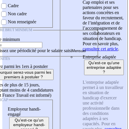
Cap emploi et ses
Cadre
partenaires pour ses
actions concrètes en
Non cadre
faveur du recrutement,
Non renseignée
de l’intégration et de
l’accompagnement de
IRE BRUT MINIMUM
ses collaborateurs en
situation de handicap.
re minimum
Pour en savoir plus,
consultez cet article
.
ssez une périodicité pour le salaire saisi
Entreprise adaptée
NITÉS
Qu'est-ce qu'une
z parmi les 1ers à postuler
entreprise adaptée
?
urquoi serez-vous parmi les
premiers à postuler ?
L'entreprise adaptée
es de plus de 15 jours,
permet à un travailleur
tant moins de 4 candidatures
en situation de
t France Travail est informé)
handicap d'exercer
ICAP
une activité
professionnelle dans
Employeur handi-
des conditions
engagé
adaptées à ses
Qu'est-ce qu'un
capacités. Pour en
employeur handi-
savoir plus,
consultez