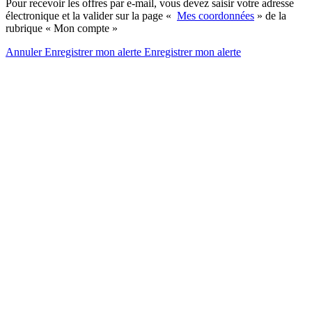
Pour recevoir les offres par e-mail, vous devez saisir votre adresse
électronique et la valider sur la page «
Mes coordonnées
» de la
rubrique « Mon compte »
Annuler
Enregistrer mon alerte
Enregistrer
mon alerte