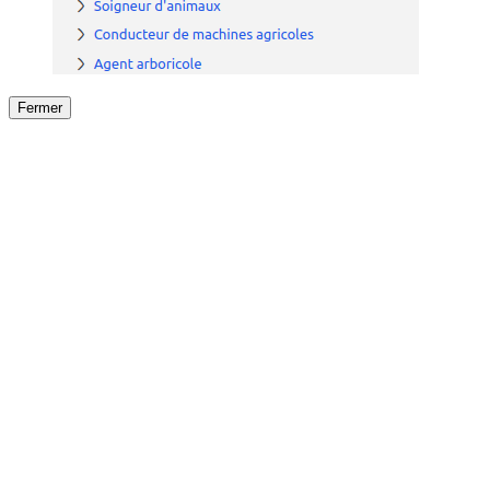
Fermer
Fermer
le détail de l'offre
/
Offre
sur
Offre précéden