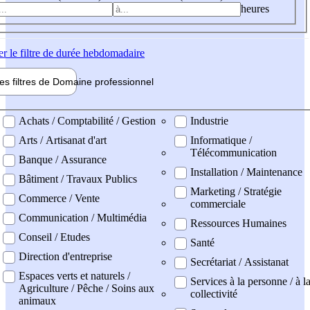
heures
er
le filtre de durée hebdomadaire
les filtres de
Domaine pro
fessionnel
ne professionel
Achats / Comptabilité / Gestion
Industrie
Arts / Artisanat d'art
Informatique /
Télécommunication
Banque / Assurance
Installation / Maintenance
Bâtiment / Travaux Publics
Marketing / Stratégie
Commerce / Vente
commerciale
Communication / Multimédia
Ressources Humaines
Conseil / Etudes
Santé
Direction d'entreprise
Secrétariat / Assistanat
Espaces verts et naturels /
Services à la personne / à l
Agriculture / Pêche / Soins aux
collectivité
animaux