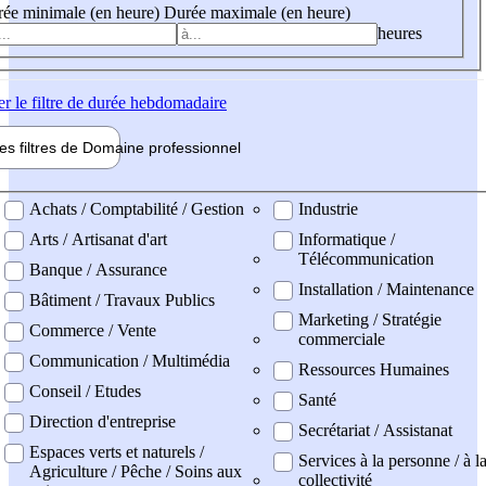
ée minimale (en heure)
Durée maximale (en heure)
heures
er
le filtre de durée hebdomadaire
les filtres de
Domaine pro
fessionnel
ne professionel
Achats / Comptabilité / Gestion
Industrie
Arts / Artisanat d'art
Informatique /
Télécommunication
Banque / Assurance
Installation / Maintenance
Bâtiment / Travaux Publics
Marketing / Stratégie
Commerce / Vente
commerciale
Communication / Multimédia
Ressources Humaines
Conseil / Etudes
Santé
Direction d'entreprise
Secrétariat / Assistanat
Espaces verts et naturels /
Services à la personne / à l
Agriculture / Pêche / Soins aux
collectivité