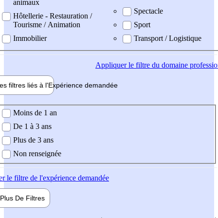
animaux
Spectacle
Hôtellerie - Restauration /
Tourisme / Animation
Sport
Immobilier
Transport / Logistique
Appliquer
le filtre du domaine professi
es filtres liés à l'
Expérience
demandée
ience demandée
Moins de 1 an
De 1 à 3 ans
Plus de 3 ans
Non renseignée
er
le filtre de l'expérience demandée
Plus De
Filtres