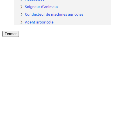
Fermer
Fermer
le détail de l'offre
/
Offre
sur
Offre précéden