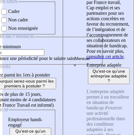
IFICATION
par France travail,
Cap emploi et ses
Cadre
partenaires pour ses
actions concrètes en
Non cadre
faveur du recrutement,
Non renseignée
de l’intégration et de
l’accompagnement de
IRE BRUT MINIMUM
ses collaborateurs en
situation de handicap.
re minimum
Pour en savoir plus,
consultez cet article
.
ssez une périodicité pour le salaire saisi
Entreprise adaptée
NITÉS
Qu'est-ce qu'une
z parmi les 1ers à postuler
entreprise adaptée
?
urquoi serez-vous parmi les
premiers à postuler ?
L'entreprise adaptée
es de plus de 15 jours,
permet à un travailleur
tant moins de 4 candidatures
en situation de
t France Travail est informé)
handicap d'exercer
ICAP
une activité
professionnelle dans
Employeur handi-
des conditions
engagé
adaptées à ses
Qu'est-ce qu'un
capacités. Pour en