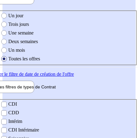
e création de l'offre
Un jour
Trois jours
Une semaine
Deux semaines
Un mois
Toutes les offres
er
le filtre de date de création de l'offre
les filtres de types de
Contrat
de contrat
CDI
CDD
Intérim
CDI Intérimaire