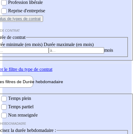
Profession libérale
Reprise d'entreprise
plus
de types de contrat
 DE CONTRAT
ée de contrat
ée minimale (en mois)
Durée maximale (en mois)
mois
er
le filtre du type de contrat
les filtres de
Durée hebdo
madaire
 hebdomadaire
Temps plein
Temps partiel
Non renseignée
 HEBDOMADAIRE
cisez la durée hebdomadaire :