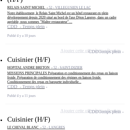
RELAIS SAINT MICHEL -
52 - VILLEGUSIEN LE LAC
Notre établissement, le Relais Saint Michel est un hôtel restaurant en plein
développement depuis 2020 situé au bord de l'axe Dijon Langres, dans un cadre
agréable, nous sommes "Maître restaurateur"....
CDD - Temps plein
Publié il y a 10 jours
Ajouter cette offre à ma sélection
CDD
Temps plein
Cuisinier (H/F)
HOPITAL ANDRE BRETON -
52 - SAINT-DIZIER
MISSIONS PRINCIPALES Préparation et conditionnement des repas en liaison
froide. Préparation de conditionnement des régimes en liaison froide.
Conditionnement des repas en barquette individuelle...
CDD - Temps plein
Publié il y a 11 jours
Ajouter cette offre à ma sélection
CDD
Temps plein
Cuisinier (H/F)
LE CHEVAL BLANC -
52 - LANGRES