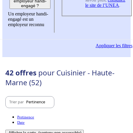
employeur handi-
le site de l’UNEA
.
engagé ?
Un employeur handi-
engagé est un
employeur reconnu
Appliquer
les filtres
42 offres
pour Cuisinier - Haute-
Marne (52)
Trier par
Pertinence
Pertinence
Date
Afficher la carte
(contenu non-accessible)