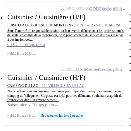
Ajouter cette offre à ma sélection
CDD
Temps plein
Cuisinier / Cuisinière (H/F)
EHPAD LA PROVIDENCE DE MONTIGNY LE ROI -
52 - VAL DE MEUSE
Sous l'autorité du responsable cuisine, en lien avec le diététicien et les professionnels
de santé, en charge de la préparation, de la production et du service des plats et repas
à destination des...
CDD - Temps plein
Publié il y a 16 jours
Ajouter cette offre à ma sélection
Saisonnier
Temps plein
Cuisinier / Cuisinière (H/F)
CAMPING DU LAC -
52 - VILLEGUSIEN LE LAC
Nous recherchons un cuisinier saisonnier pour rejoindre une équipe dynamique au
camping de Villegusien. Ce poste est idéal pour les débutants souhaitant acquérir de
l'expérience dans un environnement...
Saisonnier - Temps plein
Publié il y a 21 jours
Soyez parmi les 1ers à postuler