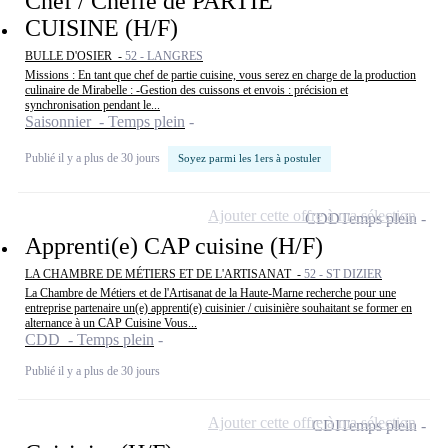
Chef / Cheffe de PARTIE
CUISINE (H/F)
BULLE D'OSIER -
52 - LANGRES
Missions : En tant que chef de partie cuisine, vous serez en charge de la production
culinaire de Mirabelle : -Gestion des cuissons et envois : précision et
synchronisation pendant le...
Saisonnier - Temps plein
Publié il y a plus de 30 jours
Soyez parmi les 1ers à postuler
Ajouter cette offre à ma sélection
CDD
Temps plein
Apprenti(e) CAP cuisine (H/F)
LA CHAMBRE DE MÉTIERS ET DE L'ARTISANAT -
52 - ST DIZIER
La Chambre de Métiers et de l'Artisanat de la Haute-Marne recherche pour une
entreprise partenaire un(e) apprenti(e) cuisinier / cuisinière souhaitant se former en
alternance à un CAP Cuisine Vous...
CDD - Temps plein
Publié il y a plus de 30 jours
Ajouter cette offre à ma sélection
CDI
Temps plein