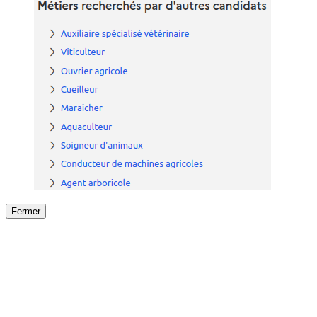
Fermer
Fermer
le détail de l'offre
/
Offre
sur
Offre précéden