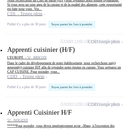
Nous recherchons un Chef de partie (H/F) pour rejoindre notre équipe dynamique.
Si vous avez un sens aigu de la cuisine et de la qualité des aliments, cette opportunité
est faite pour vous. Vos...
CDI - Temps plein
Publié il y a plus de 30 jours
Soyez parmi les 1ers à postuler
Ajouter cette offre à ma sélection
CDD
Temps plein
Apprenti cuisinier (H/F)
L'EUROPE -
52 - BRICON
Dans le cadre du développement de notre établissement, nous recherchons un(e)
apprenti(e) cuisinier H/F afin de rejoindre notre équipe en cuisine. Vous préparez un
CAP CUISINE. Pour postuler, vous...
CDD - Temps plein
Publié il y a plus de 30 jours
Soyez parmi les 1ers à postuler
Ajouter cette offre à ma sélection
CDD
Temps plein
Apprenti Cuisinier H/F
52 - NOGENT
*****Pour postuler, vous devez impérativement avoir -30ans, à l'exception des