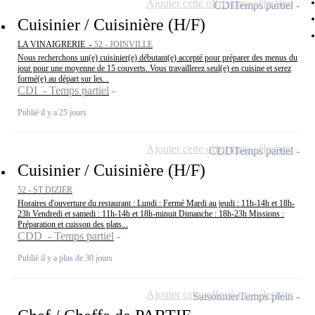
Ajouter cette offre à ma sélection
CDI
Temps partiel
Cuisinier / Cuisinière (H/F)
LA VINAIGRERIE -
52 - JOINVILLE
Nous recherchons un(e) cuisinier(e) débutant(e) accepté pour préparer des menus du
jour pour une moyenne de 15 couverts. Vous travaillerez seul(e) en cuisine et serez
formé(e) au départ sur les...
CDI - Temps partiel
Publié il y a 25 jours
Ajouter cette offre à ma sélection
CDD
Temps partiel
Cuisinier / Cuisinière (H/F)
52 - ST DIZIER
Horaires d'ouverture du restaurant : Lundi : Fermé Mardi au jeudi : 11h-14h et 18h-
23h Vendredi et samedi : 11h-14h et 18h-minuit Dimanche : 18h-23h Missions :
Préparation et cuisson des plats...
CDD - Temps partiel
Publié il y a plus de 30 jours
Ajouter cette offre à ma sélection
Saisonnier
Temps plein