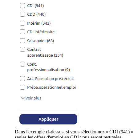
Dans l'exemple ci-dessus, si vous sélectionnez « CDI (941) »
seules les offres d'emploi en CDI vous seront restituées.