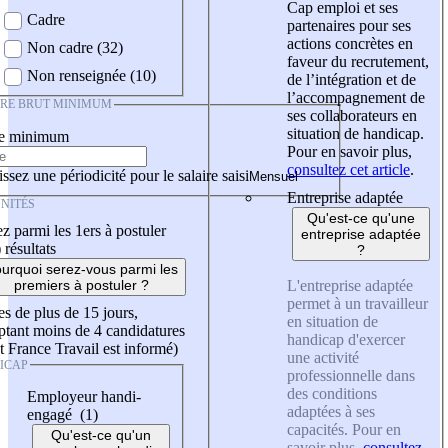
Cap emploi et ses
Cadre
partenaires pour ses
actions concrètes en
Non cadre (32)
faveur du recrutement,
Non renseignée (10)
de l’intégration et de
l’accompagnement de
IRE BRUT MINIMUM
ses collaborateurs en
situation de handicap.
re minimum
Pour en savoir plus,
consultez cet article
.
ssez une périodicité pour le salaire saisi
Entreprise adaptée
NITÉS
Qu'est-ce qu'une
z parmi les 1ers à postuler
entreprise adaptée
)
résultats
?
urquoi serez-vous parmi les
L'entreprise adaptée
premiers à postuler ?
permet à un travailleur
es de plus de 15 jours,
en situation de
tant moins de 4 candidatures
handicap d'exercer
t France Travail est informé)
une activité
ICAP
professionnelle dans
des conditions
Employeur handi-
adaptées à ses
engagé (1)
capacités. Pour en
Qu'est-ce qu'un
savoir plus,
consultez