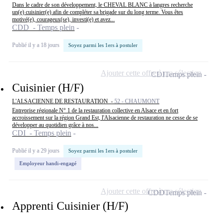
Dans le cadre de son développement, le CHEVAL BLANC à langres recherche
un(e) cuisinier(e) afin de compléter sa brigade sur du long terme. Vous êtes
motivé(e), courageux(se), investi(e) et avez...
CDD - Temps plein
Publié il y a 18 jours
Soyez parmi les 1ers à postuler
Ajouter cette offre à ma sélection
CDI
Temps plein
Cuisinier (H/F)
L'ALSACIENNE DE RESTAURATION -
52 - CHAUMONT
Entreprise régionale N° 1 de la restauration collective en Alsace et en fort
accroissement sur la région Grand Est, l'Alsacienne de restauration ne cesse de se
développer au quotidien grâce à nos...
CDI - Temps plein
Publié il y a 29 jours
Soyez parmi les 1ers à postuler
Employeur handi-engagé
Ajouter cette offre à ma sélection
CDD
Temps plein
Apprenti Cuisinier (H/F)