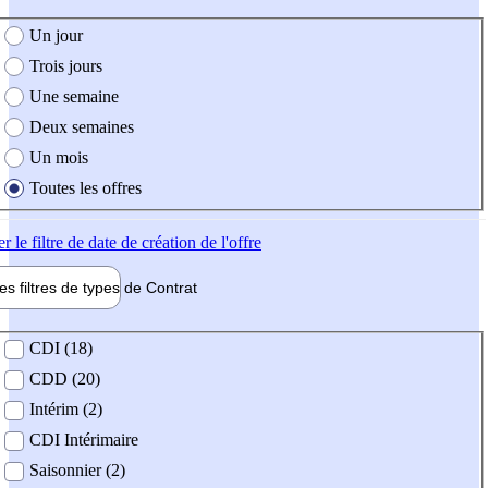
e création de l'offre
Un jour
Trois jours
Une semaine
Deux semaines
Un mois
Toutes les offres
er
le filtre de date de création de l'offre
les filtres de types de
Contrat
de contrat
CDI (18)
CDD (20)
Intérim (2)
CDI Intérimaire
Saisonnier (2)