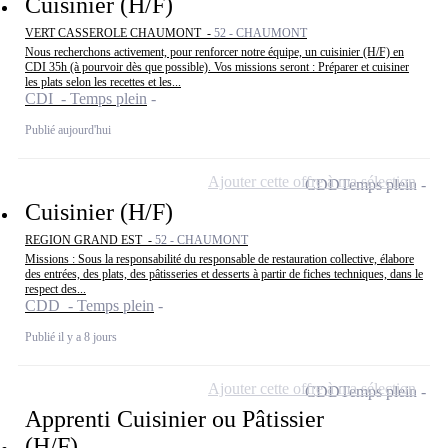
Cuisinier (H/F)
VERT CASSEROLE CHAUMONT -
52 - CHAUMONT
Nous recherchons activement, pour renforcer notre équipe, un cuisinier (H/F) en
CDI 35h (à pourvoir dès que possible). Vos missions seront : Préparer et cuisiner
les plats selon les recettes et les...
CDI - Temps plein
Publié aujourd'hui
Ajouter cette offre à ma sélection
CDD
Temps plein
Cuisinier (H/F)
REGION GRAND EST -
52 - CHAUMONT
Missions : Sous la responsabilité du responsable de restauration collective, élabore
des entrées, des plats, des pâtisseries et desserts à partir de fiches techniques, dans le
respect des...
CDD - Temps plein
Publié il y a 8 jours
Ajouter cette offre à ma sélection
CDD
Temps plein
Apprenti Cuisinier ou Pâtissier
(H/F)