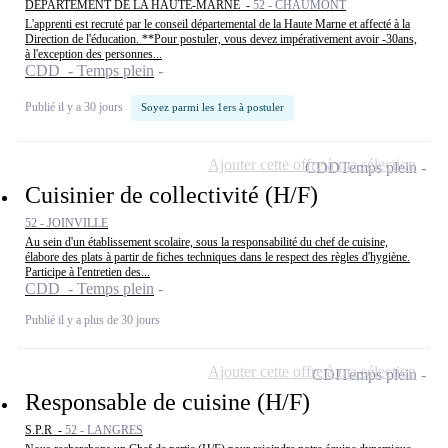
DEPARTEMENT DE LA HAUTE-MARNE -
52 - CHAUMONT
L'apprenti est recruté par le conseil départemental de la Haute Marne et affecté à la
Direction de l'éducation. **Pour postuler, vous devez impérativement avoir -30ans,
à l'exception des personnes...
CDD - Temps plein
Publié il y a 30 jours
Soyez parmi les 1ers à postuler
Ajouter cette offre à ma sélection
CDD
Temps plein
Cuisinier de collectivité (H/F)
52 - JOINVILLE
Au sein d'un établissement scolaire, sous la responsabilité du chef de cuisine,
élabore des plats à partir de fiches techniques dans le respect des règles d'hygiène.
Participe à l'entretien des...
CDD - Temps plein
Publié il y a plus de 30 jours
Ajouter cette offre à ma sélection
CDI
Temps plein
Responsable de cuisine (H/F)
S.P.R -
52 - LANGRES