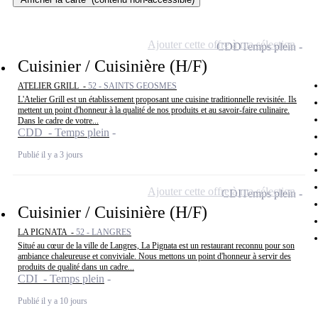
Ajouter cette offre à ma sélection
CDD
Temps plein
Cuisinier / Cuisinière (H/F)
ATELIER GRILL -
52 - SAINTS GEOSMES
L'Atelier Grill est un établissement proposant une cuisine traditionnelle revisitée. Ils
mettent un point d'honneur à la qualité de nos produits et au savoir-faire culinaire.
Dans le cadre de votre...
CDD - Temps plein
Publié il y a 3 jours
Ajouter cette offre à ma sélection
CDI
Temps plein
Cuisinier / Cuisinière (H/F)
LA PIGNATA -
52 - LANGRES
Situé au cœur de la ville de Langres, La Pignata est un restaurant reconnu pour son
ambiance chaleureuse et conviviale. Nous mettons un point d'honneur à servir des
produits de qualité dans un cadre...
CDI - Temps plein
Publié il y a 10 jours