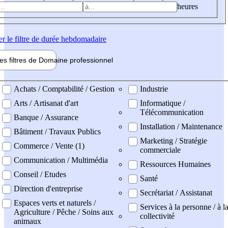
heures
er
le filtre de durée hebdomadaire
les filtres de
Domaine pro
fessionnel
ne professionel
Achats / Comptabilité / Gestion
Industrie
Arts / Artisanat d'art
Informatique /
Télécommunication
Banque / Assurance
Installation / Maintenance
Bâtiment / Travaux Publics
Marketing / Stratégie
Commerce / Vente (1)
commerciale
Communication / Multimédia
Ressources Humaines
Conseil / Etudes
Santé
Direction d'entreprise
Secrétariat / Assistanat
Espaces verts et naturels /
Services à la personne / à l
Agriculture / Pêche / Soins aux
collectivité
animaux