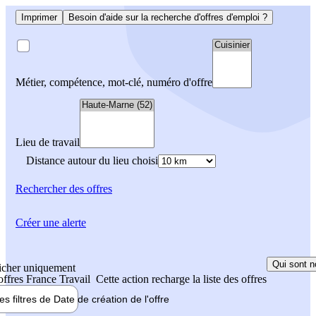
Imprimer
Besoin d'aide sur la recherche d'offres d'emploi ?
Métier, compétence, mot-clé, numéro d'offre
Lieu de travail
Distance autour du lieu choisi
Rechercher
des offres
Créer une alerte
Qui sont n
icher uniquement
 offres France Travail
Cette action recharge la liste des offres
les filtres de
Date de création
de l'offre