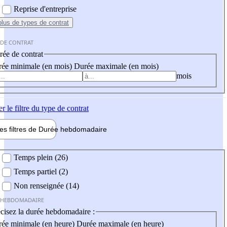
Reprise d'entreprise
plus
de types de contrat
 DE CONTRAT
ée de contrat
ée minimale (en mois)
Durée maximale (en mois)
mois
er
le filtre du type de contrat
les filtres de
Durée hebdo
madaire
 hebdomadaire
Temps plein (26)
Temps partiel (2)
Non renseignée (14)
 HEBDOMADAIRE
cisez la durée hebdomadaire :
ée minimale (en heure)
Durée maximale (en heure)