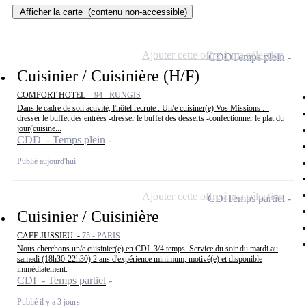
Afficher la carte
(contenu non-accessible)
Ajouter cette offre à ma sélection
CDD
Temps plein
Cuisinier / Cuisinière (H/F)
COMFORT HOTEL -
94 - RUNGIS
Dans le cadre de son activité, l'hôtel recrute : Un/e cuisiner(e) Vos Missions : -
dresser le buffet des entrées -dresser le buffet des desserts -confectionner le plat du
jour(cuisine...
CDD - Temps plein
Publié aujourd'hui
Ajouter cette offre à ma sélection
CDI
Temps partiel
Cuisinier / Cuisinière
CAFE JUSSIEU -
75 - PARIS
Nous cherchons un/e cuisinier(e) en CDI. 3/4 temps. Service du soir du mardi au
samedi (18h30-22h30) 2 ans d'expérience minimum, motivé(e) et disponible
immédiatement.
CDI - Temps partiel
Publié il y a 3 jours