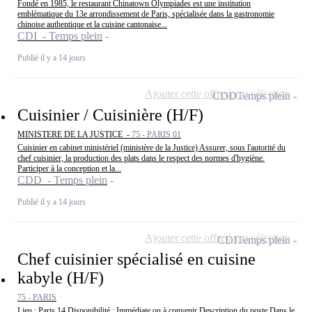
Fondé en 1985, le restaurant Chinatown Olympiades est une institution
emblématique du 13e arrondissement de Paris, spécialisée dans la gastronomie
chinoise authentique et la cuisine cantonaise...
CDI - Temps plein
Publié il y a 14 jours
Ajouter cette offre à ma sélection
CDD
Temps plein
Cuisinier / Cuisinière (H/F)
MINISTERE DE LA JUSTICE -
75 - PARIS 01
Cuisinier en cabinet ministériel (ministère de la Justice) Assurer, sous l'autorité du
chef cuisinier, la production des plats dans le respect des normes d'hygiène.
Participer à la conception et la...
CDD - Temps plein
Publié il y a 14 jours
Ajouter cette offre à ma sélection
CDI
Temps plein
Chef cuisinier spécialisé en cuisine
kabyle (H/F)
75 - PARIS
Lieu : Paris 14 Disponibilité : Immédiate ou à convenir Description du poste Dans le