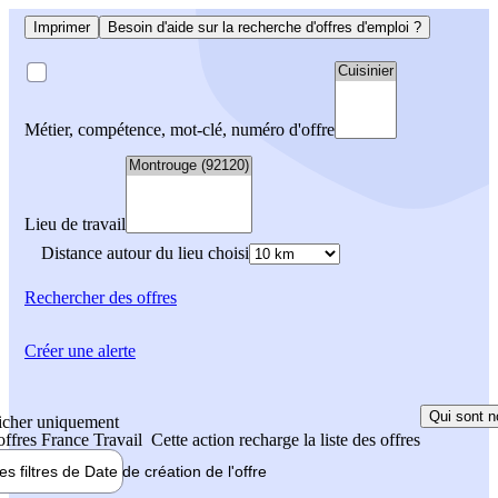
Imprimer
Besoin d'aide sur la recherche d'offres d'emploi ?
Métier, compétence, mot-clé, numéro d'offre
Lieu de travail
Distance autour du lieu choisi
Rechercher
des offres
Créer une alerte
Qui sont n
icher uniquement
 offres France Travail
Cette action recharge la liste des offres
les filtres de
Date de création
de l'offre