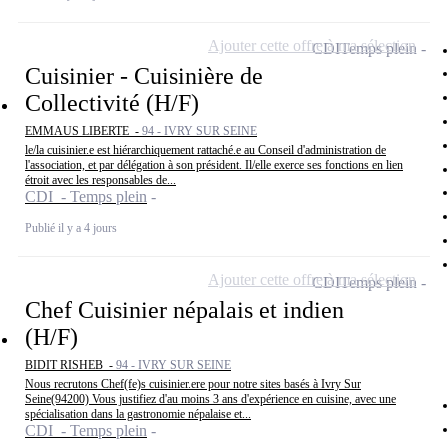
Ajouter cette offre à ma sélection
CDI
Temps plein
Cuisinier - Cuisinière de
Collectivité (H/F)
EMMAUS LIBERTE -
94 - IVRY SUR SEINE
le/la cuisinier.e est hiérarchiquement rattaché.e au Conseil d'administration de
l'association, et par délégation à son président. Il/elle exerce ses fonctions en lien
étroit avec les responsables de...
CDI - Temps plein
Publié il y a 4 jours
Ajouter cette offre à ma sélection
CDI
Temps plein
Chef Cuisinier népalais et indien
(H/F)
BIDIT RISHEB -
94 - IVRY SUR SEINE
Nous recrutons Chef(fe)s cuisinier.ere pour notre sites basés à Ivry Sur
Seine(94200) Vous justifiez d'au moins 3 ans d'expérience en cuisine, avec une
spécialisation dans la gastronomie népalaise et...
CDI - Temps plein