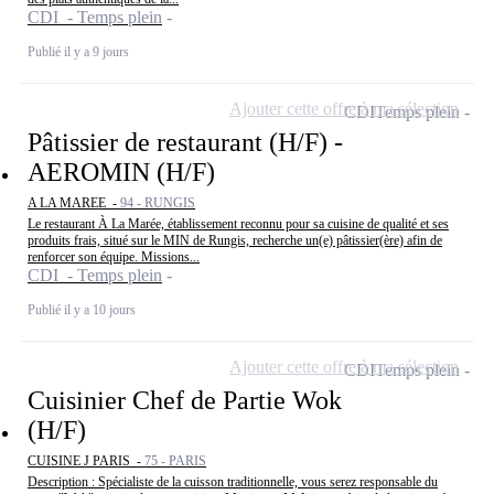
CDI - Temps plein
Publié il y a 9 jours
Ajouter cette offre à ma sélection
CDI
Temps plein
Pâtissier de restaurant (H/F) -
AEROMIN (H/F)
A LA MAREE -
94 - RUNGIS
Le restaurant À La Marée, établissement reconnu pour sa cuisine de qualité et ses
produits frais, situé sur le MIN de Rungis, recherche un(e) pâtissier(ère) afin de
renforcer son équipe. Missions...
CDI - Temps plein
Publié il y a 10 jours
Ajouter cette offre à ma sélection
CDI
Temps plein
Cuisinier Chef de Partie Wok
(H/F)
CUISINE J PARIS -
75 - PARIS
Description : Spécialiste de la cuisson traditionnelle, vous serez responsable du