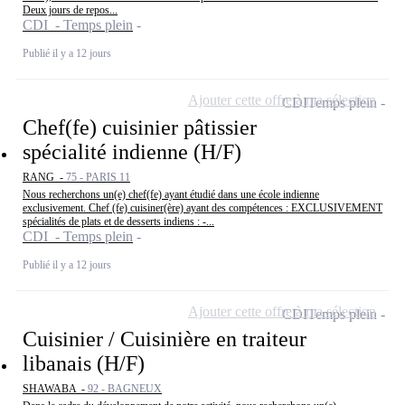
Deux jours de repos...
CDI - Temps plein
Publié il y a 12 jours
Ajouter cette offre à ma sélection
CDI
Temps plein
Chef(fe) cuisinier pâtissier
spécialité indienne (H/F)
RANG -
75 - PARIS 11
Nous recherchons un(e) chef(fe) ayant étudié dans une école indienne
exclusivement. Chef (fe) cuisiner(ère) ayant des compétences : EXCLUSIVEMENT
spécialités de plats et de desserts indiens : -...
CDI - Temps plein
Publié il y a 12 jours
Ajouter cette offre à ma sélection
CDI
Temps plein
Cuisinier / Cuisinière en traiteur
libanais (H/F)
SHAWABA -
92 - BAGNEUX