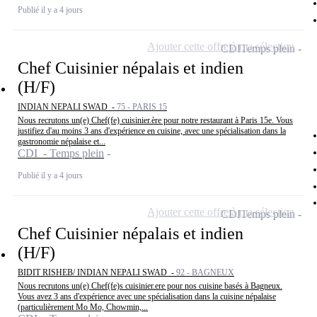
Publié il y a 4 jours
Ajouter cette offre à ma sélection
CDI
Temps plein
Chef Cuisinier népalais et indien
(H/F)
INDIAN NEPALI SWAD -
75 - PARIS 15
Nous recrutons un(e) Chef(fe) cuisinier.ère pour notre restaurant à Paris 15e. Vous
justifiez d'au moins 3 ans d'expérience en cuisine, avec une spécialisation dans la
gastronomie népalaise et...
CDI - Temps plein
Publié il y a 4 jours
Ajouter cette offre à ma sélection
CDI
Temps plein
Chef Cuisinier népalais et indien
(H/F)
BIDIT RISHEB/ INDIAN NEPALI SWAD -
92 - BAGNEUX
Nous recrutons un(e) Chef(fe)s cuisinier.ere pour nos cuisine basés à Bagneux.
Vous avez 3 ans d'expérience avec une spécialisation dans la cuisine népalaise
(particulièrement Mo Mo, Chowmin,...