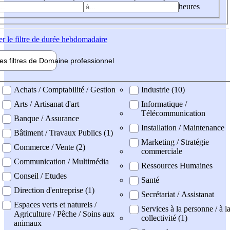
heures
er
le filtre de durée hebdomadaire
les filtres de
Domaine pro
fessionnel
ne professionel
Achats / Comptabilité / Gestion
Industrie (10)
Arts / Artisanat d'art
Informatique /
Télécommunication
Banque / Assurance
Installation / Maintenance
Bâtiment / Travaux Publics (1)
Marketing / Stratégie
Commerce / Vente (2)
commerciale
Communication / Multimédia
Ressources Humaines
Conseil / Etudes
Santé
Direction d'entreprise (1)
Secrétariat / Assistanat
Espaces verts et naturels /
Services à la personne / à l
Agriculture / Pêche / Soins aux
collectivité (1)
animaux