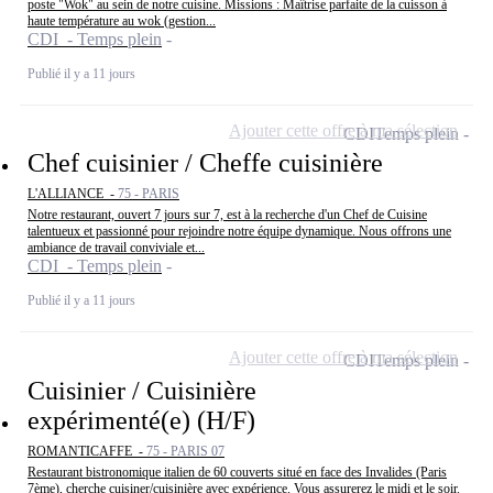
poste "Wok" au sein de notre cuisine. Missions : Maîtrise parfaite de la cuisson à
haute température au wok (gestion...
CDI - Temps plein
Publié il y a 11 jours
Ajouter cette offre à ma sélection
CDI
Temps plein
Chef cuisinier / Cheffe cuisinière
L'ALLIANCE -
75 - PARIS
Notre restaurant, ouvert 7 jours sur 7, est à la recherche d'un Chef de Cuisine
talentueux et passionné pour rejoindre notre équipe dynamique. Nous offrons une
ambiance de travail conviviale et...
CDI - Temps plein
Publié il y a 11 jours
Ajouter cette offre à ma sélection
CDI
Temps plein
Cuisinier / Cuisinière
expérimenté(e) (H/F)
ROMANTICAFFE -
75 - PARIS 07
Restaurant bistronomique italien de 60 couverts situé en face des Invalides (Paris
7ème), cherche cuisiner/cuisinière avec expérience. Vous assurerez le midi et le soir.