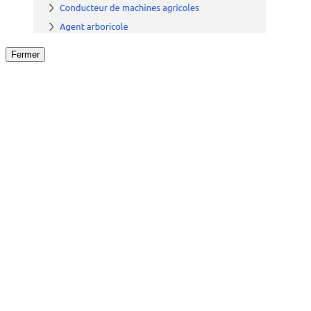
Fermer
Fermer
le détail de l'offre
/
Offre
sur
Offre précéden