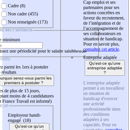
Cap emploi et ses
Cadre (8)
partenaires pour ses
actions concrètes en
Non cadre (455)
faveur du recrutement,
Non renseignée (173)
de l’intégration et de
l’accompagnement de
IRE BRUT MINIMUM
ses collaborateurs en
situation de handicap.
re minimum
Pour en savoir plus,
consultez cet article
.
ssez une périodicité pour le salaire saisi
Entreprise adaptée
NITÉS
Qu'est-ce qu'une
z parmi les 1ers à postuler
entreprise adaptée
)
résultats
?
urquoi serez-vous parmi les
L'entreprise adaptée
premiers à postuler ?
permet à un travailleur
es de plus de 15 jours,
en situation de
tant moins de 4 candidatures
handicap d'exercer
t France Travail est informé)
une activité
ICAP
professionnelle dans
des conditions
Employeur handi-
adaptées à ses
engagé (18)
capacités. Pour en
Qu'est-ce qu'un
savoir plus,
consultez