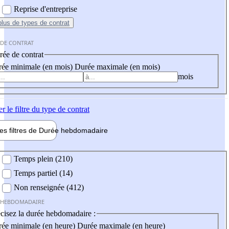
Reprise d'entreprise
plus
de types de contrat
 DE CONTRAT
ée de contrat
ée minimale (en mois)
Durée maximale (en mois)
mois
er
le filtre du type de contrat
les filtres de
Durée hebdo
madaire
 hebdomadaire
Temps plein (210)
Temps partiel (14)
Non renseignée (412)
 HEBDOMADAIRE
cisez la durée hebdomadaire :
ée minimale (en heure)
Durée maximale (en heure)