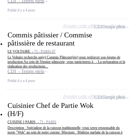
CDI - Temps plein
Publié il y a 4 jours
Ajouter cette offre à ma sélection
CDI
Temps plein
Commis pâtissier / Commise
pâtissière de restaurant
LE VOLTAIRE -
75 - PARIS 07
Le Voltaire recherche un(e) Commis Pâtissier(ère) pour renforcer son équipe de
production Au sein de l'équipe pâtisserie, vous participerez à : - La préparation et la
réalisation des productions...
CDI - Temps plein
Publié il y a 4 jours
Ajouter cette offre à ma sélection
CDI
Temps plein
Cuisinier Chef de Partie Wok
(H/F)
CUISINE J PARIS -
75 - PARIS
Description : Spécialiste de la cuisson traditionnelle, vous serez responsable du
poste "Wok" au sein de notre cuisine. Missions : Maîtrise parfaite de la cuisson à