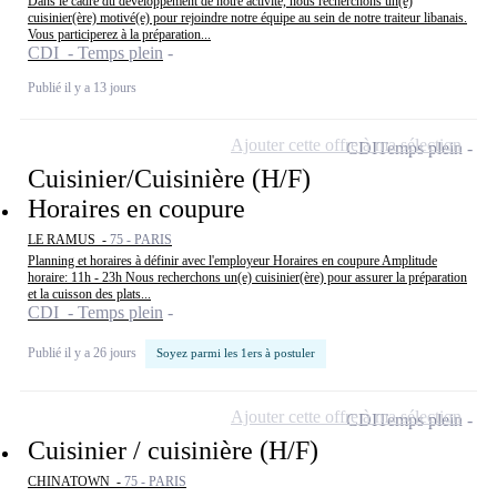
Dans le cadre du développement de notre activité, nous recherchons un(e)
cuisinier(ère) motivé(e) pour rejoindre notre équipe au sein de notre traiteur libanais.
Vous participerez à la préparation...
CDI - Temps plein
Publié il y a 13 jours
Ajouter cette offre à ma sélection
CDI
Temps plein
Cuisinier/Cuisinière (H/F)
Horaires en coupure
LE RAMUS -
75 - PARIS
Planning et horaires à définir avec l'employeur Horaires en coupure Amplitude
horaire: 11h - 23h Nous recherchons un(e) cuisinier(ère) pour assurer la préparation
et la cuisson des plats...
CDI - Temps plein
Publié il y a 26 jours
Soyez parmi les 1ers à postuler
Ajouter cette offre à ma sélection
CDI
Temps plein
Cuisinier / cuisinière (H/F)
CHINATOWN -
75 - PARIS