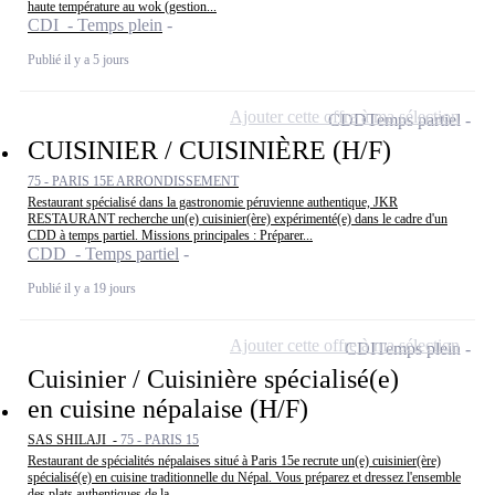
haute température au wok (gestion...
CDI - Temps plein
Publié il y a 5 jours
Ajouter cette offre à ma sélection
CDD
Temps partiel
CUISINIER / CUISINIÈRE (H/F)
75 - PARIS 15E ARRONDISSEMENT
Restaurant spécialisé dans la gastronomie péruvienne authentique, JKR
RESTAURANT recherche un(e) cuisinier(ère) expérimenté(e) dans le cadre d'un
CDD à temps partiel. Missions principales : Préparer...
CDD - Temps partiel
Publié il y a 19 jours
Ajouter cette offre à ma sélection
CDI
Temps plein
Cuisinier / Cuisinière spécialisé(e)
en cuisine népalaise (H/F)
SAS SHILAJI -
75 - PARIS 15
Restaurant de spécialités népalaises situé à Paris 15e recrute un(e) cuisinier(ère)
spécialisé(e) en cuisine traditionnelle du Népal. Vous préparez et dressez l'ensemble
des plats authentiques de la...