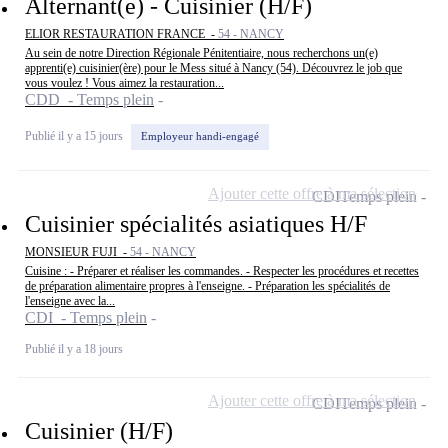
Alternant(e) - Cuisinier (H/F)
ELIOR RESTAURATION FRANCE -
54 - NANCY
Au sein de notre Direction Régionale Pénitentiaire, nous recherchons un(e)
apprenti(e) cuisinier(ère) pour le Mess situé à Nancy (54). Découvrez le job que
vous voulez ! Vous aimez la restauration...
CDD - Temps plein
Publié il y a 15 jours
Employeur handi-engagé
Ajouter cette offre à ma sélection
CDI
Temps plein
Cuisinier spécialités asiatiques H/F
MONSIEUR FUJI -
54 - NANCY
Cuisine : - Préparer et réaliser les commandes. - Respecter les procédures et recettes
de préparation alimentaire propres à l'enseigne. - Préparation les spécialités de
l'enseigne avec la...
CDI - Temps plein
Publié il y a 18 jours
Ajouter cette offre à ma sélection
CDI
Temps plein
Cuisinier (H/F)