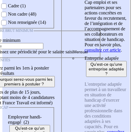
Cap emploi et ses
Cadre (1)
partenaires pour ses
actions concrètes en
Non cadre (48)
faveur du recrutement,
Non renseignée (14)
de l’intégration et de
l’accompagnement de
IRE BRUT MINIMUM
ses collaborateurs en
situation de handicap.
re minimum
Pour en savoir plus,
consultez cet article
.
ssez une périodicité pour le salaire saisi
Entreprise adaptée
NITÉS
Qu'est-ce qu'une
z parmi les 1ers à postuler
entreprise adaptée
résultats
?
urquoi serez-vous parmi les
L'entreprise adaptée
premiers à postuler ?
permet à un travailleur
es de plus de 15 jours,
en situation de
tant moins de 4 candidatures
handicap d'exercer
t France Travail est informé)
une activité
ICAP
professionnelle dans
des conditions
Employeur handi-
adaptées à ses
engagé (2)
capacités. Pour en
Qu'est-ce qu'un
savoir plus,
consultez