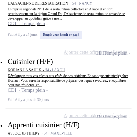
L'ALSACIENNE DE RESTAURATION -
54 - NANCY
Entreprise régionale N° 1 de la restauration collective en Alsace et en fort
accroissement sur la région Grand Est, l'Alsacienne de restauration ne cesse de se
développer au quotidien grâce à nos...
CDI - Temps plein
Publié il y a 24 jours
Employeur handi-engagé
Ajouter cette offre à ma sélection
CDI
Temps plein
Cuisinier (H/F)
KORIAN LA SAULX -
54 - LAXOU
Développez tous vos talents aux côtés de nos résidents En tant que cuisinier(e) chez
Korian : Vous aurez la responsabilité de préparer des repas savoureux et équilibrés
pour nos résidents, en...
CDI - Temps plein
Publié il y a plus de 30 jours
Ajouter cette offre à ma sélection
CDD
Temps plein
Apprenti cuisinier (H/F)
ASSOC. JB THIERY -
54 - MAXEVILLE