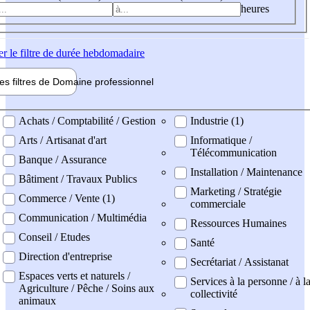
heures
er
le filtre de durée hebdomadaire
les filtres de
Domaine pro
fessionnel
ne professionel
Achats / Comptabilité / Gestion
Industrie (1)
Arts / Artisanat d'art
Informatique /
Télécommunication
Banque / Assurance
Installation / Maintenance
Bâtiment / Travaux Publics
Marketing / Stratégie
Commerce / Vente (1)
commerciale
Communication / Multimédia
Ressources Humaines
Conseil / Etudes
Santé
Direction d'entreprise
Secrétariat / Assistanat
Espaces verts et naturels /
Services à la personne / à l
Agriculture / Pêche / Soins aux
collectivité
animaux