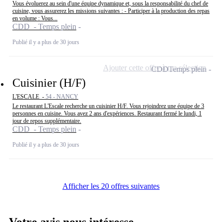
Vous évoluerez au sein d'une équipe dynamique et, sous la responsabilité du chef de
cuisine, vous assurerez les missions suivantes : - Participer à la production des repas
en volume : Vous...
CDD - Temps plein
Publié il y a plus de 30 jours
Ajouter cette offre à ma sélection
CDD
Temps plein
Cuisinier (H/F)
L'ESCALE -
54 - NANCY
Le restaurant L'Escale recherche un cuisinier H/F. Vous rejoindrez une équipe de 3
personnes en cuisine. Vous avez 2 ans d'expériences. Restaurant fermé le lundi, 1
jour de repos supplémentaire.
CDD - Temps plein
Publié il y a plus de 30 jours
Afficher les 20 offres suivantes
Votre avis nous intéresse