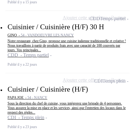
Publié il y a 15 jours
Ajouter cette offre à ma sélection
CDD
Temps partiel
Cuisinier / Cuisinière (H/F) 30 H
GINO -
54 - VANDOEUVRE LES NANCY
Notre restaurant, chez Gino, propose une cuisine italienne traditionnelle et créative !
Nous travaillons à partir de produits frais avec une capacité de 100 couverts par
jours. Vos principales...
CDD - Temps partiel
Publié il y a 22 jours
Ajouter cette offre à ma sélection
CDI
Temps plein
Cuisinier / Cuisinière (H/F)
PAPA JOE -
54 - NANCY
Sous la direction du chef de cuisine, vous intégrerez une brigade de 4 personnes.
Vous assurez la mise en place et les services, ainsi que l'entretien des locaux dans le
respect des règles...
CDI - Temps plein
Publié il y a 23 jours