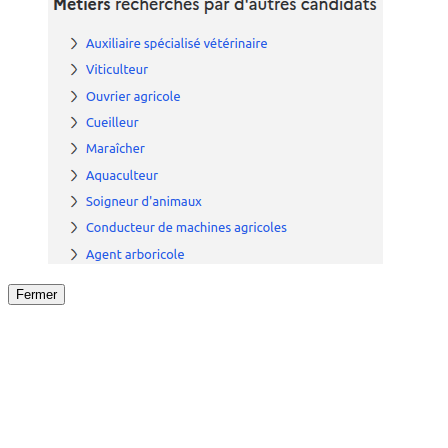
Fermer
Fermer
le détail de l'offre
/
Offre
sur
Offre précéden