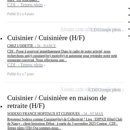
jours. Vos principales...
CDI - Temps plein
Publié il y a 4 jours
Ajouter cette offre à ma sélection
CDI
Temps plein
Cuisinier / Cuisinière (H/F)
CHEZ L'ODETTE -
54 - NANCY
CDI - Poste à pourvoir immédiatement Dans le cadre de notre activité, nous
recherchons un(e) cuisinier(ère) motivé(e) et autonome pour rejoindre notre petit
restaurant convivial. Nous effectuons une...
CDI - Temps plein
Publié il y a 7 jours
Ajouter cette offre à ma sélection
CDD
Temps plein
Cuisinier / Cuisinière en maison de
retraite (H/F)
SODEXO FRANCE HOPITAUX ET CLINIQUES -
54 - ST MAX
Rejoignez Sodexo comme Cuisinier(ère) de Collectivité ! Lieu : EHPAD Hôtel Club
de Nancy - client historique Début : à partir du 3 novembre 2025 Contrat : CDI -
Temps plein (35h) Qui sommes-nous...