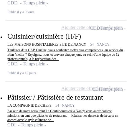
CDD - Temps plein
Publié il y a 9 jours
Ajouter cette offre à ma sélection
CDD
Temps plein
Cuisinier/cuisinière (H/F)
LES MAISONS HOSPITALIERES SITE DE NANCY -
54 - NANCY
Titulaires d'un CAP Cuisine, vous souhaitez mettre vos compétences, au service du
Bien-Vieillir ? Rejoignez-nous et œuvrez chaque jour, au sein d'une équipe de 12
professionnels, à la préparation des...
CDD - Temps plein
Publié il y a 12 jours
Ajouter cette offre à ma sélection
CDI
Temps plein
Pâtissier / Pâtissière de restaurant
LA COMPAGNIE DE CHEFS -
54 - NANCY
Au sein de notre restaurant La Gentilhommiere à Nancy vous aurez comme
missions en tant que pâtissier de restaurant : - Réaliser les desserts de la carte en
accord avec le style culinaire de...
CDI - Temps plein