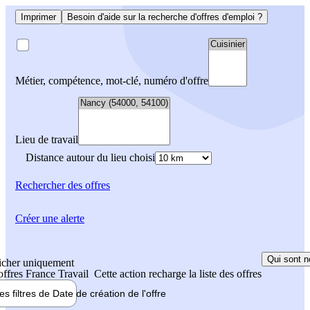
Imprimer
Besoin d'aide sur la recherche d'offres d'emploi ?
Métier, compétence, mot-clé, numéro d'offre
Lieu de travail
Distance autour du lieu choisi
Rechercher
des offres
Créer une alerte
Qui sont n
icher uniquement
 offres France Travail
Cette action recharge la liste des offres
les filtres de
Date de création
de l'offre