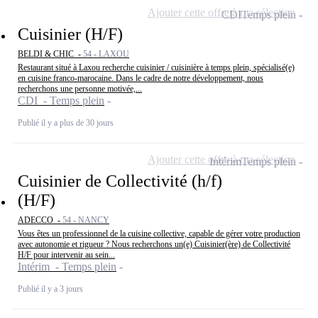
Ajouter cette offre à ma sélection
CDI
Temps plein
Cuisinier (H/F)
BELDI & CHIC -
54 - LAXOU
Restaurant situé à Laxou recherche cuisinier / cuisinière à temps plein, spécialisé(e)
en cuisine franco-marocaine. Dans le cadre de notre développement, nous
recherchons une personne motivée,...
CDI - Temps plein
Publié il y a plus de 30 jours
Ajouter cette offre à ma sélection
Intérim
Temps plein
Cuisinier de Collectivité (h/f)
(H/F)
ADECCO -
54 - NANCY
Vous êtes un professionnel de la cuisine collective, capable de gérer votre production
avec autonomie et rigueur ? Nous recherchons un(e) Cuisinier(ère) de Collectivité
H/F pour intervenir au sein...
Intérim - Temps plein
Publié il y a 3 jours