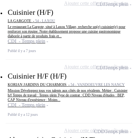
Ajouter cette offre à ma sélection
CDI
Temps plein
Cuisinier (H/F)
LA GARGOTE -
54 - LAXOU
Le restaurant La Gargote, situé à Laxou Village, recherche un(e) cuisinier(e) pour
renforcer son équipe. Notre établissement propose une cuisine gastronomique
élaborée à partir de produits frais et...
CDI - Temps plein
Publié il y a 7 jours
Ajouter cette offre à ma sélection
CDI
Temps plein
Cuisinier H/F (H/F)
KORIAN JARDINS DU CHARMOIS -
54 - VANDOEUVRE LES NANCY
Mission Développez tous vos talents aux côtés de nos résidents. Métier : Cuisinier
h/f Temps de travail : Temps plein Type de contrat : CDD Niveau d'études : BEP,
CAP Niveau d'expérience : Moins...
CDI - Temps plein
Publié il y a 12 jours
Ajouter cette offre à ma sélection
CDD
Temps plein