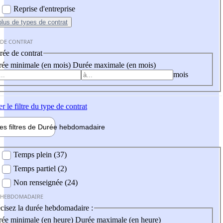
Reprise d'entreprise
plus
de types de contrat
 DE CONTRAT
ée de contrat
ée minimale (en mois)
Durée maximale (en mois)
mois
er
le filtre du type de contrat
les filtres de
Durée hebdo
madaire
 hebdomadaire
Temps plein (37)
Temps partiel (2)
Non renseignée (24)
 HEBDOMADAIRE
cisez la durée hebdomadaire :
ée minimale (en heure)
Durée maximale (en heure)