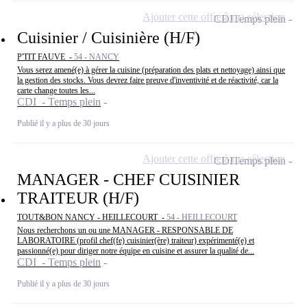
Ajouter cette offre à ma sélection
CDI
Temps plein
Cuisinier / Cuisinière (H/F)
P'TIT FAUVE -
54 - NANCY
Vous serez amené(e) à gérer la cuisine (préparation des plats et nettoyage) ainsi que
la gestion des stocks. Vous devrez faire preuve d'inventivité et de réactivité, car la
carte change toutes les...
CDI - Temps plein
Publié il y a plus de 30 jours
Ajouter cette offre à ma sélection
CDI
Temps plein
MANAGER - CHEF CUISINIER
TRAITEUR (H/F)
TOUT&BON NANCY - HEILLECOURT -
54 - HEILLECOURT
Nous recherchons un ou une MANAGER - RESPONSABLE DE
LABORATOIRE (profil chef(fe) cuisinier(ère) traiteur) expérimenté(e) et
passionné(e) pour diriger notre équipe en cuisine et assurer la qualité de...
CDI - Temps plein
Publié il y a plus de 30 jours