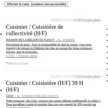
Afficher la carte
(contenu non-accessible)
Ajouter cette offre à ma sélection
CDD
Temps plein
Cuisinier / Cuisinière de
collectivité (H/F)
MAISON DE LA RÉGION DE NANCY -
54 - POMPEY
Description du poste : Sous la responsabilité du chef de cuisine, vous serez
chargé(e) de préparer et d'élaborer des plats en suivant des fiches techniques
précises, tout en respectant...
CDD - Temps plein
Publié il y a 2 jours
Ajouter cette offre à ma sélection
CDI
Temps plein
Cuisinier / Cuisinière (H/F) 39 H
(H/F)
GINO -
54 - VANDŒUVRE-LÈS-NANCY
Notre restaurant, chez Gino, propose une cuisine italienne traditionnelle et créative !
Nous travaillons à partir de produits frais avec une capacité de 100 couverts par