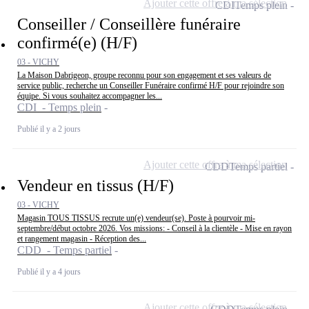
Ajouter cette offre à ma sélection
CDI
Temps plein
Conseiller / Conseillère funéraire
confirmé(e) (H/F)
03 - VICHY
La Maison Dabrigeon, groupe reconnu pour son engagement et ses valeurs de
service public, recherche un Conseiller Funéraire confirmé H/F pour rejoindre son
équipe. Si vous souhaitez accompagner les...
CDI - Temps plein
Publié il y a 2 jours
Ajouter cette offre à ma sélection
CDD
Temps partiel
Vendeur en tissus (H/F)
03 - VICHY
Magasin TOUS TISSUS recrute un(e) vendeur(se). Poste à pourvoir mi-
septembre/début octobre 2026. Vos missions: - Conseil à la clientèle - Mise en rayon
et rangement magasin - Réception des...
CDD - Temps partiel
Publié il y a 4 jours
Ajouter cette offre à ma sélection