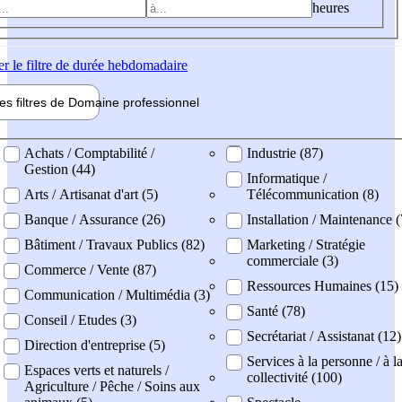
heures
er
le filtre de durée hebdomadaire
les filtres de
Domaine pro
fessionnel
ne professionel
Achats / Comptabilité /
Industrie (87)
Gestion (44)
Informatique /
Arts / Artisanat d'art (5)
Télécommunication (8)
Banque / Assurance (26)
Installation / Maintenance 
Bâtiment / Travaux Publics (82)
Marketing / Stratégie
commerciale (3)
Commerce / Vente (87)
Ressources Humaines (15)
Communication / Multimédia (3)
Santé (78)
Conseil / Etudes (3)
Secrétariat / Assistanat (12)
Direction d'entreprise (5)
Services à la personne / à l
Espaces verts et naturels /
collectivité (100)
Agriculture / Pêche / Soins aux