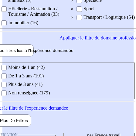
animaux (5)
Spectacle
Hôtellerie - Restauration /
Sport
Tourisme / Animation (33)
Transport / Logistique (54)
Immobilier (16)
Appliquer
le filtre du domaine professi
es filtres liés à l'
Expérience
demandée
ience demandée
Moins de 1 an (42)
De 1 à 3 ans (191)
Plus de 3 ans (41)
Non renseignée (179)
er
le filtre de l'expérience demandée
Plus De
Filtres
IFICATION
par France travail,