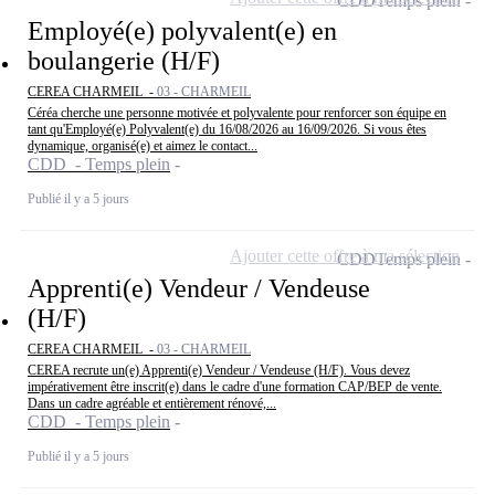
CDD
Temps plein
Employé(e) polyvalent(e) en
boulangerie (H/F)
CEREA CHARMEIL -
03 - CHARMEIL
Céréa cherche une personne motivée et polyvalente pour renforcer son équipe en
tant qu'Employé(e) Polyvalent(e) du 16/08/2026 au 16/09/2026. Si vous êtes
dynamique, organisé(e) et aimez le contact...
CDD - Temps plein
Publié il y a 5 jours
Ajouter cette offre à ma sélection
CDD
Temps plein
Apprenti(e) Vendeur / Vendeuse
(H/F)
CEREA CHARMEIL -
03 - CHARMEIL
CEREA recrute un(e) Apprenti(e) Vendeur / Vendeuse (H/F). Vous devez
impérativement être inscrit(e) dans le cadre d'une formation CAP/BEP de vente.
Dans un cadre agréable et entièrement rénové,...
CDD - Temps plein
Publié il y a 5 jours