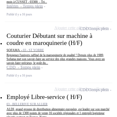
mois à CUSSET - 03300. - Tri...
Intérim - Temps plein
Publié il y a 16 jours
Ajouter cette offre à ma sélection
CDD
Temps plein
Couturier Débutant sur machine à
coudre en maroquinerie (H/F)
SOFAMA -
03 - ST YORRE
Rejoignez l'univers raffiné de la maroquinerie de qualité ! Depuis plus de 1989,
Sofama met son savoir-faire au service des plus grandes maisons. Vous avez un
savoir-faire précieux, le goût du...
CDD - Temps plein
Publié il y a 16 jours
Ajouter cette offre à ma sélection
CDD
Temps plein
Employé Libre-service ( H/F)
03 - BELLERIVE SUR ALLIER
ALDI, grand groupe de distribution alimentaire européen, est leader sur son marché
avec plus de 1300 points de vente,16 sociétés régionales et 1 entrepôt logistique
répartis partout en France. Notre...