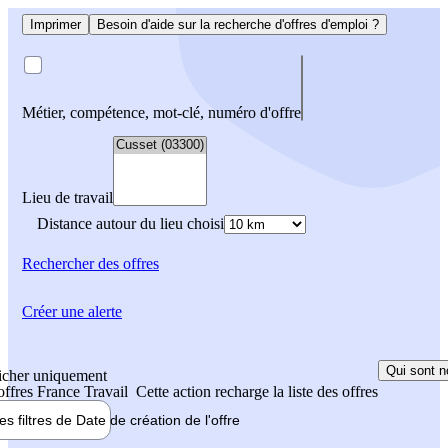
Imprimer
Besoin d'aide sur la recherche d'offres d'emploi ?
Métier, compétence, mot-clé, numéro d'offre
Lieu de travail
Distance autour du lieu choisi
Rechercher
des offres
Créer une alerte
Qui sont n
icher uniquement
 offres France Travail
Cette action recharge la liste des offres
les filtres de
Date de création
de l'offre