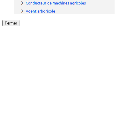
Fermer
Fermer
le détail de l'offre
/
Offre
sur
Offre précéden