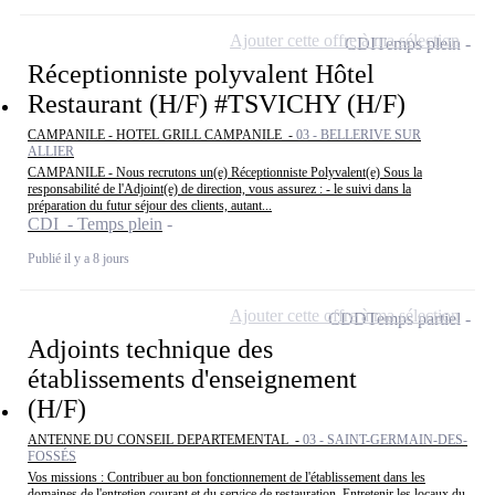
Ajouter cette offre à ma sélection
CDI
Temps plein
Réceptionniste polyvalent Hôtel
Restaurant (H/F) #TSVICHY (H/F)
CAMPANILE - HOTEL GRILL CAMPANILE -
03 - BELLERIVE SUR
ALLIER
CAMPANILE - Nous recrutons un(e) Réceptionniste Polyvalent(e) Sous la
responsabilité de l'Adjoint(e) de direction, vous assurez : - le suivi dans la
préparation du futur séjour des clients, autant...
CDI - Temps plein
Publié il y a 8 jours
Ajouter cette offre à ma sélection
CDD
Temps partiel
Adjoints technique des
établissements d'enseignement
(H/F)
ANTENNE DU CONSEIL DEPARTEMENTAL -
03 - SAINT-GERMAIN-DES-
FOSSÉS
Vos missions : Contribuer au bon fonctionnement de l'établissement dans les
domaines de l'entretien courant et du service de restauration. Entretenir les locaux du