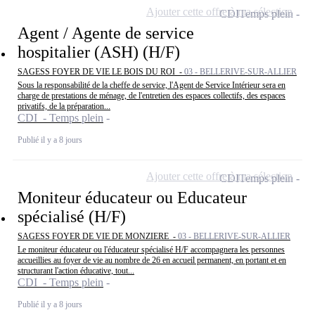
Ajouter cette offre à ma sélection
CDI
Temps plein
Agent / Agente de service
hospitalier (ASH) (H/F)
SAGESS FOYER DE VIE LE BOIS DU ROI -
03 - BELLERIVE-SUR-ALLIER
Sous la responsabilité de la cheffe de service, l'Agent de Service Intérieur sera en
charge de prestations de ménage, de l'entretien des espaces collectifs, des espaces
privatifs, de la préparation...
CDI - Temps plein
Publié il y a 8 jours
Ajouter cette offre à ma sélection
CDI
Temps plein
Moniteur éducateur ou Educateur
spécialisé (H/F)
SAGESS FOYER DE VIE DE MONZIERE -
03 - BELLERIVE-SUR-ALLIER
Le moniteur éducateur ou l'éducateur spécialisé H/F accompagnera les personnes
accueillies au foyer de vie au nombre de 26 en accueil permanent, en portant et en
structurant l'action éducative, tout...
CDI - Temps plein
Publié il y a 8 jours