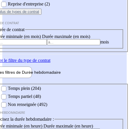
Reprise d'entreprise (2)
plus
de types de contrat
 DE CONTRAT
ée de contrat
ée minimale (en mois)
Durée maximale (en mois)
mois
er
le filtre du type de contrat
les filtres de
Durée hebdo
madaire
 hebdomadaire
Temps plein (204)
Temps partiel (48)
Non renseignée (492)
 HEBDOMADAIRE
cisez la durée hebdomadaire :
ée minimale (en heure)
Durée maximale (en heure)