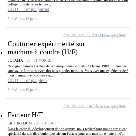
collège. Entretenir les tenues...
CDD - Temps partiel
Publié il y a 10 jours
Ajouter cette offre à ma sélection
CDD
Temps plein
Couturier expérimenté sur
machine à coudre (H/F)
SOFAMA -
03 - ST YORRE
Rejoignez l'univers raffiné de la maroquinerie de qualité ! Depuis 1989, Sofama met
son savoir-faire au service des plus grandes maisons. Vous avez une expérience de 3
mois minimum en couture sur...
CDD - Temps plein
Publié il y a 10 jours
Ajouter cette offre à ma sélection
Intérim
Temps plein
Facteur H/F
CRIT INTERIM -
03 - CUSSET
Dans le cadre du développement de son activité, nous recherchons pour notre client,
spécialisé dans la distribution postale, un Facteur pour une mission en intérim d'un