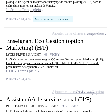
plastique, un Agent de maintenance nettoyage de moules plasturgie (H/F) dans le
cadre d'une mission en intérim de 6 mois...
Intérim - Temps plein
Publié il y a 18 jours
Soyez parmi les 1ers à postuler
Ajouter cette offre à ma sélection
CDI
Temps plein
Enseignant Eco Gestion (option
Marketing) (H/F)
LYCEE PRIVE E.S. VICHY -
03 - VICHY
L'ES Vichy recherche un(e) enseignant(e) en Eco-Gestion option Marketing (H/F),
Contrat et employeur éducation nationale (BTS MCO et BTS MECP). Prise de
poste rentrée de septembre 2026. Emploi du...
CDI - Temps plein
Publié il y a 23 jours
Ajouter cette offre à ma sélection
CDD
Temps plein
Assistant(e) de service social (H/F)
PJJ - STEMO ALLIER - UEMO CUSSET -
03 - CUSSET
La Protection Judiciaire de la Jeunesse est chargée de mettre en œuvre les