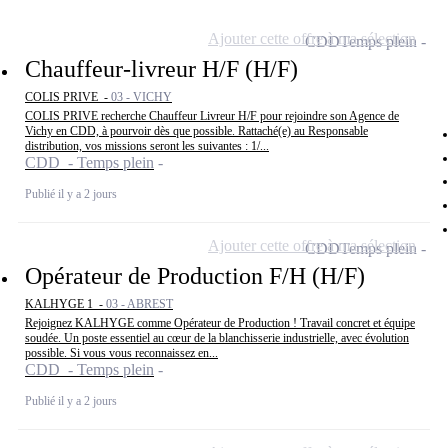
Ajouter cette offre à ma sélection
CDD
Temps plein
Chauffeur-livreur H/F (H/F)
COLIS PRIVE -
03 - VICHY
COLIS PRIVE recherche Chauffeur Livreur H/F pour rejoindre son Agence de
Vichy en CDD, à pourvoir dès que possible. Rattaché(e) au Responsable
distribution, vos missions seront les suivantes : 1/...
CDD - Temps plein
Publié il y a 2 jours
Ajouter cette offre à ma sélection
CDD
Temps plein
Opérateur de Production F/H (H/F)
KALHYGE 1 -
03 - ABREST
Rejoignez KALHYGE comme Opérateur de Production ! Travail concret et équipe
soudée. Un poste essentiel au cœur de la blanchisserie industrielle, avec évolution
possible. Si vous vous reconnaissez en...
CDD - Temps plein
Publié il y a 2 jours