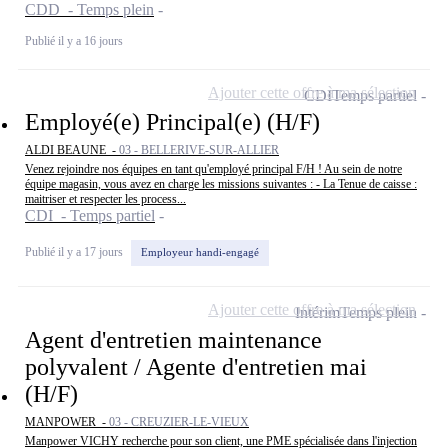
CDD - Temps plein
Publié il y a 16 jours
Ajouter cette offre à ma sélection
CDI
Temps partiel
Employé(e) Principal(e) (H/F)
ALDI BEAUNE -
03 - BELLERIVE-SUR-ALLIER
Venez rejoindre nos équipes en tant qu'employé principal F/H ! Au sein de notre
équipe magasin, vous avez en charge les missions suivantes : - La Tenue de caisse :
maitriser et respecter les process...
CDI - Temps partiel
Publié il y a 17 jours
Employeur handi-engagé
Ajouter cette offre à ma sélection
Intérim
Temps plein
Agent d'entretien maintenance
polyvalent / Agente d'entretien mai
(H/F)
MANPOWER -
03 - CREUZIER-LE-VIEUX
Manpower VICHY recherche pour son client, une PME spécialisée dans l'injection