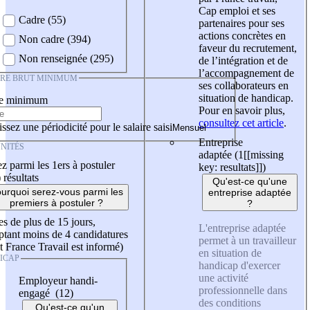
Cap emploi et ses
Cadre (55)
partenaires pour ses
actions concrètes en
Non cadre (394)
faveur du recrutement,
Non renseignée (295)
de l’intégration et de
l’accompagnement de
IRE BRUT MINIMUM
ses collaborateurs en
situation de handicap.
re minimum
Pour en savoir plus,
consultez cet article
.
ssez une périodicité pour le salaire saisi
Entreprise
NITÉS
adaptée (1
[[missing
z parmi les 1ers à postuler
key: resultats]]
)
)
résultats
Qu'est-ce qu'une
urquoi serez-vous parmi les
entreprise adaptée
premiers à postuler ?
?
es de plus de 15 jours,
L'entreprise adaptée
tant moins de 4 candidatures
permet à un travailleur
t France Travail est informé)
en situation de
ICAP
handicap d'exercer
une activité
Employeur handi-
professionnelle dans
engagé (12)
des conditions
Qu'est-ce qu'un