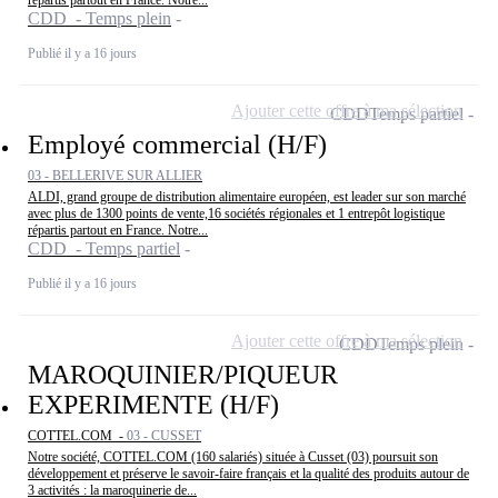
CDD - Temps plein
Publié il y a 16 jours
Ajouter cette offre à ma sélection
CDD
Temps partiel
Employé commercial (H/F)
03 - BELLERIVE SUR ALLIER
ALDI, grand groupe de distribution alimentaire européen, est leader sur son marché
avec plus de 1300 points de vente,16 sociétés régionales et 1 entrepôt logistique
répartis partout en France. Notre...
CDD - Temps partiel
Publié il y a 16 jours
Ajouter cette offre à ma sélection
CDD
Temps plein
MAROQUINIER/PIQUEUR
EXPERIMENTE (H/F)
COTTEL.COM -
03 - CUSSET
Notre société, COTTEL.COM (160 salariés) située à Cusset (03) poursuit son
développement et préserve le savoir-faire français et la qualité des produits autour de
3 activités : la maroquinerie de...