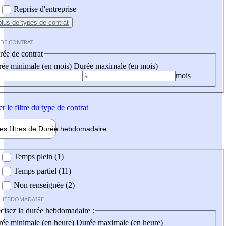
Reprise d'entreprise
plus
de types de contrat
 DE CONTRAT
ée de contrat
ée minimale (en mois)
Durée maximale (en mois)
mois
er
le filtre du type de contrat
les filtres de
Durée hebdo
madaire
 hebdomadaire
Temps plein (1)
Temps partiel (11)
Non renseignée (2)
 HEBDOMADAIRE
cisez la durée hebdomadaire :
ée minimale (en heure)
Durée maximale (en heure)