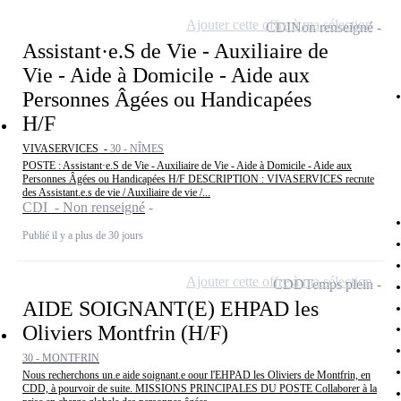
Ajouter cette offre à ma sélection
CDI
Non renseigné
Assistant·e.S de Vie - Auxiliaire de
Vie - Aide à Domicile - Aide aux
Personnes Âgées ou Handicapées
H/F
VIVASERVICES -
30 - NÎMES
POSTE : Assistant·e.S de Vie - Auxiliaire de Vie - Aide à Domicile - Aide aux
Personnes Âgées ou Handicapées H/F DESCRIPTION : VIVASERVICES recrute
des Assistant.e.s de vie / Auxiliaire de vie /...
CDI - Non renseigné
Publié il y a plus de 30 jours
Ajouter cette offre à ma sélection
CDD
Temps plein
AIDE SOIGNANT(E) EHPAD les
Oliviers Montfrin (H/F)
30 - MONTFRIN
Nous recherchons un.e aide soignant.e oour l'EHPAD les Oliviers de Montfrin, en
CDD, à pourvoir de suite. MISSIONS PRINCIPALES DU POSTE Collaborer à la