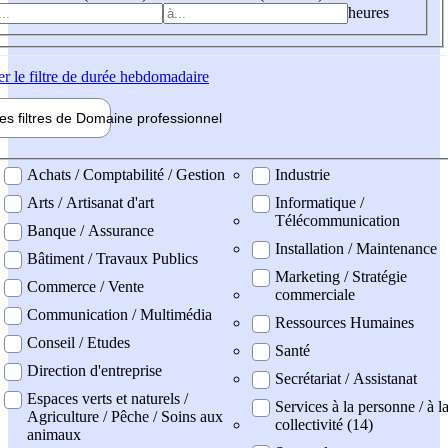
heures
er
le filtre de durée hebdomadaire
les filtres de
Domaine pro
fessionnel
ne professionel
Achats / Comptabilité / Gestion
Industrie
Arts / Artisanat d'art
Informatique /
Télécommunication
Banque / Assurance
Installation / Maintenance
Bâtiment / Travaux Publics
Marketing / Stratégie
Commerce / Vente
commerciale
Communication / Multimédia
Ressources Humaines
Conseil / Etudes
Santé
Direction d'entreprise
Secrétariat / Assistanat
Espaces verts et naturels /
Services à la personne / à l
Agriculture / Pêche / Soins aux
collectivité (14)
animaux