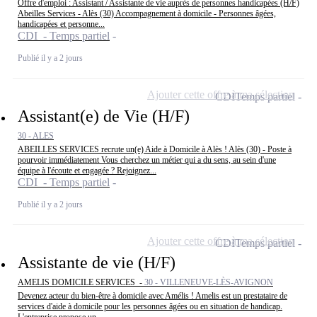
Offre d'emploi : Assistant / Assistante de vie auprès de personnes handicapées (H/F)
Abeilles Services - Alès (30) Accompagnement à domicile - Personnes âgées,
handicapées et personne...
CDI - Temps partiel
Publié il y a 2 jours
Ajouter cette offre à ma sélection
CDI
Temps partiel
Assistant(e) de Vie (H/F)
30 - ALES
ABEILLES SERVICES recrute un(e) Aide à Domicile à Alès ! Alès (30) - Poste à
pourvoir immédiatement Vous cherchez un métier qui a du sens, au sein d'une
équipe à l'écoute et engagée ? Rejoignez...
CDI - Temps partiel
Publié il y a 2 jours
Ajouter cette offre à ma sélection
CDI
Temps partiel
Assistante de vie (H/F)
AMELIS DOMICILE SERVICES -
30 - VILLENEUVE-LÈS-AVIGNON
Devenez acteur du bien-être à domicile avec Amélis ! Amelis est un prestataire de
services d'aide à domicile pour les personnes âgées ou en situation de handicap.
L'entreprise propose un...