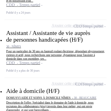
et en possession d'un...
CDD - Temps partiel
Publié il y a 24 jours
Ajouter cette offre à ma sélection
CDD
Temps partiel
Assistant / Assistante de vie auprès
de personnes handicapées (H/F)
30 - NÎMES
Pour un particulier de 30 ans en fauteuil roulant électrique, dépendant physiquement,
curieux et actif, nous recherchons une personne, dynamique pour l'assister à
domicile dans son quotidien, ses...
CDD - Temps partiel
Publié il y a plus de 30 jours
Ajouter cette offre à ma sélection
CDI
Temps partiel
Aide à domicile (H/F)
DOMUSVI AIDE ET SOINS À DOMICILE NÎMES -
30 - BEAUCAIRE
Description de l'offre: Spécialisé dans le domaine de l'aide à domicile, nous
recrutons des collaborateurs (trice) investis dans leur métier, qui ont envie
d'apprendre, et qui sont bienveillants...