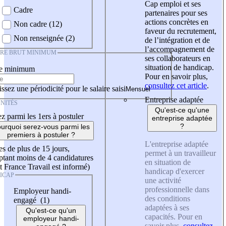
Cap emploi et ses
Cadre
partenaires pour ses
actions concrètes en
Non cadre (12)
faveur du recrutement,
Non renseignée (2)
de l’intégration et de
l’accompagnement de
IRE BRUT MINIMUM
ses collaborateurs en
situation de handicap.
re minimum
Pour en savoir plus,
consultez cet article
.
ssez une périodicité pour le salaire saisi
Entreprise adaptée
NITÉS
Qu'est-ce qu'une
z parmi les 1ers à postuler
entreprise adaptée
?
urquoi serez-vous parmi les
premiers à postuler ?
L'entreprise adaptée
es de plus de 15 jours,
permet à un travailleur
tant moins de 4 candidatures
en situation de
t France Travail est informé)
handicap d'exercer
ICAP
une activité
professionnelle dans
Employeur handi-
des conditions
engagé (1)
adaptées à ses
Qu'est-ce qu'un
capacités. Pour en
employeur handi-
savoir plus,
consultez