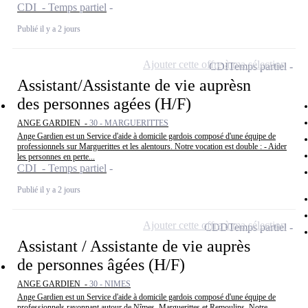
CDI - Temps partiel
Publié il y a 2 jours
Ajouter cette offre à ma sélection
CDI
Temps partiel
Assistant/Assistante de vie auprèsn
des personnes agées (H/F)
ANGE GARDIEN -
30 - MARGUERITTES
Ange Gardien est un Service d'aide à domicile gardois composé d'une équipe de
professionnels sur Marguerittes et les alentours. Notre vocation est double : - Aider
les personnes en perte...
CDI - Temps partiel
Publié il y a 2 jours
Ajouter cette offre à ma sélection
CDD
Temps partiel
Assistant / Assistante de vie auprès
de personnes âgées (H/F)
ANGE GARDIEN -
30 - NIMES
Ange Gardien est un Service d'aide à domicile gardois composé d'une équipe de
professionnels rayonnant autour de Nîmes, Marguerittes et Remoulins. Notre