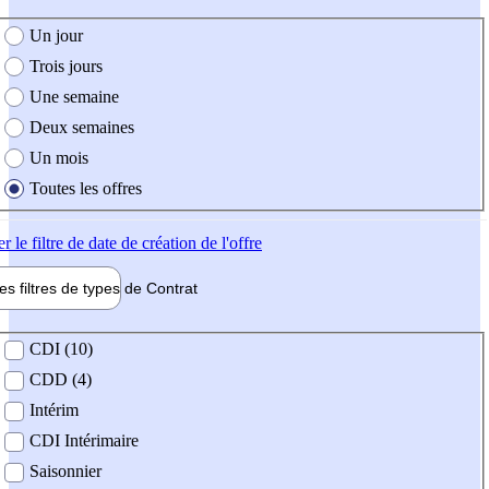
e création de l'offre
Un jour
Trois jours
Une semaine
Deux semaines
Un mois
Toutes les offres
er
le filtre de date de création de l'offre
les filtres de types de
Contrat
de contrat
CDI (10)
CDD (4)
Intérim
CDI Intérimaire
Saisonnier