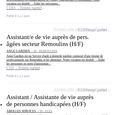
vocation est double : - Aider les personnes...
CDD - Temps partiel
Publié il y a 2 jours
Ajouter cette offre à ma sélection
CDI
Temps partiel
Assistant/e de vie auprès de pers.
âgées secteur Remoulins (H/F)
ANGE GARDIEN -
30 - REMOULINS
Ange Gardien est un Service d'aide à domicile gardois composé d'une équipe de
professionnels sur Remoulins et les alentours. Notre vocation est double : - Aider
les personnes en perte d'autonomie...
CDI - Temps partiel
Publié il y a 2 jours
Ajouter cette offre à ma sélection
CDI
Temps partiel
Assistant / Assistante de vie auprès
de personnes handicapées (H/F)
ABEILLES SERVICES -
30 - ALES