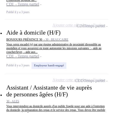
CDI - Temps partiel
Publié il y a 3 jours
Ajouter cette offre à ma sélection
CDI
Temps partiel
Aide à domicile (H/F)
BONJOURS PRÉSENCE 30 -
30 - BEAUCAIRE
Vous serez encadré (e) par une équipe administrative de proximité disponible au
quotidien et vous assurerez en toute autonomie les missions suivantes : - aide au
coucher/lever, - aide aux...
CDI - Temps partiel
Publié il y a 3 jours
Employeur handi-engagé
Ajouter cette offre à ma sélection
CDD
Temps partiel
Assistant / Assistante de vie auprès
de personnes âgées (H/F)
30 - ALES
Vous interviendrez au domicile auprès d'un public fragile pour une aide à l'entretien
du domicile, la préparation des repas et le service des repas. Vous devez être mobile