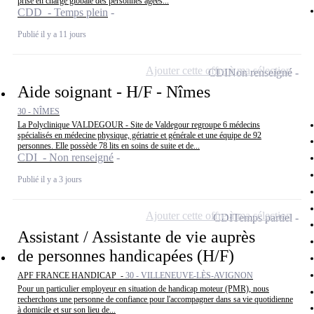
prise en charge globale des personnes âgées...
CDD - Temps plein
Publié il y a 11 jours
Ajouter cette offre à ma sélection
CDI
Non renseigné
Aide soignant - H/F - Nîmes
30 - NÎMES
La Polyclinique VALDEGOUR - Site de Valdegour regroupe 6 médecins
spécialisés en médecine physique, gériatrie et générale et une équipe de 92
personnes. Elle possède 78 lits en soins de suite et de...
CDI - Non renseigné
Publié il y a 3 jours
Ajouter cette offre à ma sélection
CDI
Temps partiel
Assistant / Assistante de vie auprès
de personnes handicapées (H/F)
APF FRANCE HANDICAP -
30 - VILLENEUVE-LÈS-AVIGNON
Pour un particulier employeur en situation de handicap moteur (PMR), nous
recherchons une personne de confiance pour l'accompagner dans sa vie quotidienne
à domicile et sur son lieu de...