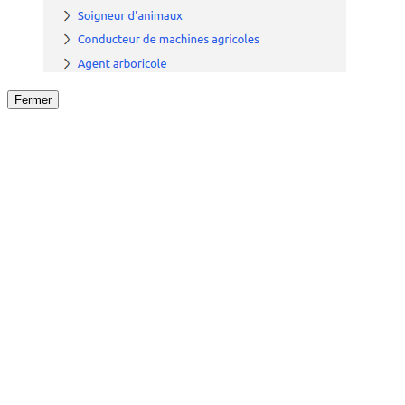
Fermer
Fermer
le détail de l'offre
/
Offre
sur
Offre précéden