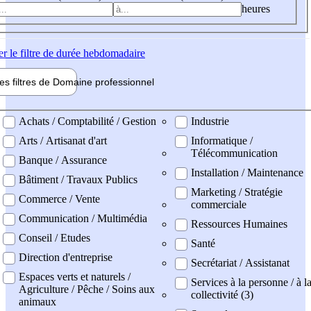
heures
er
le filtre de durée hebdomadaire
les filtres de
Domaine pro
fessionnel
ne professionel
Achats / Comptabilité / Gestion
Industrie
Arts / Artisanat d'art
Informatique /
Télécommunication
Banque / Assurance
Installation / Maintenance
Bâtiment / Travaux Publics
Marketing / Stratégie
Commerce / Vente
commerciale
Communication / Multimédia
Ressources Humaines
Conseil / Etudes
Santé
Direction d'entreprise
Secrétariat / Assistanat
Espaces verts et naturels /
Services à la personne / à l
Agriculture / Pêche / Soins aux
collectivité (3)
animaux