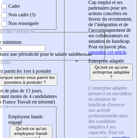
Cap emploi et ses
Cadre
partenaires pour ses
actions concrètes en
Non cadre (3)
faveur du recrutement,
Non renseignée
de l’intégration et de
l’accompagnement de
IRE BRUT MINIMUM
ses collaborateurs en
situation de handicap.
re minimum
Pour en savoir plus,
consultez cet article
.
ssez une périodicité pour le salaire saisi
Entreprise adaptée
NITÉS
Qu'est-ce qu'une
z parmi les 1ers à postuler
entreprise adaptée
?
urquoi serez-vous parmi les
premiers à postuler ?
L'entreprise adaptée
es de plus de 15 jours,
permet à un travailleur
tant moins de 4 candidatures
en situation de
t France Travail est informé)
handicap d'exercer
ICAP
une activité
professionnelle dans
Employeur handi-
des conditions
engagé
adaptées à ses
Qu'est-ce qu'un
capacités. Pour en
employeur handi-
savoir plus,
consultez