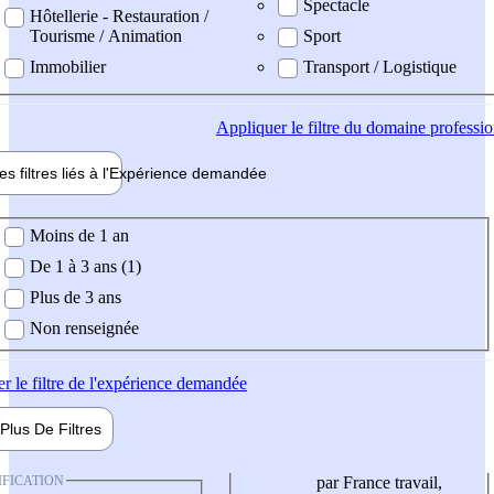
Spectacle
Hôtellerie - Restauration /
Tourisme / Animation
Sport
Immobilier
Transport / Logistique
Appliquer
le filtre du domaine professi
es filtres liés à l'
Expérience
demandée
ience demandée
Moins de 1 an
De 1 à 3 ans (1)
Plus de 3 ans
Non renseignée
er
le filtre de l'expérience demandée
Plus De
Filtres
IFICATION
par France travail,