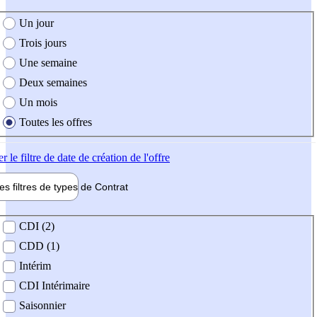
e création de l'offre
Un jour
Trois jours
Une semaine
Deux semaines
Un mois
Toutes les offres
er
le filtre de date de création de l'offre
les filtres de types de
Contrat
de contrat
CDI (2)
CDD (1)
Intérim
CDI Intérimaire
Saisonnier