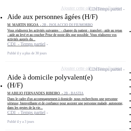
Ajouter cette offre à ma sélection
CDI
Temps partiel
Aide aux personnes âgées (H/F)
M. MARTIN HIGOA -
2B - ISOLACCIO DI FIUMORBO
Vous réaliserez les activités suivantes : - change du patient - transfert - aide au repas
- aide au levé et au coucher Prise de poste dès que possible. Vous réaliserez vos
activités auprès du...
CDI - Temps partiel
Publié il y a plus de 30 jours
Ajouter cette offre à ma sélection
CDI
Temps partiel
Aide à domicile polyvalent(e)
(H/F)
M ABILIO FERNANDES RIBEIRO -
2B - BASTIA
Dans le cadre d'un accompagnement à domicile, nous recherchons une personne
sérieuse, bienveillante et de confiance pour assister une personne malade, autonome,
dans les gestes de la vie...
CDI - Temps partiel
Publié il y a 3 jours