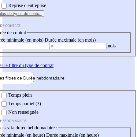
Reprise d'entreprise
plus
de types de contrat
 DE CONTRAT
ée de contrat
ée minimale (en mois)
Durée maximale (en mois)
mois
er
le filtre du type de contrat
les filtres de
Durée hebdo
madaire
 hebdomadaire
Temps plein
Temps partiel (3)
Non renseignée
 HEBDOMADAIRE
cisez la durée hebdomadaire :
ée minimale (en heure)
Durée maximale (en heure)