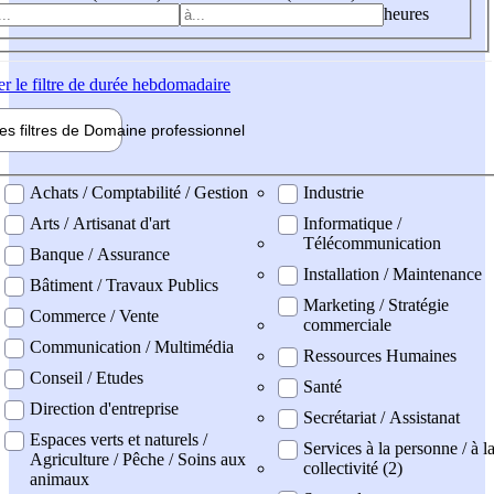
heures
er
le filtre de durée hebdomadaire
les filtres de
Domaine pro
fessionnel
ne professionel
Achats / Comptabilité / Gestion
Industrie
Arts / Artisanat d'art
Informatique /
Télécommunication
Banque / Assurance
Installation / Maintenance
Bâtiment / Travaux Publics
Marketing / Stratégie
Commerce / Vente
commerciale
Communication / Multimédia
Ressources Humaines
Conseil / Etudes
Santé
Direction d'entreprise
Secrétariat / Assistanat
Espaces verts et naturels /
Services à la personne / à l
Agriculture / Pêche / Soins aux
collectivité (2)
animaux