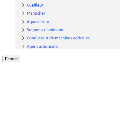
Fermer
Fermer
le détail de l'offre
/
Offre
sur
Offre précéden