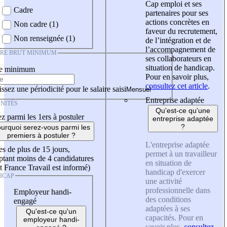
Cap emploi et ses
Cadre
partenaires pour ses
actions concrètes en
Non cadre (1)
faveur du recrutement,
Non renseignée (1)
de l’intégration et de
l’accompagnement de
IRE BRUT MINIMUM
ses collaborateurs en
situation de handicap.
re minimum
Pour en savoir plus,
consultez cet article
.
ssez une périodicité pour le salaire saisi
Entreprise adaptée
NITÉS
Qu'est-ce qu'une
z parmi les 1ers à postuler
entreprise adaptée
?
urquoi serez-vous parmi les
premiers à postuler ?
L'entreprise adaptée
es de plus de 15 jours,
permet à un travailleur
tant moins de 4 candidatures
en situation de
t France Travail est informé)
handicap d'exercer
ICAP
une activité
professionnelle dans
Employeur handi-
des conditions
engagé
adaptées à ses
Qu'est-ce qu'un
capacités. Pour en
employeur handi-
savoir plus,
consultez