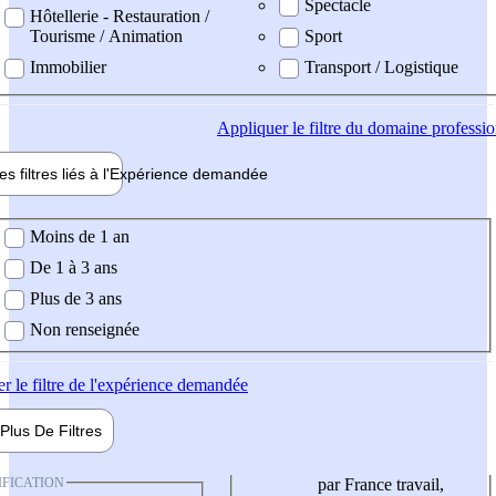
Spectacle
Hôtellerie - Restauration /
Tourisme / Animation
Sport
Immobilier
Transport / Logistique
Appliquer
le filtre du domaine professi
es filtres liés à l'
Expérience
demandée
ience demandée
Moins de 1 an
De 1 à 3 ans
Plus de 3 ans
Non renseignée
er
le filtre de l'expérience demandée
Plus De
Filtres
IFICATION
par France travail,