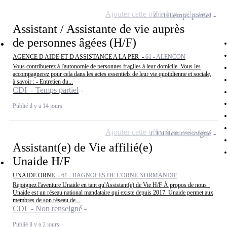
Ajouter cette offre à ma sélection
CDI
Temps partiel
Assistant / Assistante de vie auprès
de personnes âgées (H/F)
AGENCE D AIDE ET D ASSISTANCE A LA PER -
61 - ALENCON
Vous contribuerez à l'autonomie de personnes fragiles à leur domicile. Vous les
accompagnerez pour cela dans les actes essentiels de leur vie quotidienne et sociale,
à savoir : - Entretien du...
CDI - Temps partiel
Publié il y a 14 jours
Ajouter cette offre à ma sélection
CDI
Non renseigné
Assistant(e) de Vie affilié(e)
Unaide H/F
UNAIDE ORNE -
61 - BAGNOLES DE L'ORNE NORMANDIE
Rejoignez l'aventure Unaide en tant qu'Assistant(e) de Vie H/F À propos de nous :
Unaide est un réseau national mandataire qui existe depuis 2017. Unaide permet aux
membres de son réseau de...
CDI - Non renseigné
Publié il y a 2 jours