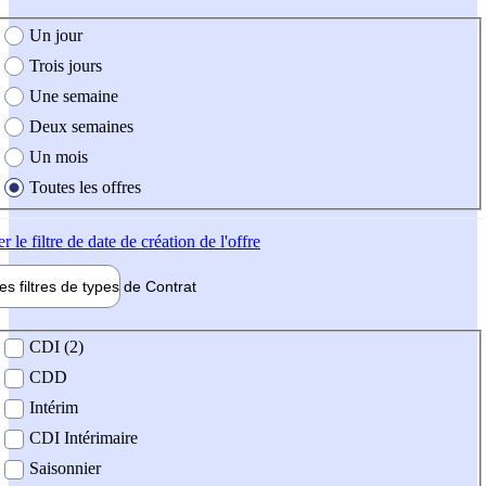
e création de l'offre
Un jour
Trois jours
Une semaine
Deux semaines
Un mois
Toutes les offres
er
le filtre de date de création de l'offre
les filtres de types de
Contrat
de contrat
CDI (2)
CDD
Intérim
CDI Intérimaire
Saisonnier