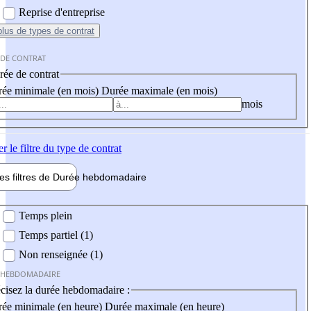
Reprise d'entreprise
plus
de types de contrat
 DE CONTRAT
ée de contrat
ée minimale (en mois)
Durée maximale (en mois)
mois
er
le filtre du type de contrat
les filtres de
Durée hebdo
madaire
 hebdomadaire
Temps plein
Temps partiel (1)
Non renseignée (1)
 HEBDOMADAIRE
cisez la durée hebdomadaire :
ée minimale (en heure)
Durée maximale (en heure)