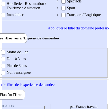
Spectacle
Hôtellerie - Restauration /
Tourisme / Animation
Sport
Immobilier
Transport / Logistique
Appliquer
le filtre du domaine professi
es filtres liés à l'
Expérience
demandée
ience demandée
Moins de 1 an
De 1 à 3 ans
Plus de 3 ans
Non renseignée
er
le filtre de l'expérience demandée
Plus De
Filtres
IFICATION
par France travail,