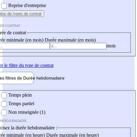
Reprise d'entreprise
plus
de types de contrat
 DE CONTRAT
ée de contrat
ée minimale (en mois)
Durée maximale (en mois)
mois
er
le filtre du type de contrat
les filtres de
Durée hebdo
madaire
 hebdomadaire
Temps plein
Temps partiel
Non renseignée (1)
 HEBDOMADAIRE
cisez la durée hebdomadaire :
ée minimale (en heure)
Durée maximale (en heure)