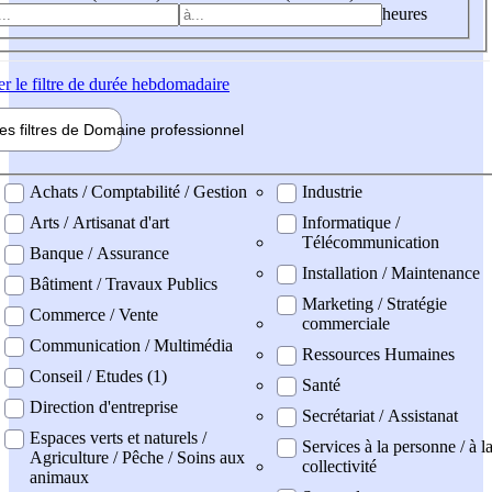
heures
er
le filtre de durée hebdomadaire
les filtres de
Domaine pro
fessionnel
ne professionel
Achats / Comptabilité / Gestion
Industrie
Arts / Artisanat d'art
Informatique /
Télécommunication
Banque / Assurance
Installation / Maintenance
Bâtiment / Travaux Publics
Marketing / Stratégie
Commerce / Vente
commerciale
Communication / Multimédia
Ressources Humaines
Conseil / Etudes (1)
Santé
Direction d'entreprise
Secrétariat / Assistanat
Espaces verts et naturels /
Services à la personne / à l
Agriculture / Pêche / Soins aux
collectivité
animaux