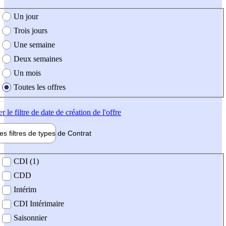
e création de l'offre
Un jour
Trois jours
Une semaine
Deux semaines
Un mois
Toutes les offres
er
le filtre de date de création de l'offre
les filtres de types de
Contrat
de contrat
CDI (1)
CDD
Intérim
CDI Intérimaire
Saisonnier