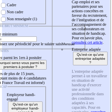
Cap emploi et ses
Cadre
partenaires pour ses
actions concrètes en
Non cadre
faveur du recrutement,
Non renseignée (1)
de l’intégration et de
l’accompagnement de
IRE BRUT MINIMUM
ses collaborateurs en
situation de handicap.
re minimum
Pour en savoir plus,
consultez cet article
.
ssez une périodicité pour le salaire saisi
Entreprise adaptée
NITÉS
Qu'est-ce qu'une
z parmi les 1ers à postuler
entreprise adaptée
?
urquoi serez-vous parmi les
premiers à postuler ?
L'entreprise adaptée
es de plus de 15 jours,
permet à un travailleur
tant moins de 4 candidatures
en situation de
t France Travail est informé)
handicap d'exercer
ICAP
une activité
professionnelle dans
Employeur handi-
des conditions
engagé
adaptées à ses
Qu'est-ce qu'un
capacités. Pour en
employeur handi-
savoir plus,
consultez