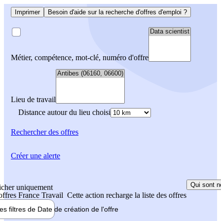
Imprimer
Besoin d'aide sur la recherche d'offres d'emploi ?
Métier, compétence, mot-clé, numéro d'offre
Lieu de travail
Distance autour du lieu choisi
Rechercher
des offres
Créer une alerte
Qui sont n
icher uniquement
 offres France Travail
Cette action recharge la liste des offres
les filtres de
Date de création
de l'offre